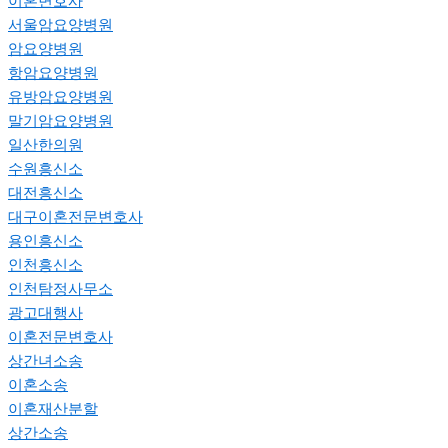
이혼변호사
서울암요양병원
암요양병원
항암요양병원
유방암요양병원
말기암요양병원
일산한의원
수원흥신소
대전흥신소
대구이혼전문변호사
용인흥신소
인천흥신소
인천탐정사무소
광고대행사
이혼전문변호사
상간녀소송
이혼소송
이혼재산분할
상간소송