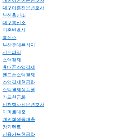
대전이혼전문변호사
대구이혼전문변호사
부산흥신소
대구흥신소
이혼변호사
흥신소
부산휴대폰성지
시트파일
소액결제
휴대폰소액결제
핸드폰소액결제
소액결제현금화
소액결제상품권
카드현금화
인천형사전문변호사
아파트대출
개인회생중대출
장기렌트
신용카드현금화