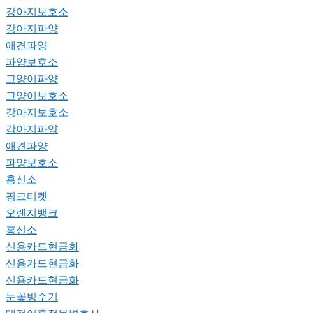
강아지보호소
강아지파양
애견파양
파양보호소
고양이파양
고양이보호소
강아지보호소
강아지파양
애견파양
파양보호소
흥신소
핑크티켓
오렌지뱅크
흥신소
신용카드현금화
신용카드현금화
신용카드현금화
눈꽃빙수기