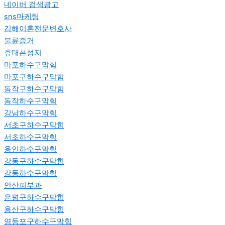
네이버 검색광고
sns마케팅
김해이혼전문변호사
불륜증거
휴대폰성지
마포하수구막힘
마포구하수구막힘
동작구하수구막힘
동작하수구막힘
강남하수구막힘
서초구하수구막힘
서초하수구막힘
용인하수구막힘
강동구하수구막힘
강동하수구막힘
안산피부과
은평구하수구막힘
용산구하수구막힘
영등포구하수구막힘