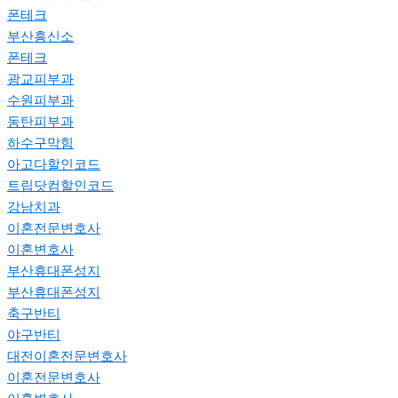
폰테크
부산흥신소
폰테크
광교피부과
수원피부과
동탄피부과
하수구막힘
아고다할인코드
트립닷컴할인코드
강남치과
이혼전문변호사
이혼변호사
부산휴대폰성지
부산휴대폰성지
축구반티
야구반티
대전이혼전문변호사
이혼전문변호사