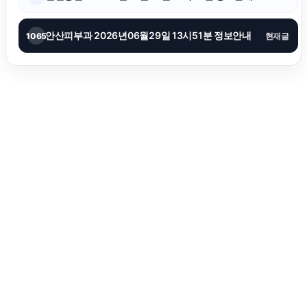
안산피부과 2026년06월29일 13시51분 정보안내
1065
현재글
은평하수구막힘
수원법무법인
울산이혼전문변호사
마포하수구막힘