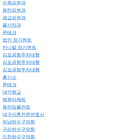
수원피부과
동탄피부과
광교피부과
울산치과
폰테크
법인 장기렌트
카니발 장기렌트
김포공항주차대행
김포공항주차대행
김포공항주차대행
흥신소
폰테크
대안학교
병원마케팅
동탄임플란트
대구이혼전문변호사
하남하수구막힘
구리하수구막힘
인천하수구막힘