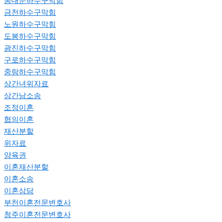
동대문하수구막힘
금천하수구막힘
노원하수구막힘
도봉하수구막힘
광진하수구막힘
구로하수구막힘
중랑하수구막힘
상간녀위자료
상간남소송
조정이혼
협의이혼
재산분할
위자료
양육권
이혼재산분할
이혼소송
이혼상담
부천이혼전문변호사
청주이혼전문변호사