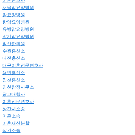
이혼변호사
서울암요양병원
암요양병원
항암요양병원
유방암요양병원
말기암요양병원
일산한의원
수원흥신소
대전흥신소
대구이혼전문변호사
용인흥신소
인천흥신소
인천탐정사무소
광고대행사
이혼전문변호사
상간녀소송
이혼소송
이혼재산분할
상간소송