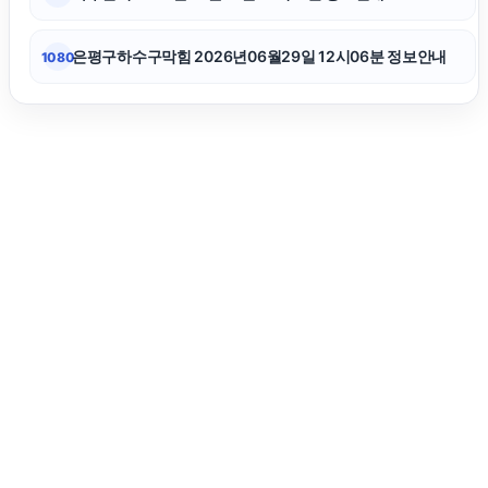
은평구하수구막힘 2026년06월29일 12시06분 정보안내
1080
용인음주운전변호사
하남하수구막힘
수원형사전문변호사
용인변호사