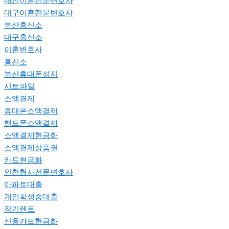
대전이혼전문변호사
대구이혼전문변호사
부산흥신소
대구흥신소
이혼변호사
흥신소
부산휴대폰성지
시트파일
소액결제
휴대폰소액결제
핸드폰소액결제
소액결제현금화
소액결제상품권
카드현금화
인천형사전문변호사
아파트대출
개인회생중대출
장기렌트
신용카드현금화