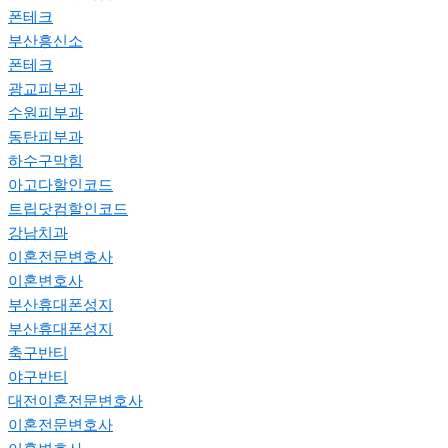
폰테크
부산흥신소
폰테크
광교피부과
수원피부과
동탄피부과
하수구막힘
아고다할인코드
트립닷컴할인코드
강남치과
이혼전문변호사
이혼변호사
부산휴대폰성지
부산휴대폰성지
축구반티
야구반티
대전이혼전문변호사
이혼전문변호사