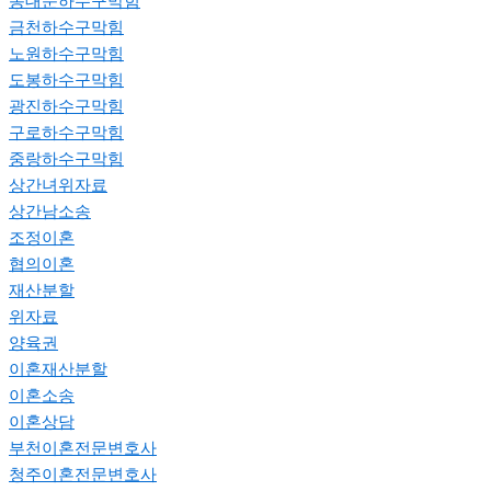
동대문하수구막힘
금천하수구막힘
노원하수구막힘
도봉하수구막힘
광진하수구막힘
구로하수구막힘
중랑하수구막힘
상간녀위자료
상간남소송
조정이혼
협의이혼
재산분할
위자료
양육권
이혼재산분할
이혼소송
이혼상담
부천이혼전문변호사
청주이혼전문변호사