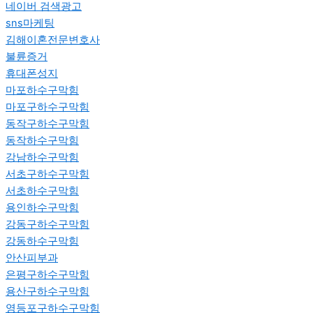
네이버 검색광고
sns마케팅
김해이혼전문변호사
불륜증거
휴대폰성지
마포하수구막힘
마포구하수구막힘
동작구하수구막힘
동작하수구막힘
강남하수구막힘
서초구하수구막힘
서초하수구막힘
용인하수구막힘
강동구하수구막힘
강동하수구막힘
안산피부과
은평구하수구막힘
용산구하수구막힘
영등포구하수구막힘