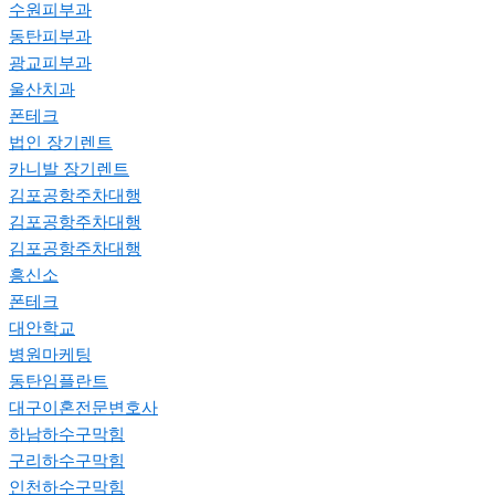
수원피부과
동탄피부과
광교피부과
울산치과
폰테크
법인 장기렌트
카니발 장기렌트
김포공항주차대행
김포공항주차대행
김포공항주차대행
흥신소
폰테크
대안학교
병원마케팅
동탄임플란트
대구이혼전문변호사
하남하수구막힘
구리하수구막힘
인천하수구막힘