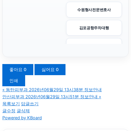
수원형사전문변호사
김포공항주차대행
신용카드현금화
애견파양
좋아요
0
싫어요
0
인쇄
강아지파양
«
동탄피부과 2026년06월29일 13시38분 정보안내
안산피부과 2026년06월29일 13시51분 정보안내
»
축구반티
목록보기
답글쓰기
글수정
글삭제
Powered by KBoard
폰테크