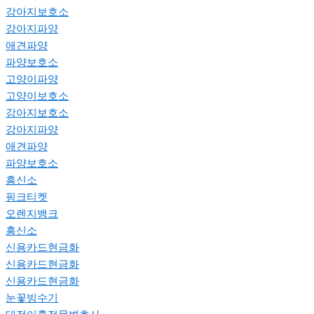
강아지보호소
강아지파양
애견파양
파양보호소
고양이파양
고양이보호소
강아지보호소
강아지파양
애견파양
파양보호소
흥신소
핑크티켓
오렌지뱅크
흥신소
신용카드현금화
신용카드현금화
신용카드현금화
눈꽃빙수기