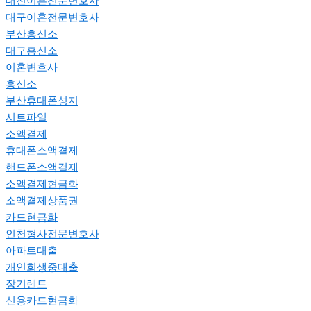
대전이혼전문변호사
대구이혼전문변호사
부산흥신소
대구흥신소
이혼변호사
흥신소
부산휴대폰성지
시트파일
소액결제
휴대폰소액결제
핸드폰소액결제
소액결제현금화
소액결제상품권
카드현금화
인천형사전문변호사
아파트대출
개인회생중대출
장기렌트
신용카드현금화