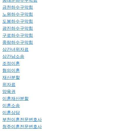
동대문하수구막힘
금천하수구막힘
노원하수구막힘
도봉하수구막힘
광진하수구막힘
구로하수구막힘
중랑하수구막힘
상간녀위자료
상간남소송
조정이혼
협의이혼
재산분할
위자료
양육권
이혼재산분할
이혼소송
이혼상담
부천이혼전문변호사
청주이혼전문변호사