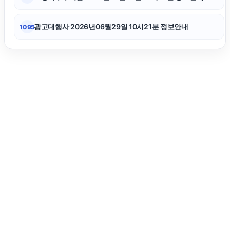
광고대행사 2026년06월29일 10시21분 정보안내
1095
강남음주운전변호사
용인이혼변호사
수원이혼전문변호사
의정부형사전문변호사