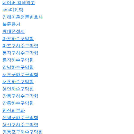
네이버 검색광고
sns마케팅
김해이혼전문변호사
불륜증거
휴대폰성지
마포하수구막힘
마포구하수구막힘
동작구하수구막힘
동작하수구막힘
강남하수구막힘
서초구하수구막힘
서초하수구막힘
용인하수구막힘
강동구하수구막힘
강동하수구막힘
안산피부과
은평구하수구막힘
용산구하수구막힘
영등포구하수구막힘