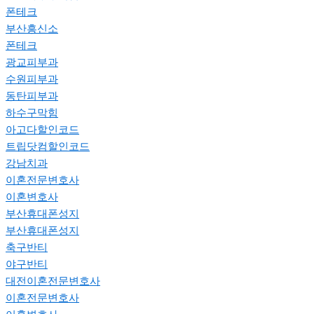
폰테크
부산흥신소
폰테크
광교피부과
수원피부과
동탄피부과
하수구막힘
아고다할인코드
트립닷컴할인코드
강남치과
이혼전문변호사
이혼변호사
부산휴대폰성지
부산휴대폰성지
축구반티
야구반티
대전이혼전문변호사
이혼전문변호사