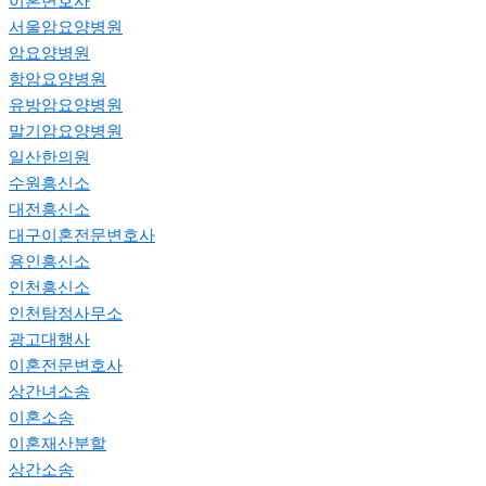
이혼변호사
서울암요양병원
암요양병원
항암요양병원
유방암요양병원
말기암요양병원
일산한의원
수원흥신소
대전흥신소
대구이혼전문변호사
용인흥신소
인천흥신소
인천탐정사무소
광고대행사
이혼전문변호사
상간녀소송
이혼소송
이혼재산분할
상간소송