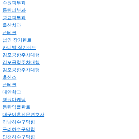
수원피부과
동탄피부과
광교피부과
울산치과
폰테크
법인 장기렌트
카니발 장기렌트
김포공항주차대행
김포공항주차대행
김포공항주차대행
흥신소
폰테크
대안학교
병원마케팅
동탄임플란트
대구이혼전문변호사
하남하수구막힘
구리하수구막힘
인천하수구막힘