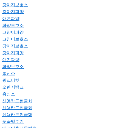
강아지보호소
강아지파양
애견파양
파양보호소
고양이파양
고양이보호소
강아지보호소
강아지파양
애견파양
파양보호소
흥신소
핑크티켓
오렌지뱅크
흥신소
신용카드현금화
신용카드현금화
신용카드현금화
눈꽃빙수기