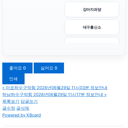
강아지파양
대구흥신소
이혼전문변호사
동탄피부과
좋아요
0
싫어요
0
인쇄
이혼상담
«
마포하수구막힘 2026년06월29일 11시03분 정보안내
하남하수구막힘 2026년06월29일 11시17분 정보안내
»
폰테크
목록보기
답글쓰기
글수정
글삭제
Powered by KBoard
용인이혼전문변호사