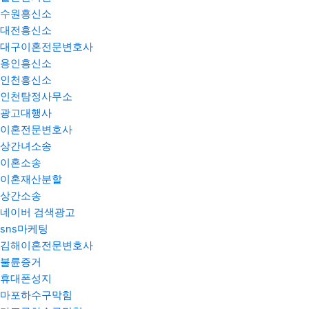
수원흥신소
대전흥신소
대구이혼전문변호사
용인흥신소
인천흥신소
인천탐정사무소
광고대행사
이혼전문변호사
상간녀소송
이혼소송
이혼재산분할
상간소송
네이버 검색광고
sns마케팅
김해이혼전문변호사
불륜증거
휴대폰성지
마포하수구막힘