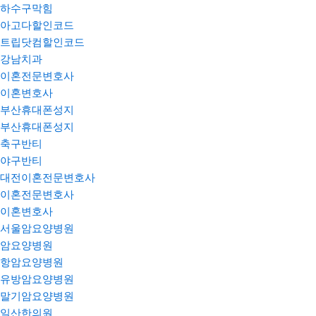
하수구막힘
아고다할인코드
트립닷컴할인코드
강남치과
이혼전문변호사
이혼변호사
부산휴대폰성지
부산휴대폰성지
축구반티
야구반티
대전이혼전문변호사
이혼전문변호사
이혼변호사
서울암요양병원
암요양병원
항암요양병원
유방암요양병원
말기암요양병원
일산한의원