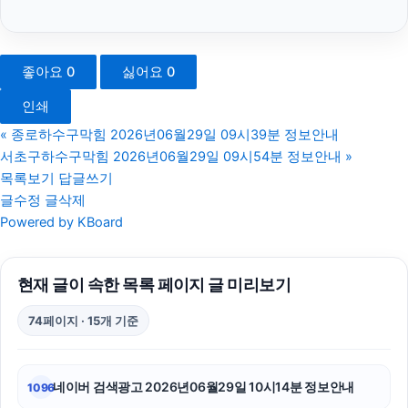
폰테크
폰테크
좋아요
0
싫어요
0
수원변호사
인쇄
의정부법률사무소
«
종로하수구막힘 2026년06월29일 09시39분 정보안내
서초구하수구막힘 2026년06월29일 09시54분 정보안내
»
수원음주운전변호사
목록보기
답글쓰기
글수정
글삭제
강남이혼전문변호사
Powered by KBoard
금천구하수구막힘
현재 글이 속한 목록 페이지 글 미리보기
강아지보호소
74페이지 · 15개 기준
용인이혼전문변호사
흥신소
네이버 검색광고 2026년06월29일 10시14분 정보안내
1096
애견파양