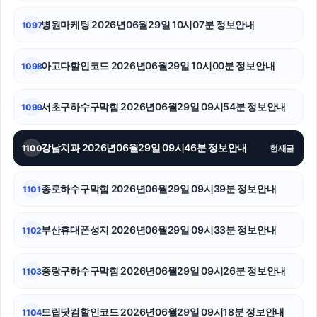
병원마케팅 2026년06월29일 10시07분 정보안내
1097
동탄피부과
양천구하수구막힘
아고다할인코드 2026년06월29일 10시00분 정보안내
1098
마포구하수구막힘
서초구하수구막힘 2026년06월29일 09시54분 정보안내
1099
서초이혼전문변호사
강남치과 2026년06월29일 09시46분 정보안내
1100
현재글
의정부형사전문변호사
용인형사변호사
종로하수구막힘 2026년06월29일 09시39분 정보안내
1101
네이버 검색광고
부산휴대폰성지 2026년06월29일 09시33분 정보안내
1102
흥신소
중랑구하수구막힘 2026년06월29일 09시26분 정보안내
1103
용인형사전문변호사
수원형사전문변호사
트립닷컴할인코드 2026년06월29일 09시18분 정보안내
1104