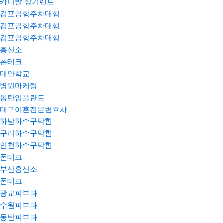
카니발 장기렌트
김포공항주차대행
김포공항주차대행
김포공항주차대행
흥신소
폰테크
대안학교
병원마케팅
동탄임플란트
대구이혼전문변호사
하남하수구막힘
구리하수구막힘
인천하수구막힘
폰테크
부산흥신소
폰테크
광교피부과
수원피부과
동탄피부과