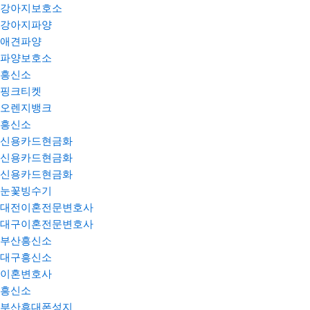
강아지보호소
강아지파양
애견파양
파양보호소
흥신소
핑크티켓
오렌지뱅크
흥신소
신용카드현금화
신용카드현금화
신용카드현금화
눈꽃빙수기
대전이혼전문변호사
대구이혼전문변호사
부산흥신소
대구흥신소
이혼변호사
흥신소
부산휴대폰성지