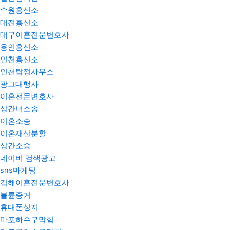
수원흥신소
대전흥신소
대구이혼전문변호사
용인흥신소
인천흥신소
인천탐정사무소
광고대행사
이혼전문변호사
상간녀소송
이혼소송
이혼재산분할
상간소송
네이버 검색광고
sns마케팅
김해이혼전문변호사
불륜증거
휴대폰성지
마포하수구막힘