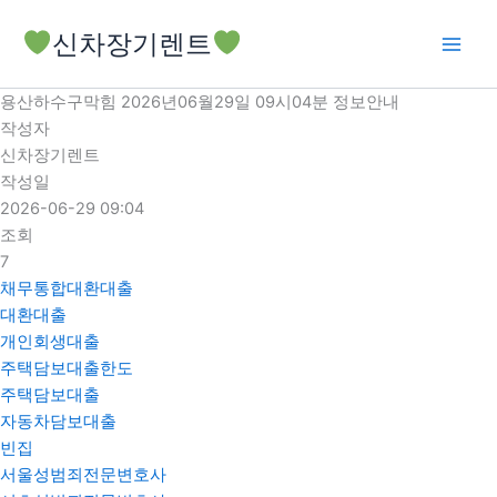
콘
신차장기렌트
텐
츠
로
용산하수구막힘 2026년06월29일 09시04분 정보안내
건
작성자
너
신차장기렌트
뛰
작성일
기
2026-06-29 09:04
조회
7
채무통합대환대출
대환대출
개인회생대출
주택담보대출한도
주택담보대출
자동차담보대출
빈집
서울성범죄전문변호사