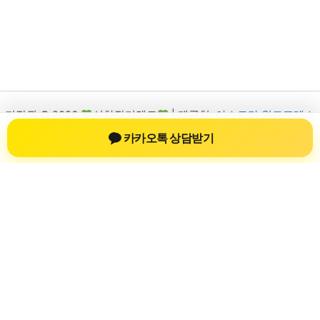
저작권 © 2026
신차장기렌트
| 제공처:
아스트라 워드프레스
테마
카카오톡 상담받기
신차장기렌트
신차장기렌트 진료 정보를 확인하는 공간
신차장기렌트 관련 진료 정보, 방문 전 확인할 수 있는 기준, 치과
선택 시 참고할 수 있는 내용을 sbstaffing4all.com 안에서 확인할
수 있도록 구성했습니다. 본 사이트의 내용은 일반 정보 제공을