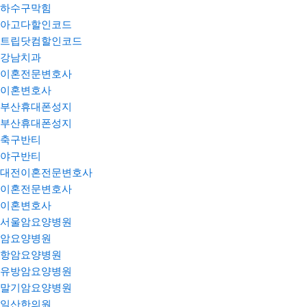
하수구막힘
아고다할인코드
트립닷컴할인코드
강남치과
이혼전문변호사
이혼변호사
부산휴대폰성지
부산휴대폰성지
축구반티
야구반티
대전이혼전문변호사
이혼전문변호사
이혼변호사
서울암요양병원
암요양병원
항암요양병원
유방암요양병원
말기암요양병원
일산한의원