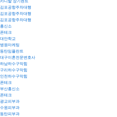
카니발 장기렌트
김포공항주차대행
김포공항주차대행
김포공항주차대행
흥신소
폰테크
대안학교
병원마케팅
동탄임플란트
대구이혼전문변호사
하남하수구막힘
구리하수구막힘
인천하수구막힘
폰테크
부산흥신소
폰테크
광교피부과
수원피부과
동탄피부과