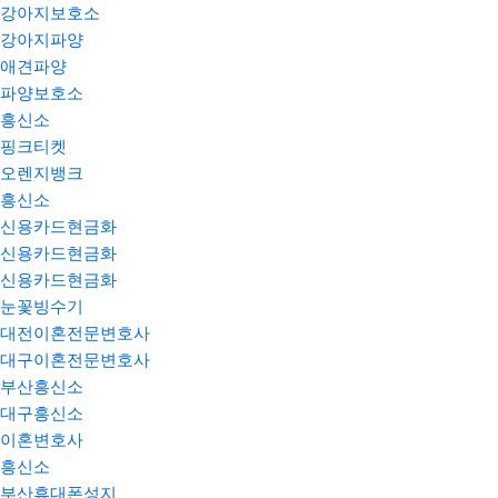
강아지보호소
강아지파양
애견파양
파양보호소
흥신소
핑크티켓
오렌지뱅크
흥신소
신용카드현금화
신용카드현금화
신용카드현금화
눈꽃빙수기
대전이혼전문변호사
대구이혼전문변호사
부산흥신소
대구흥신소
이혼변호사
흥신소
부산휴대폰성지