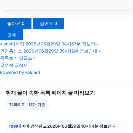
대전이혼전문변호사
수원피부과
좋아요
0
싫어요
0
남양주이혼전문변호사
인쇄
김포공항주차대행
«
sns마케팅 2026년06월29일 08시57분 정보안내
인천흥신소 2026년06월29일 09시12분 정보안내
»
소액결제상품권
목록보기
답글쓰기
글수정
글삭제
수원상간소송변호사
Powered by KBoard
노원구하수구막힘
현재 글이 속한 목록 페이지 글 미리보기
강남이혼전문변호사
74페이지 · 15개 기준
부산휴대폰성지
고양이보호소
네이버 검색광고 2026년06월29일 10시14분 정보안내
1096
도봉하수구막힘