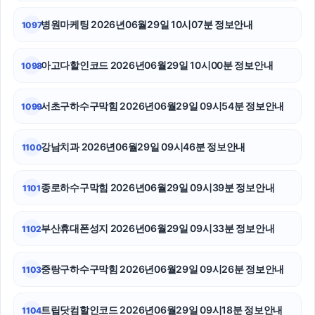
병원마케팅 2026년06월29일 10시07분 정보안내
1097
용산하수구막힘
조정이혼
아고다할인코드 2026년06월29일 10시00분 정보안내
1098
송파구하수구막힘
서초구하수구막힘 2026년06월29일 09시54분 정보안내
1099
부산휴대폰성지
강남치과 2026년06월29일 09시46분 정보안내
1100
하수구막힘
sns마케팅
종로하수구막힘 2026년06월29일 09시39분 정보안내
1101
서울암요양병원
부산휴대폰성지 2026년06월29일 09시33분 정보안내
1102
수원형사전문변호사
중랑구하수구막힘 2026년06월29일 09시26분 정보안내
1103
축구반티
안산피부과
트립닷컴할인코드 2026년06월29일 09시18분 정보안내
1104