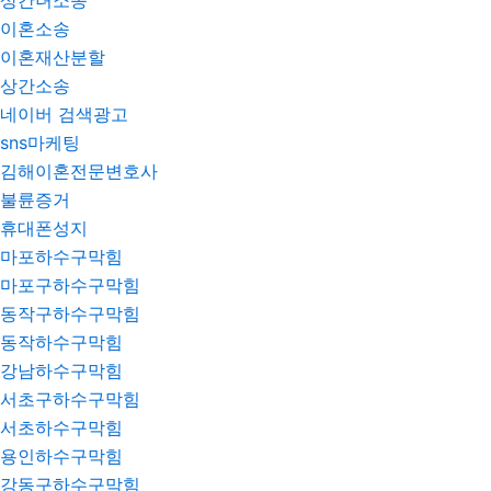
상간녀소송
이혼소송
이혼재산분할
상간소송
네이버 검색광고
sns마케팅
김해이혼전문변호사
불륜증거
휴대폰성지
마포하수구막힘
마포구하수구막힘
동작구하수구막힘
동작하수구막힘
강남하수구막힘
서초구하수구막힘
서초하수구막힘
용인하수구막힘
강동구하수구막힘