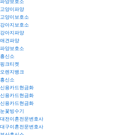
파양보호소
고양이파양
고양이보호소
강아지보호소
강아지파양
애견파양
파양보호소
흥신소
핑크티켓
오렌지뱅크
흥신소
신용카드현금화
신용카드현금화
신용카드현금화
눈꽃빙수기
대전이혼전문변호사
대구이혼전문변호사
부산흥신소