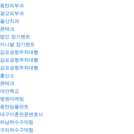
동탄피부과
광교피부과
울산치과
폰테크
법인 장기렌트
카니발 장기렌트
김포공항주차대행
김포공항주차대행
김포공항주차대행
흥신소
폰테크
대안학교
병원마케팅
동탄임플란트
대구이혼전문변호사
하남하수구막힘
구리하수구막힘