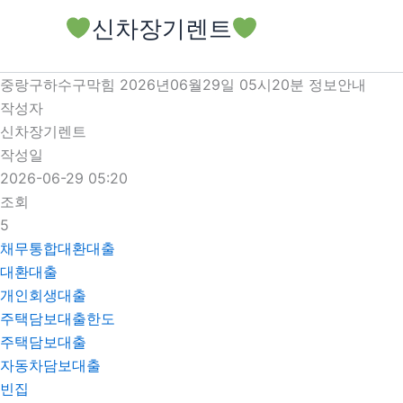
콘
신차장기렌트
텐
츠
로
중랑구하수구막힘 2026년06월29일 05시20분 정보안내
건
작성자
너
신차장기렌트
뛰
작성일
기
2026-06-29 05:20
조회
5
채무통합대환대출
대환대출
개인회생대출
주택담보대출한도
주택담보대출
자동차담보대출
빈집