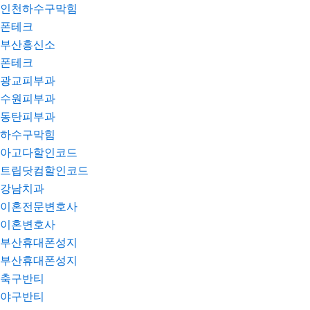
인천하수구막힘
폰테크
부산흥신소
폰테크
광교피부과
수원피부과
동탄피부과
하수구막힘
아고다할인코드
트립닷컴할인코드
강남치과
이혼전문변호사
이혼변호사
부산휴대폰성지
부산휴대폰성지
축구반티
야구반티