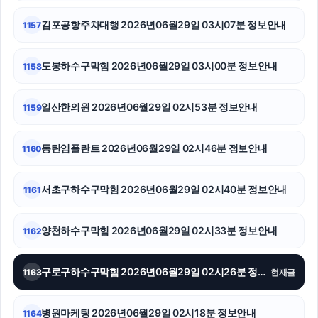
김포공항주차대행 2026년06월29일 03시07분 정보안내
1157
이혼전문변호사
상간남소송
도봉하수구막힘 2026년06월29일 03시00분 정보안내
1158
카드현금화
일산한의원 2026년06월29일 02시53분 정보안내
1159
네이버 검색광고
동탄임플란트 2026년06월29일 02시46분 정보안내
1160
서울상간녀소송변호사
서대문구하수구막힘
서초구하수구막힘 2026년06월29일 02시40분 정보안내
1161
시트파일
양천하수구막힘 2026년06월29일 02시33분 정보안내
1162
강남상간소송변호사
구로구하수구막힘 2026년06월29일 02시26분 정보안내
1163
현재글
동탄임플란트
용인이혼전문변호사
병원마케팅 2026년06월29일 02시18분 정보안내
1164