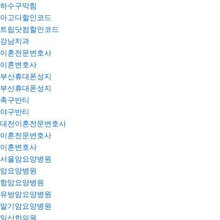
하수구막힘
아고다할인코드
트립닷컴할인코드
강남치과
이혼전문변호사
이혼변호사
부산휴대폰성지
부산휴대폰성지
축구반티
야구반티
대전이혼전문변호사
이혼전문변호사
이혼변호사
서울암요양병원
암요양병원
항암요양병원
유방암요양병원
말기암요양병원
일산한의원