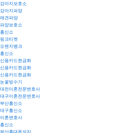
강아지보호소
강아지파양
애견파양
파양보호소
흥신소
핑크티켓
오렌지뱅크
흥신소
신용카드현금화
신용카드현금화
신용카드현금화
눈꽃빙수기
대전이혼전문변호사
대구이혼전문변호사
부산흥신소
대구흥신소
이혼변호사
흥신소
부산휴대폰성지