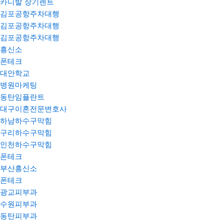
카니발 장기렌트
김포공항주차대행
김포공항주차대행
김포공항주차대행
흥신소
폰테크
대안학교
병원마케팅
동탄임플란트
대구이혼전문변호사
하남하수구막힘
구리하수구막힘
인천하수구막힘
폰테크
부산흥신소
폰테크
광교피부과
수원피부과
동탄피부과