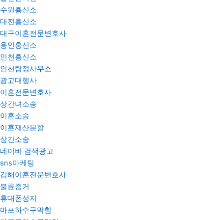
수원흥신소
대전흥신소
대구이혼전문변호사
용인흥신소
인천흥신소
인천탐정사무소
광고대행사
이혼전문변호사
상간녀소송
이혼소송
이혼재산분할
상간소송
네이버 검색광고
sns마케팅
김해이혼전문변호사
불륜증거
휴대폰성지
마포하수구막힘