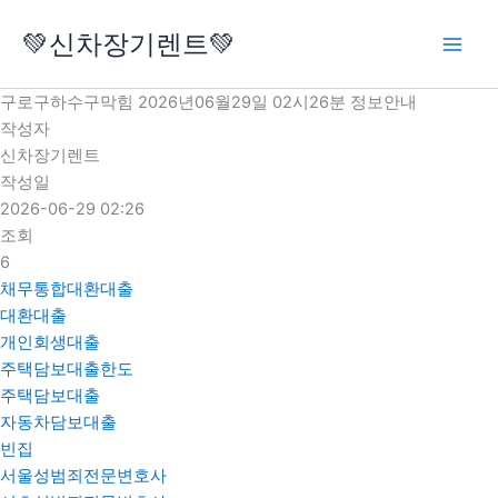
콘
💚신차장기렌트💚
텐
츠
로
구로구하수구막힘 2026년06월29일 02시26분 정보안내
건
작성자
너
신차장기렌트
뛰
작성일
기
2026-06-29 02:26
조회
6
채무통합대환대출
대환대출
개인회생대출
주택담보대출한도
주택담보대출
자동차담보대출
빈집
서울성범죄전문변호사