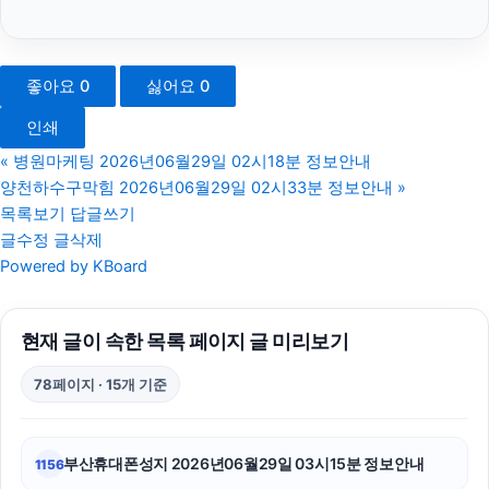
강남치과
금천하수구막힘
좋아요
0
싫어요
0
의정부형사변호사
인쇄
고양이보호소
«
병원마케팅 2026년06월29일 02시18분 정보안내
양천하수구막힘 2026년06월29일 02시33분 정보안내
»
광교피부과
목록보기
답글쓰기
글수정
글삭제
인천하수구막힘
Powered by KBoard
폰테크
현재 글이 속한 목록 페이지 글 미리보기
휴대폰소액결제
78페이지 · 15개 기준
병원마케팅
상간녀위자료
부산휴대폰성지 2026년06월29일 03시15분 정보안내
1156
폰테크