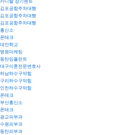
카니발 장기렌트
김포공항주차대행
김포공항주차대행
김포공항주차대행
흥신소
폰테크
대안학교
병원마케팅
동탄임플란트
대구이혼전문변호사
하남하수구막힘
구리하수구막힘
인천하수구막힘
폰테크
부산흥신소
폰테크
광교피부과
수원피부과
동탄피부과