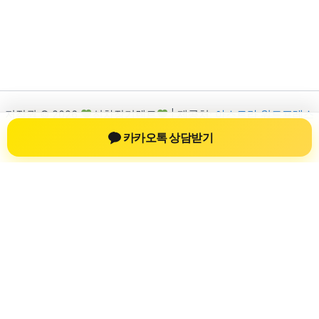
저작권 © 2026
신차장기렌트
| 제공처:
아스트라 워드프레스
테마
카카오톡 상담받기
신차장기렌트
신차장기렌트 진료 정보를 확인하는 공간
신차장기렌트 관련 진료 정보, 방문 전 확인할 수 있는 기준, 치과
선택 시 참고할 수 있는 내용을 sbstaffing4all.com 안에서 확인할
수 있도록 구성했습니다. 본 사이트의 내용은 일반 정보 제공을