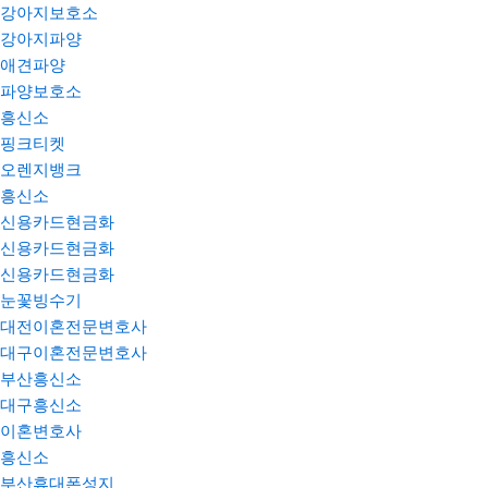
강아지보호소
강아지파양
애견파양
파양보호소
흥신소
핑크티켓
오렌지뱅크
흥신소
신용카드현금화
신용카드현금화
신용카드현금화
눈꽃빙수기
대전이혼전문변호사
대구이혼전문변호사
부산흥신소
대구흥신소
이혼변호사
흥신소
부산휴대폰성지