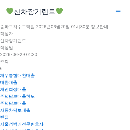
콘
신차장기렌트
텐
츠
로
송파구하수구막힘 2026년06월29일 01시30분 정보안내
건
작성자
너
신차장기렌트
뛰
작성일
기
2026-06-29 01:30
조회
6
채무통합대환대출
대환대출
개인회생대출
주택담보대출한도
주택담보대출
자동차담보대출
빈집
서울성범죄전문변호사