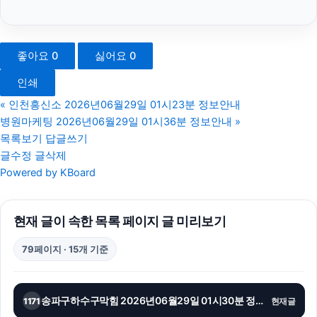
의정부형사변호사
강남이혼전문변호사
좋아요
0
싫어요
0
네이버 검색광고
인쇄
애견파양
«
인천흥신소 2026년06월29일 01시23분 정보안내
병원마케팅 2026년06월29일 01시36분 정보안내
»
부산휴대폰성지
목록보기
답글쓰기
글수정
글삭제
남양주이혼전문변호사
Powered by KBoard
김해이혼전문변호사
현재 글이 속한 목록 페이지 글 미리보기
말기암요양병원
79페이지 · 15개 기준
서울음주운전변호사
신용카드현금화
송파구하수구막힘 2026년06월29일 01시30분 정보안내
1171
현재글
울산이혼전문변호사