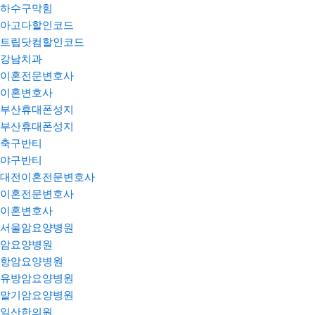
하수구막힘
아고다할인코드
트립닷컴할인코드
강남치과
이혼전문변호사
이혼변호사
부산휴대폰성지
부산휴대폰성지
축구반티
야구반티
대전이혼전문변호사
이혼전문변호사
이혼변호사
서울암요양병원
암요양병원
항암요양병원
유방암요양병원
말기암요양병원
일산한의원