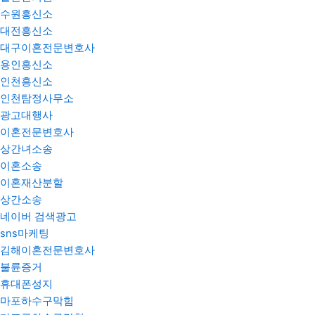
수원흥신소
대전흥신소
대구이혼전문변호사
용인흥신소
인천흥신소
인천탐정사무소
광고대행사
이혼전문변호사
상간녀소송
이혼소송
이혼재산분할
상간소송
네이버 검색광고
sns마케팅
김해이혼전문변호사
불륜증거
휴대폰성지
마포하수구막힘