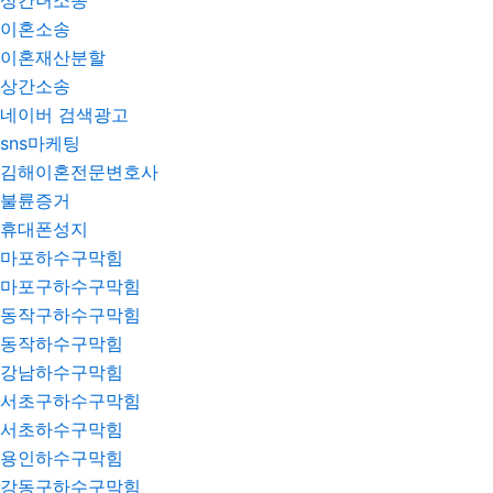
상간녀소송
이혼소송
이혼재산분할
상간소송
네이버 검색광고
sns마케팅
김해이혼전문변호사
불륜증거
휴대폰성지
마포하수구막힘
마포구하수구막힘
동작구하수구막힘
동작하수구막힘
강남하수구막힘
서초구하수구막힘
서초하수구막힘
용인하수구막힘
강동구하수구막힘