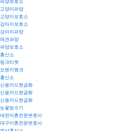
파양보호소
고양이파양
고양이보호소
강아지보호소
강아지파양
애견파양
파양보호소
흥신소
핑크티켓
오렌지뱅크
흥신소
신용카드현금화
신용카드현금화
신용카드현금화
눈꽃빙수기
대전이혼전문변호사
대구이혼전문변호사
부산흥신소