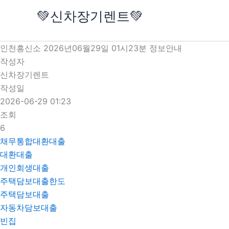
콘
💚신차장기렌트💚
텐
츠
로
인천흥신소 2026년06월29일 01시23분 정보안내
건
작성자
너
신차장기렌트
뛰
작성일
기
2026-06-29 01:23
조회
6
채무통합대환대출
대환대출
개인회생대출
주택담보대출한도
주택담보대출
자동차담보대출
빈집