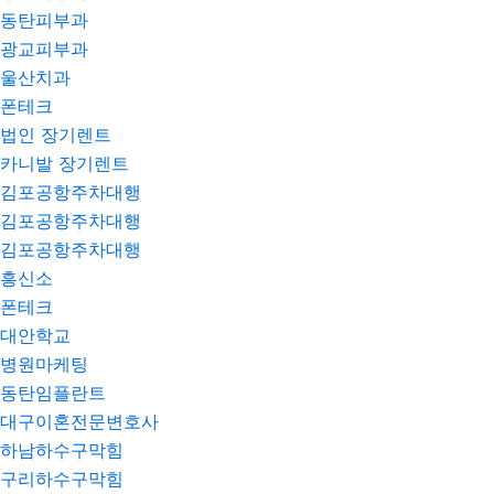
동탄피부과
광교피부과
울산치과
폰테크
법인 장기렌트
카니발 장기렌트
김포공항주차대행
김포공항주차대행
김포공항주차대행
흥신소
폰테크
대안학교
병원마케팅
동탄임플란트
대구이혼전문변호사
하남하수구막힘
구리하수구막힘