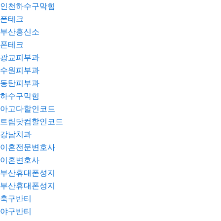
인천하수구막힘
폰테크
부산흥신소
폰테크
광교피부과
수원피부과
동탄피부과
하수구막힘
아고다할인코드
트립닷컴할인코드
강남치과
이혼전문변호사
이혼변호사
부산휴대폰성지
부산휴대폰성지
축구반티
야구반티