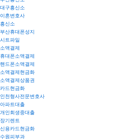
대구흥신소
이혼변호사
흥신소
부산휴대폰성지
시트파일
소액결제
휴대폰소액결제
핸드폰소액결제
소액결제현금화
소액결제상품권
카드현금화
인천형사전문변호사
아파트대출
개인회생중대출
장기렌트
신용카드현금화
수원피부과