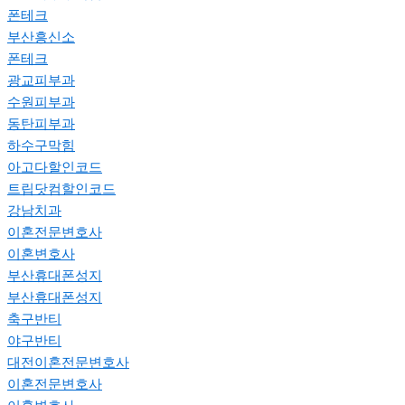
폰테크
부산흥신소
폰테크
광교피부과
수원피부과
동탄피부과
하수구막힘
아고다할인코드
트립닷컴할인코드
강남치과
이혼전문변호사
이혼변호사
부산휴대폰성지
부산휴대폰성지
축구반티
야구반티
대전이혼전문변호사
이혼전문변호사