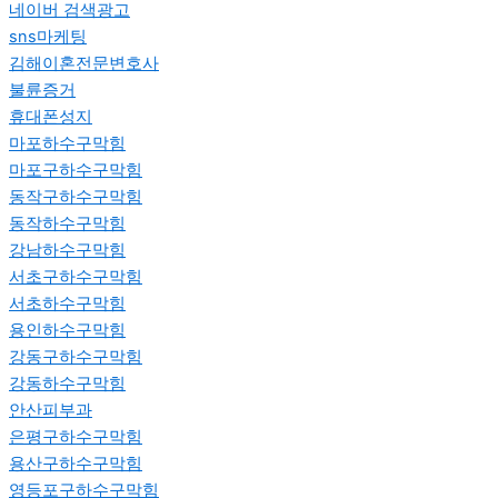
네이버 검색광고
sns마케팅
김해이혼전문변호사
불륜증거
휴대폰성지
마포하수구막힘
마포구하수구막힘
동작구하수구막힘
동작하수구막힘
강남하수구막힘
서초구하수구막힘
서초하수구막힘
용인하수구막힘
강동구하수구막힘
강동하수구막힘
안산피부과
은평구하수구막힘
용산구하수구막힘
영등포구하수구막힘