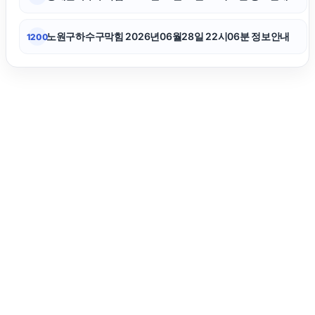
노원구하수구막힘 2026년06월28일 22시06분 정보안내
1200
김포공항주차대행
장기렌트
대구이혼전문변호사
의정부학교폭력변호사