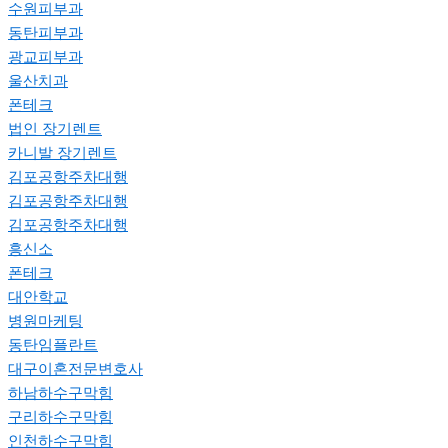
수원피부과
동탄피부과
광교피부과
울산치과
폰테크
법인 장기렌트
카니발 장기렌트
김포공항주차대행
김포공항주차대행
김포공항주차대행
흥신소
폰테크
대안학교
병원마케팅
동탄임플란트
대구이혼전문변호사
하남하수구막힘
구리하수구막힘
인천하수구막힘