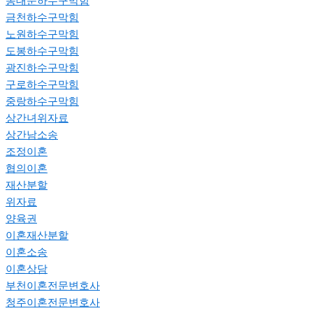
동대문하수구막힘
금천하수구막힘
노원하수구막힘
도봉하수구막힘
광진하수구막힘
구로하수구막힘
중랑하수구막힘
상간녀위자료
상간남소송
조정이혼
협의이혼
재산분할
위자료
양육권
이혼재산분할
이혼소송
이혼상담
부천이혼전문변호사
청주이혼전문변호사