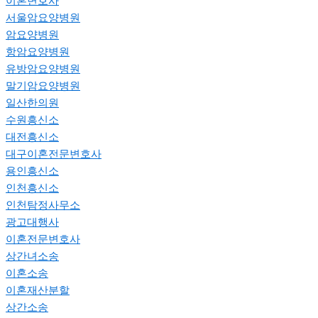
이혼변호사
서울암요양병원
암요양병원
항암요양병원
유방암요양병원
말기암요양병원
일산한의원
수원흥신소
대전흥신소
대구이혼전문변호사
용인흥신소
인천흥신소
인천탐정사무소
광고대행사
이혼전문변호사
상간녀소송
이혼소송
이혼재산분할
상간소송