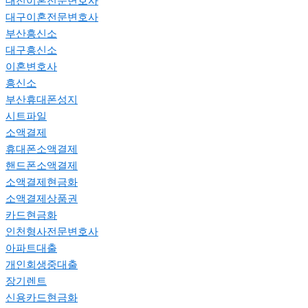
대전이혼전문변호사
대구이혼전문변호사
부산흥신소
대구흥신소
이혼변호사
흥신소
부산휴대폰성지
시트파일
소액결제
휴대폰소액결제
핸드폰소액결제
소액결제현금화
소액결제상품권
카드현금화
인천형사전문변호사
아파트대출
개인회생중대출
장기렌트
신용카드현금화