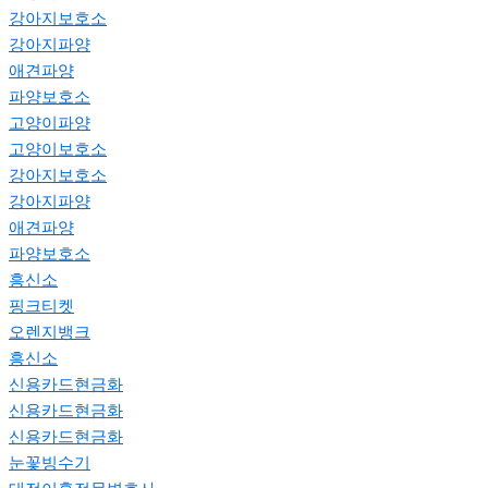
강아지보호소
강아지파양
애견파양
파양보호소
고양이파양
고양이보호소
강아지보호소
강아지파양
애견파양
파양보호소
흥신소
핑크티켓
오렌지뱅크
흥신소
신용카드현금화
신용카드현금화
신용카드현금화
눈꽃빙수기