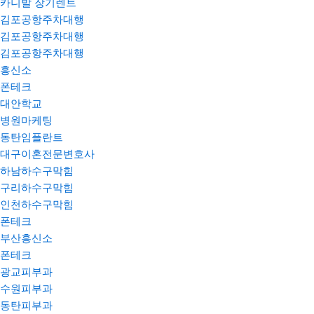
카니발 장기렌트
김포공항주차대행
김포공항주차대행
김포공항주차대행
흥신소
폰테크
대안학교
병원마케팅
동탄임플란트
대구이혼전문변호사
하남하수구막힘
구리하수구막힘
인천하수구막힘
폰테크
부산흥신소
폰테크
광교피부과
수원피부과
동탄피부과