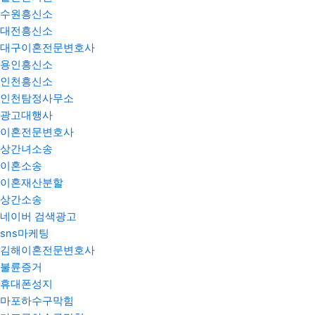
수원흥신소
대전흥신소
대구이혼전문변호사
용인흥신소
인천흥신소
인천탐정사무소
광고대행사
이혼전문변호사
상간녀소송
이혼소송
이혼재산분할
상간소송
네이버 검색광고
sns마케팅
김해이혼전문변호사
불륜증거
휴대폰성지
마포하수구막힘