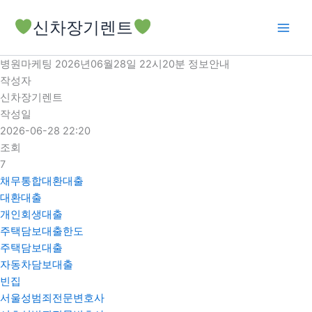
콘
신차장기렌트
텐
츠
로
병원마케팅 2026년06월28일 22시20분 정보안내
건
작성자
너
신차장기렌트
뛰
작성일
기
2026-06-28 22:20
조회
7
채무통합대환대출
대환대출
개인회생대출
주택담보대출한도
주택담보대출
자동차담보대출
빈집
서울성범죄전문변호사