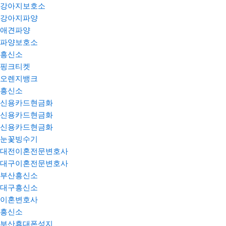
강아지보호소
강아지파양
애견파양
파양보호소
흥신소
핑크티켓
오렌지뱅크
흥신소
신용카드현금화
신용카드현금화
신용카드현금화
눈꽃빙수기
대전이혼전문변호사
대구이혼전문변호사
부산흥신소
대구흥신소
이혼변호사
흥신소
부산휴대폰성지