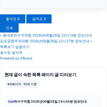
용인변호사
수원이혼변호사
좋아요
0
싫어요
0
용인이혼변호사
인쇄
상간녀소송
«
동대문하수구막힘 2026년06월28일 22시13분 정보안내
김포공항주차대행 2026년06월28일 22시27분 정보안내
»
카드현금화
목록보기
답글쓰기
글수정
글삭제
장기렌트
Powered by KBoard
흥신소
현재 글이 속한 목록 페이지 글 미리보기
용인학교폭력변호사
80페이지 · 15개 기준
의정부학교폭력변호사
강남치과
하수구막힘 2026년06월28일 23시44분 정보안내
1186
말기암요양병원