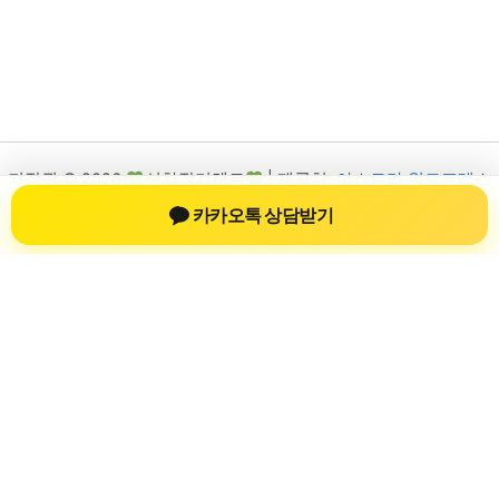
저작권 © 2026
신차장기렌트
| 제공처:
아스트라 워드프레스
테마
카카오톡 상담받기
신차장기렌트
신차장기렌트 진료 정보를 확인하는 공간
신차장기렌트 관련 진료 정보, 방문 전 확인할 수 있는 기준, 치과
선택 시 참고할 수 있는 내용을 sbstaffing4all.com 안에서 확인할
수 있도록 구성했습니다. 본 사이트의 내용은 일반 정보 제공을