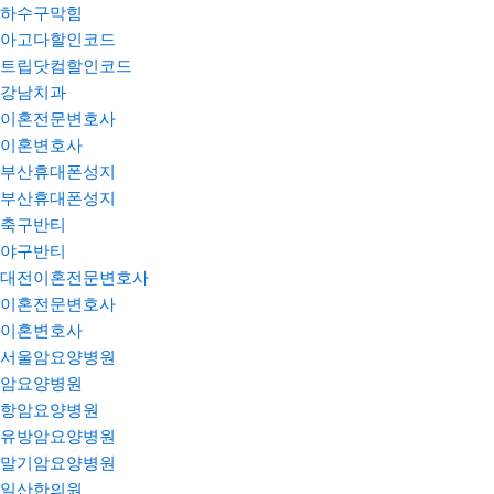
하수구막힘
아고다할인코드
트립닷컴할인코드
강남치과
이혼전문변호사
이혼변호사
부산휴대폰성지
부산휴대폰성지
축구반티
야구반티
대전이혼전문변호사
이혼전문변호사
이혼변호사
서울암요양병원
암요양병원
항암요양병원
유방암요양병원
말기암요양병원
일산한의원