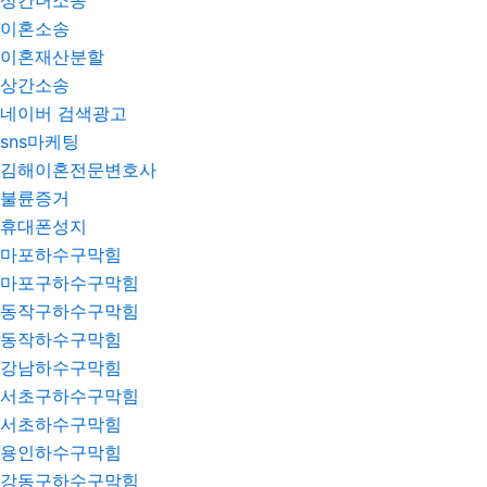
상간녀소송
이혼소송
이혼재산분할
상간소송
네이버 검색광고
sns마케팅
김해이혼전문변호사
불륜증거
휴대폰성지
마포하수구막힘
마포구하수구막힘
동작구하수구막힘
동작하수구막힘
강남하수구막힘
서초구하수구막힘
서초하수구막힘
용인하수구막힘
강동구하수구막힘