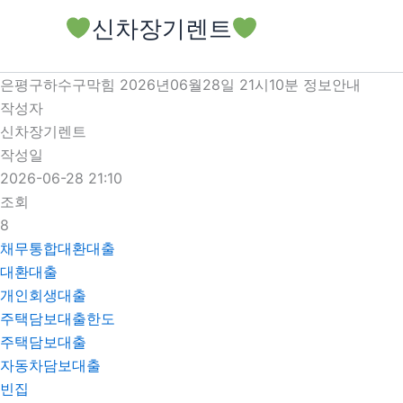
콘
신차장기렌트
텐
츠
로
은평구하수구막힘 2026년06월28일 21시10분 정보안내
건
작성자
너
신차장기렌트
뛰
작성일
기
2026-06-28 21:10
조회
8
채무통합대환대출
대환대출
개인회생대출
주택담보대출한도
주택담보대출
자동차담보대출
빈집