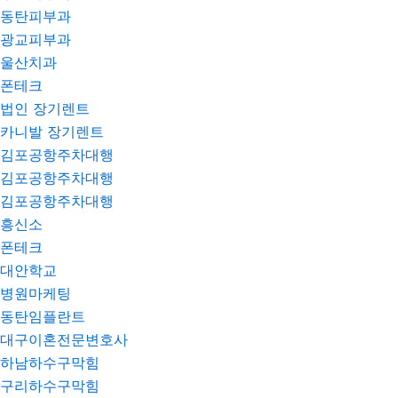
동탄피부과
광교피부과
울산치과
폰테크
법인 장기렌트
카니발 장기렌트
김포공항주차대행
김포공항주차대행
김포공항주차대행
흥신소
폰테크
대안학교
병원마케팅
동탄임플란트
대구이혼전문변호사
하남하수구막힘
구리하수구막힘