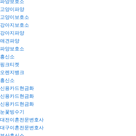
파양보호소
고양이파양
고양이보호소
강아지보호소
강아지파양
애견파양
파양보호소
흥신소
핑크티켓
오렌지뱅크
흥신소
신용카드현금화
신용카드현금화
신용카드현금화
눈꽃빙수기
대전이혼전문변호사
대구이혼전문변호사
부산흥신소