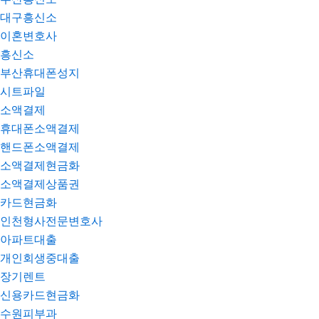
대구흥신소
이혼변호사
흥신소
부산휴대폰성지
시트파일
소액결제
휴대폰소액결제
핸드폰소액결제
소액결제현금화
소액결제상품권
카드현금화
인천형사전문변호사
아파트대출
개인회생중대출
장기렌트
신용카드현금화
수원피부과