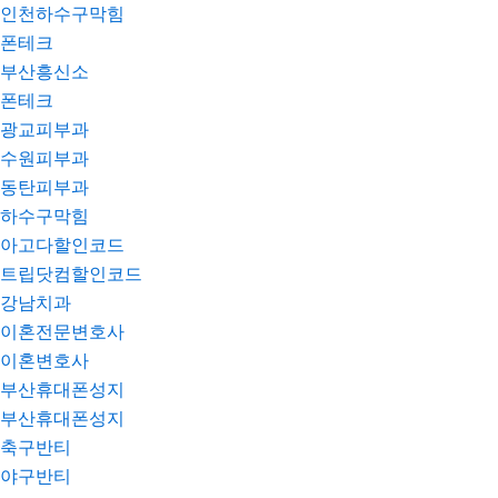
인천하수구막힘
폰테크
부산흥신소
폰테크
광교피부과
수원피부과
동탄피부과
하수구막힘
아고다할인코드
트립닷컴할인코드
강남치과
이혼전문변호사
이혼변호사
부산휴대폰성지
부산휴대폰성지
축구반티
야구반티