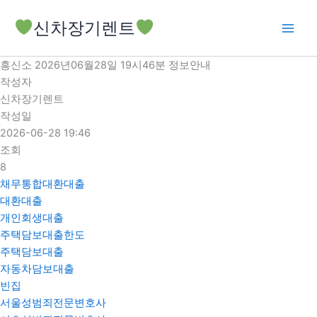
콘
신차장기렌트
텐
츠
로
흥신소 2026년06월28일 19시46분 정보안내
건
작성자
너
신차장기렌트
뛰
작성일
기
2026-06-28 19:46
조회
8
채무통합대환대출
대환대출
개인회생대출
주택담보대출한도
주택담보대출
자동차담보대출
빈집
서울성범죄전문변호사