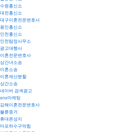
수원흥신소
대전흥신소
대구이혼전문변호사
용인흥신소
인천흥신소
인천탐정사무소
광고대행사
이혼전문변호사
상간녀소송
이혼소송
이혼재산분할
상간소송
네이버 검색광고
sns마케팅
김해이혼전문변호사
불륜증거
휴대폰성지
마포하수구막힘