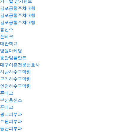
카니발 장기렌트
김포공항주차대행
김포공항주차대행
김포공항주차대행
흥신소
폰테크
대안학교
병원마케팅
동탄임플란트
대구이혼전문변호사
하남하수구막힘
구리하수구막힘
인천하수구막힘
폰테크
부산흥신소
폰테크
광교피부과
수원피부과
동탄피부과