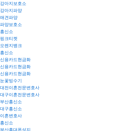
강아지보호소
강아지파양
애견파양
파양보호소
흥신소
핑크티켓
오렌지뱅크
흥신소
신용카드현금화
신용카드현금화
신용카드현금화
눈꽃빙수기
대전이혼전문변호사
대구이혼전문변호사
부산흥신소
대구흥신소
이혼변호사
흥신소
부산휴대폰성지