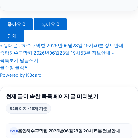
강아지파양
장기렌트
좋아요
0
싫어요
0
핸드폰소액결제
인쇄
강아지파양
«
동대문구하수구막힘 2026년06월28일 19시40분 정보안내
중랑하수구막힘 2026년06월28일 19시53분 정보안내
»
구로하수구막힘
목록보기
답글쓰기
글수정
글삭제
일산한의원
Powered by KBoard
트립닷컴할인코드
현재 글이 속한 목록 페이지 글 미리보기
상간소송
82페이지 · 15개 기준
고양이파양
수원상간소송변호사
용인하수구막힘 2026년06월28일 20시15분 정보안내
1216
동대문하수구막힘