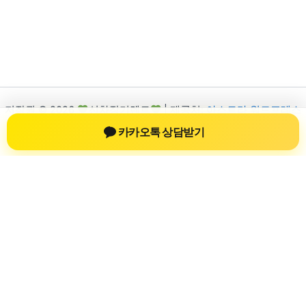
저작권 © 2026
신차장기렌트
| 제공처:
아스트라 워드프레스
테마
카카오톡 상담받기
신차장기렌트
신차장기렌트 진료 정보를 확인하는 공간
신차장기렌트 관련 진료 정보, 방문 전 확인할 수 있는 기준, 치과
선택 시 참고할 수 있는 내용을 sbstaffing4all.com 안에서 확인할
수 있도록 구성했습니다. 본 사이트의 내용은 일반 정보 제공을