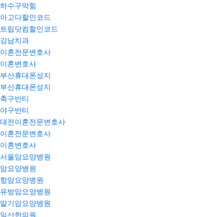
하수구막힘
아고다할인코드
트립닷컴할인코드
강남치과
이혼전문변호사
이혼변호사
부산휴대폰성지
부산휴대폰성지
축구반티
야구반티
대전이혼전문변호사
이혼전문변호사
이혼변호사
서울암요양병원
암요양병원
항암요양병원
유방암요양병원
말기암요양병원
일산한의원