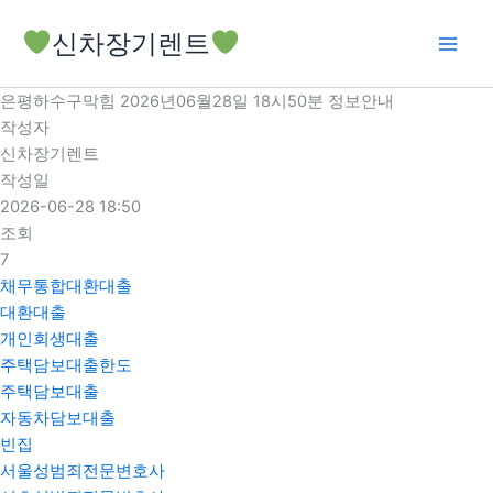
콘
신차장기렌트
텐
츠
로
은평하수구막힘 2026년06월28일 18시50분 정보안내
건
작성자
너
신차장기렌트
뛰
작성일
기
2026-06-28 18:50
조회
7
채무통합대환대출
대환대출
개인회생대출
주택담보대출한도
주택담보대출
자동차담보대출
빈집
서울성범죄전문변호사