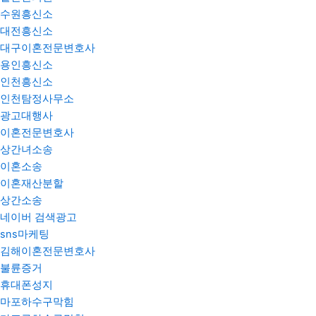
수원흥신소
대전흥신소
대구이혼전문변호사
용인흥신소
인천흥신소
인천탐정사무소
광고대행사
이혼전문변호사
상간녀소송
이혼소송
이혼재산분할
상간소송
네이버 검색광고
sns마케팅
김해이혼전문변호사
불륜증거
휴대폰성지
마포하수구막힘