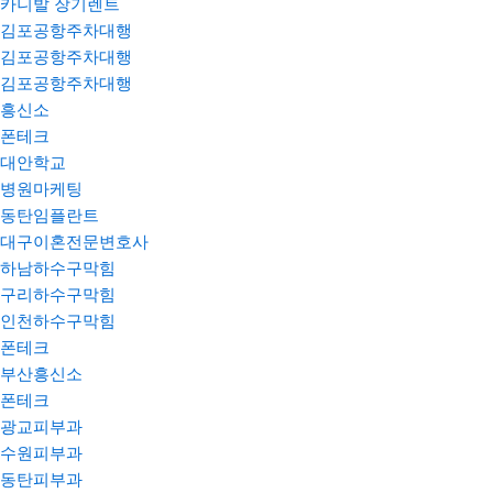
카니발 장기렌트
김포공항주차대행
김포공항주차대행
김포공항주차대행
흥신소
폰테크
대안학교
병원마케팅
동탄임플란트
대구이혼전문변호사
하남하수구막힘
구리하수구막힘
인천하수구막힘
폰테크
부산흥신소
폰테크
광교피부과
수원피부과
동탄피부과