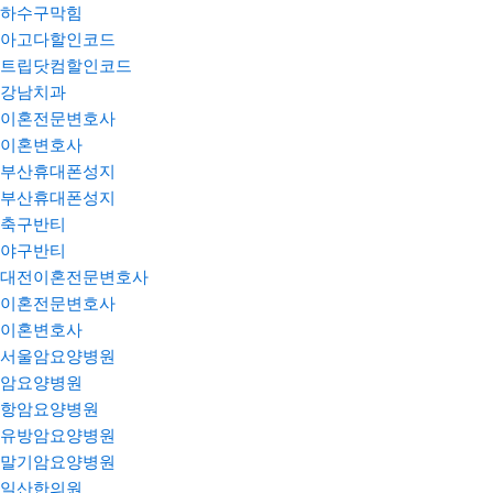
하수구막힘
아고다할인코드
트립닷컴할인코드
강남치과
이혼전문변호사
이혼변호사
부산휴대폰성지
부산휴대폰성지
축구반티
야구반티
대전이혼전문변호사
이혼전문변호사
이혼변호사
서울암요양병원
암요양병원
항암요양병원
유방암요양병원
말기암요양병원
일산한의원