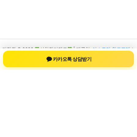
저작권 © 2026
신차장기렌트
| 제공처:
아스트라 워드프레스
테마
카카오톡 상담받기
신차장기렌트
신차장기렌트 진료 정보를 확인하는 공간
신차장기렌트 관련 진료 정보, 방문 전 확인할 수 있는 기준, 치과
선택 시 참고할 수 있는 내용을 sbstaffing4all.com 안에서 확인할
수 있도록 구성했습니다. 본 사이트의 내용은 일반 정보 제공을