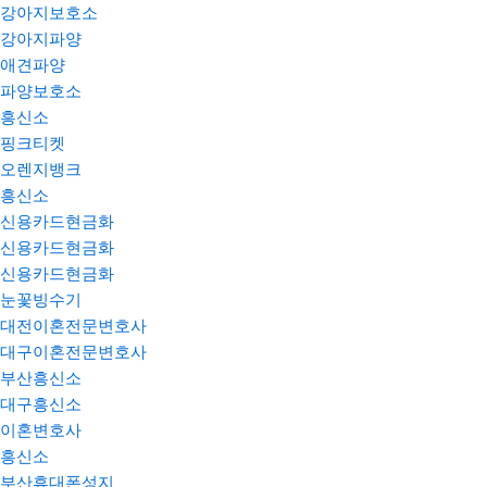
강아지보호소
강아지파양
애견파양
파양보호소
흥신소
핑크티켓
오렌지뱅크
흥신소
신용카드현금화
신용카드현금화
신용카드현금화
눈꽃빙수기
대전이혼전문변호사
대구이혼전문변호사
부산흥신소
대구흥신소
이혼변호사
흥신소
부산휴대폰성지