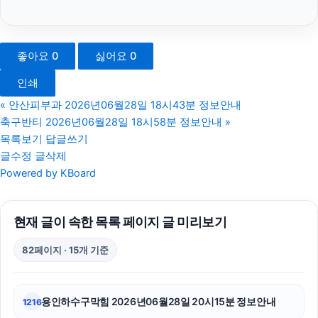
소액결제상품권
서대문하수구막힘
좋아요
0
싫어요
0
영등포구하수구막힘
인쇄
항암요양병원
«
안산피부과 2026년06월28일 18시43분 정보안내
축구반티 2026년06월28일 18시58분 정보안내
»
수원학교폭력변호사
목록보기
답글쓰기
글수정
글삭제
이혼재산분할
Powered by KBoard
흥신소
현재 글이 속한 목록 페이지 글 미리보기
부산휴대폰성지
82페이지 · 15개 기준
용인형사전문변호사
의정부이혼전문변호사
용인하수구막힘 2026년06월28일 20시15분 정보안내
1216
용인학교폭력변호사