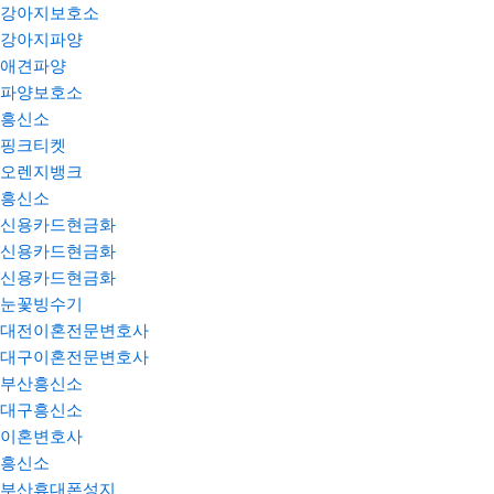
강아지보호소
강아지파양
애견파양
파양보호소
흥신소
핑크티켓
오렌지뱅크
흥신소
신용카드현금화
신용카드현금화
신용카드현금화
눈꽃빙수기
대전이혼전문변호사
대구이혼전문변호사
부산흥신소
대구흥신소
이혼변호사
흥신소
부산휴대폰성지