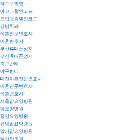
하수구막힘
아고다할인코드
트립닷컴할인코드
강남치과
이혼전문변호사
이혼변호사
부산휴대폰성지
부산휴대폰성지
축구반티
야구반티
대전이혼전문변호사
이혼전문변호사
이혼변호사
서울암요양병원
암요양병원
항암요양병원
유방암요양병원
말기암요양병원
일산한의원