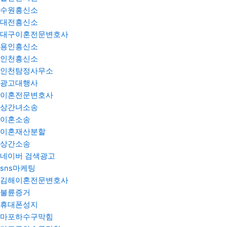
수원흥신소
대전흥신소
대구이혼전문변호사
용인흥신소
인천흥신소
인천탐정사무소
광고대행사
이혼전문변호사
상간녀소송
이혼소송
이혼재산분할
상간소송
네이버 검색광고
sns마케팅
김해이혼전문변호사
불륜증거
휴대폰성지
마포하수구막힘