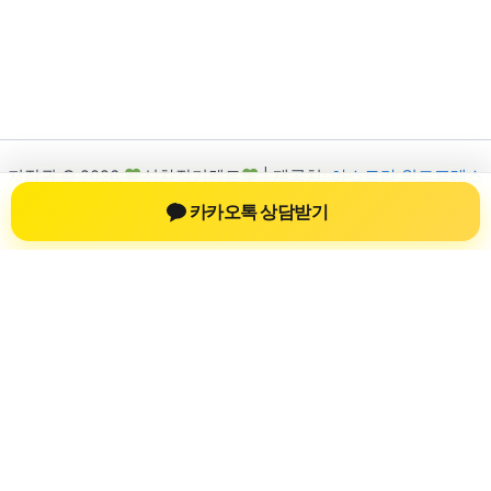
저작권 © 2026
신차장기렌트
| 제공처:
아스트라 워드프레스
테마
카카오톡 상담받기
신차장기렌트
신차장기렌트 진료 정보를 확인하는 공간
신차장기렌트 관련 진료 정보, 방문 전 확인할 수 있는 기준, 치과
선택 시 참고할 수 있는 내용을 sbstaffing4all.com 안에서 확인할
수 있도록 구성했습니다. 본 사이트의 내용은 일반 정보 제공을