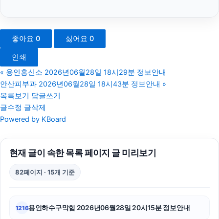
종로하수구막힘
눈꽃빙수기
좋아요
0
싫어요
0
고양이파양
인쇄
의정부형사변호사
«
용인흥신소 2026년06월28일 18시29분 정보안내
안산피부과 2026년06월28일 18시43분 정보안내
»
트립닷컴할인코드
목록보기
답글쓰기
글수정
글삭제
김포공항주차대행
Powered by KBoard
조정이혼
현재 글이 속한 목록 페이지 글 미리보기
구로하수구막힘
82페이지 · 15개 기준
용인하수구막힘
신용카드현금화
용인하수구막힘 2026년06월28일 20시15분 정보안내
1216
서대문하수구막힘