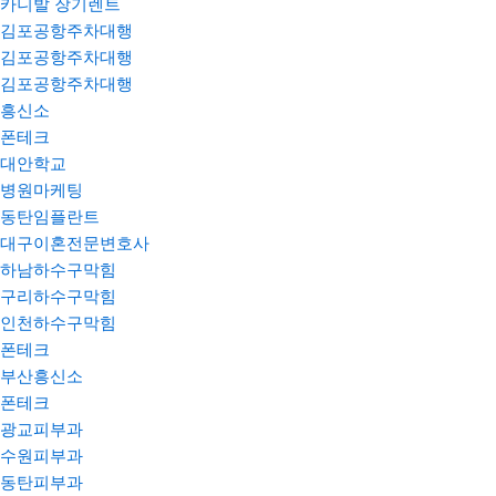
카니발 장기렌트
김포공항주차대행
김포공항주차대행
김포공항주차대행
흥신소
폰테크
대안학교
병원마케팅
동탄임플란트
대구이혼전문변호사
하남하수구막힘
구리하수구막힘
인천하수구막힘
폰테크
부산흥신소
폰테크
광교피부과
수원피부과
동탄피부과