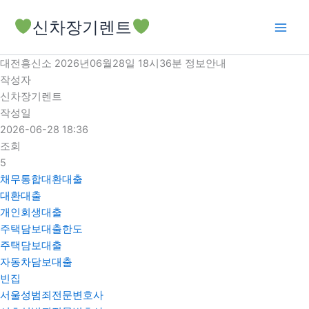
콘
신차장기렌트
텐
츠
로
대전흥신소 2026년06월28일 18시36분 정보안내
건
작성자
너
신차장기렌트
뛰
작성일
기
2026-06-28 18:36
조회
5
채무통합대환대출
대환대출
개인회생대출
주택담보대출한도
주택담보대출
자동차담보대출
빈집
서울성범죄전문변호사