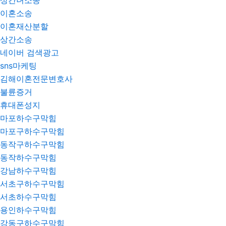
상간녀소송
이혼소송
이혼재산분할
상간소송
네이버 검색광고
sns마케팅
김해이혼전문변호사
불륜증거
휴대폰성지
마포하수구막힘
마포구하수구막힘
동작구하수구막힘
동작하수구막힘
강남하수구막힘
서초구하수구막힘
서초하수구막힘
용인하수구막힘
강동구하수구막힘