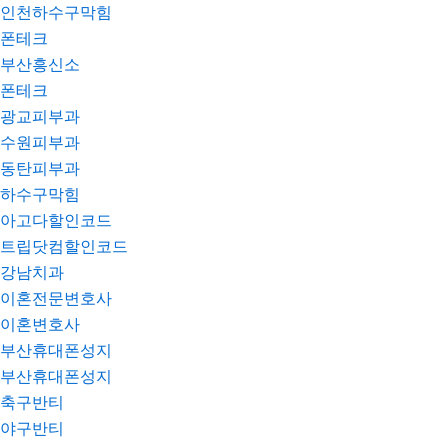
인천하수구막힘
폰테크
부산흥신소
폰테크
광교피부과
수원피부과
동탄피부과
하수구막힘
아고다할인코드
트립닷컴할인코드
강남치과
이혼전문변호사
이혼변호사
부산휴대폰성지
부산휴대폰성지
축구반티
야구반티