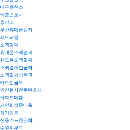
대구흥신소
이혼변호사
흥신소
부산휴대폰성지
시트파일
소액결제
휴대폰소액결제
핸드폰소액결제
소액결제현금화
소액결제상품권
카드현금화
인천형사전문변호사
아파트대출
개인회생중대출
장기렌트
신용카드현금화
수원피부과