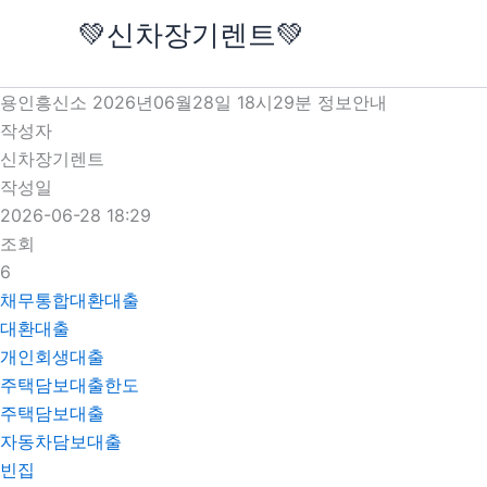
콘
💚신차장기렌트💚
텐
츠
로
용인흥신소 2026년06월28일 18시29분 정보안내
건
작성자
너
신차장기렌트
뛰
작성일
기
2026-06-28 18:29
조회
6
채무통합대환대출
대환대출
개인회생대출
주택담보대출한도
주택담보대출
자동차담보대출
빈집