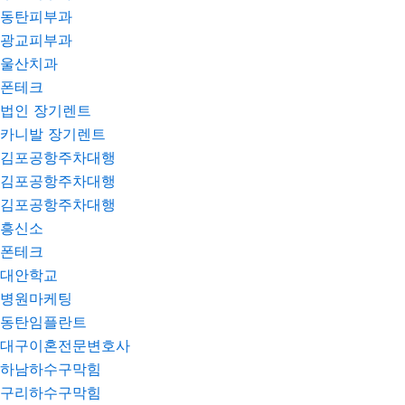
동탄피부과
광교피부과
울산치과
폰테크
법인 장기렌트
카니발 장기렌트
김포공항주차대행
김포공항주차대행
김포공항주차대행
흥신소
폰테크
대안학교
병원마케팅
동탄임플란트
대구이혼전문변호사
하남하수구막힘
구리하수구막힘