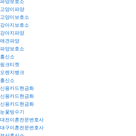
파양보호소
고양이파양
고양이보호소
강아지보호소
강아지파양
애견파양
파양보호소
흥신소
핑크티켓
오렌지뱅크
흥신소
신용카드현금화
신용카드현금화
신용카드현금화
눈꽃빙수기
대전이혼전문변호사
대구이혼전문변호사
부산흥신소