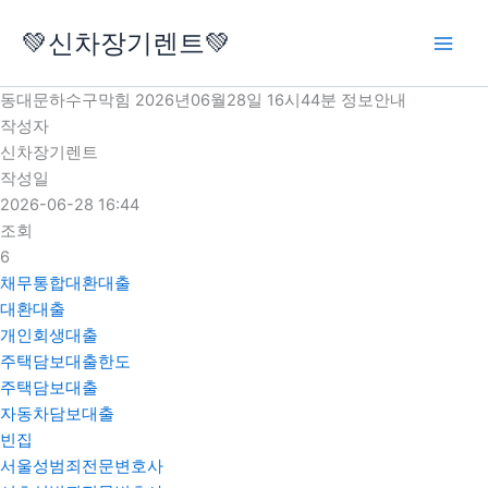
콘
💚신차장기렌트💚
텐
츠
로
동대문하수구막힘 2026년06월28일 16시44분 정보안내
건
작성자
너
신차장기렌트
뛰
작성일
기
2026-06-28 16:44
조회
6
채무통합대환대출
대환대출
개인회생대출
주택담보대출한도
주택담보대출
자동차담보대출
빈집
서울성범죄전문변호사