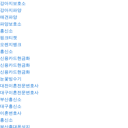
강아지보호소
강아지파양
애견파양
파양보호소
흥신소
핑크티켓
오렌지뱅크
흥신소
신용카드현금화
신용카드현금화
신용카드현금화
눈꽃빙수기
대전이혼전문변호사
대구이혼전문변호사
부산흥신소
대구흥신소
이혼변호사
흥신소
부산휴대폰성지