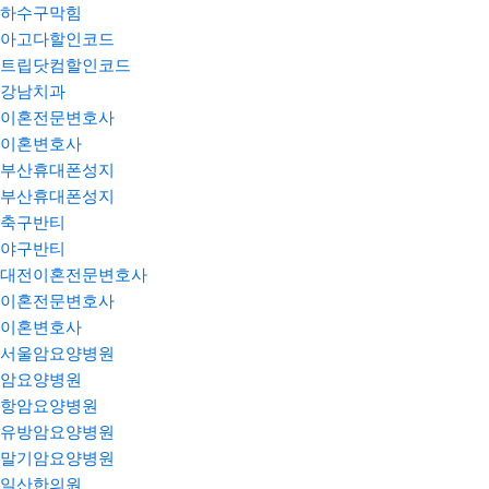
하수구막힘
아고다할인코드
트립닷컴할인코드
강남치과
이혼전문변호사
이혼변호사
부산휴대폰성지
부산휴대폰성지
축구반티
야구반티
대전이혼전문변호사
이혼전문변호사
이혼변호사
서울암요양병원
암요양병원
항암요양병원
유방암요양병원
말기암요양병원
일산한의원