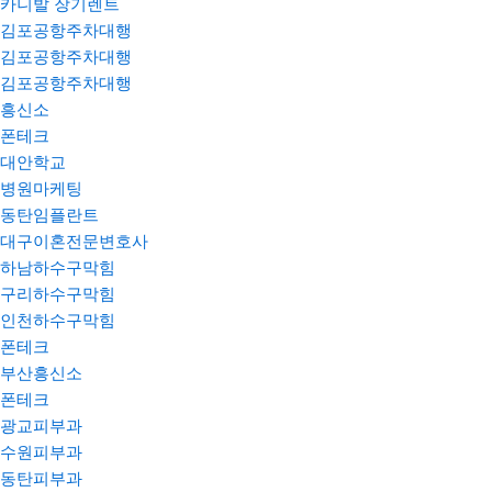
카니발 장기렌트
김포공항주차대행
김포공항주차대행
김포공항주차대행
흥신소
폰테크
대안학교
병원마케팅
동탄임플란트
대구이혼전문변호사
하남하수구막힘
구리하수구막힘
인천하수구막힘
폰테크
부산흥신소
폰테크
광교피부과
수원피부과
동탄피부과