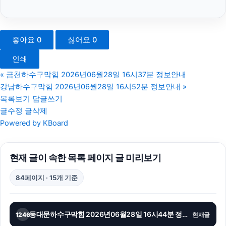
수원변호사
양천구하수구막힘
좋아요
0
싫어요
0
카니발 장기렌트
인쇄
부산흥신소
«
금천하수구막힘 2026년06월28일 16시37분 정보안내
강남하수구막힘 2026년06월28일 16시52분 정보안내
»
도봉하수구막힘
목록보기
답글쓰기
글수정
글삭제
수원피부과
Powered by KBoard
평택이혼전문변호사
현재 글이 속한 목록 페이지 글 미리보기
상간소송
84페이지 · 15개 기준
고양이파양
폰테크
동대문하수구막힘 2026년06월28일 16시44분 정보안내
1246
현재글
용인상간소송변호사