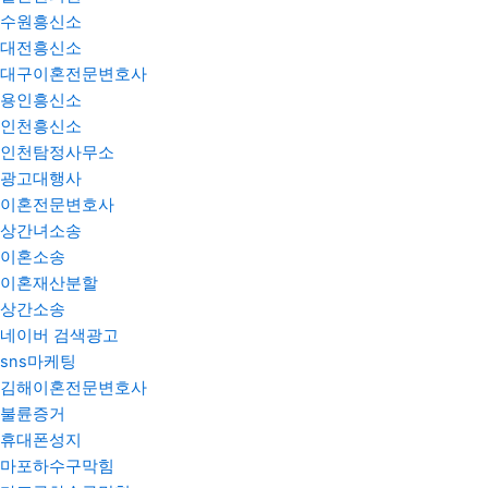
수원흥신소
대전흥신소
대구이혼전문변호사
용인흥신소
인천흥신소
인천탐정사무소
광고대행사
이혼전문변호사
상간녀소송
이혼소송
이혼재산분할
상간소송
네이버 검색광고
sns마케팅
김해이혼전문변호사
불륜증거
휴대폰성지
마포하수구막힘