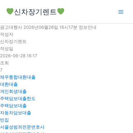
콘
신차장기렌트
텐
츠
로
광고대행사 2026년06월28일 16시17분 정보안내
건
작성자
너
신차장기렌트
뛰
작성일
기
2026-06-28 16:17
조회
7
채무통합대환대출
대환대출
개인회생대출
주택담보대출한도
주택담보대출
자동차담보대출
빈집
서울성범죄전문변호사