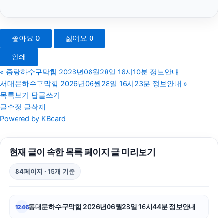
수원피부과
구로구하수구막힘
좋아요
0
싫어요
0
수원학교폭력변호사
인쇄
용인상간소송변호사
«
중랑하수구막힘 2026년06월28일 16시10분 정보안내
서대문하수구막힘 2026년06월28일 16시23분 정보안내
»
용인흥신소
목록보기
답글쓰기
글수정
글삭제
의정부법무법인
Powered by KBoard
고양이파양
현재 글이 속한 목록 페이지 글 미리보기
부산휴대폰성지
84페이지 · 15개 기준
의정부이혼변호사
수원이혼전문변호사
동대문하수구막힘 2026년06월28일 16시44분 정보안내
1246
강아지파양