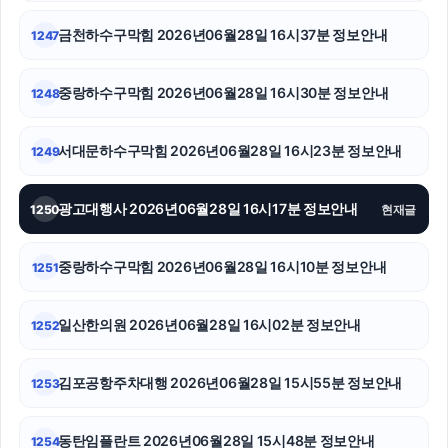
금천하수구막힘 2026년06월28일 16시37분 정보안내
1247
울산이혼전문변호사
수원흥신소
중랑하수구막힘 2026년06월28일 16시30분 정보안내
1248
수원변호사
서대문하수구막힘 2026년06월28일 16시23분 정보안내
1249
강남음주운전변호사
광고대행사 2026년06월28일 16시17분 정보안내
1250
현재글
불륜증거
고양이보호소
중랑하수구막힘 2026년06월28일 16시10분 정보안내
1251
하남하수구막힘
일산한의원 2026년06월28일 16시02분 정보안내
1252
의정부변호사
김포공항주차대행 2026년06월28일 15시55분 정보안내
1253
인천탐정사무소
도봉하수구막힘
동탄임플란트 2026년06월28일 15시48분 정보안내
1254