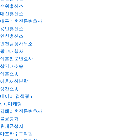
수원흥신소
대전흥신소
대구이혼전문변호사
용인흥신소
인천흥신소
인천탐정사무소
광고대행사
이혼전문변호사
상간녀소송
이혼소송
이혼재산분할
상간소송
네이버 검색광고
sns마케팅
김해이혼전문변호사
불륜증거
휴대폰성지
마포하수구막힘