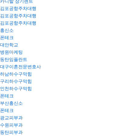
카니발 장기렌트
김포공항주차대행
김포공항주차대행
김포공항주차대행
흥신소
폰테크
대안학교
병원마케팅
동탄임플란트
대구이혼전문변호사
하남하수구막힘
구리하수구막힘
인천하수구막힘
폰테크
부산흥신소
폰테크
광교피부과
수원피부과
동탄피부과