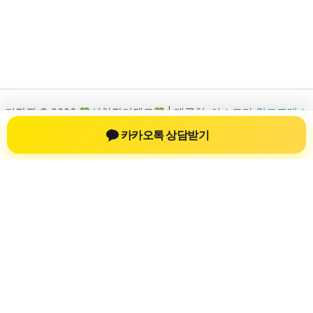
저작권 © 2026
신차장기렌트
| 제공처:
아스트라 워드프레스
테마
카카오톡 상담받기
신차장기렌트
신차장기렌트 진료 정보를 확인하는 공간
신차장기렌트 관련 진료 정보, 방문 전 확인할 수 있는 기준, 치과
선택 시 참고할 수 있는 내용을 sbstaffing4all.com 안에서 확인할
수 있도록 구성했습니다. 본 사이트의 내용은 일반 정보 제공을