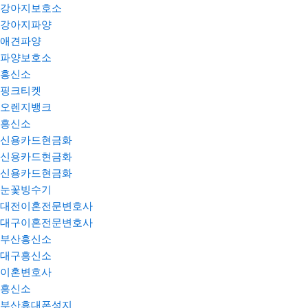
강아지보호소
강아지파양
애견파양
파양보호소
흥신소
핑크티켓
오렌지뱅크
흥신소
신용카드현금화
신용카드현금화
신용카드현금화
눈꽃빙수기
대전이혼전문변호사
대구이혼전문변호사
부산흥신소
대구흥신소
이혼변호사
흥신소
부산휴대폰성지