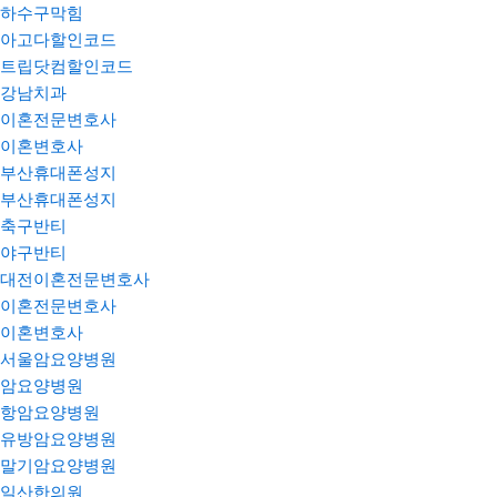
하수구막힘
아고다할인코드
트립닷컴할인코드
강남치과
이혼전문변호사
이혼변호사
부산휴대폰성지
부산휴대폰성지
축구반티
야구반티
대전이혼전문변호사
이혼전문변호사
이혼변호사
서울암요양병원
암요양병원
항암요양병원
유방암요양병원
말기암요양병원
일산한의원