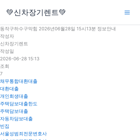
콘
💚신차장기렌트💚
텐
츠
로
동작구하수구막힘 2026년06월28일 15시13분 정보안내
건
작성자
너
신차장기렌트
뛰
작성일
기
2026-06-28 15:13
조회
7
채무통합대환대출
대환대출
개인회생대출
주택담보대출한도
주택담보대출
자동차담보대출
빈집
서울성범죄전문변호사