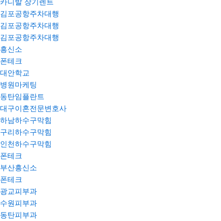
카니발 장기렌트
김포공항주차대행
김포공항주차대행
김포공항주차대행
흥신소
폰테크
대안학교
병원마케팅
동탄임플란트
대구이혼전문변호사
하남하수구막힘
구리하수구막힘
인천하수구막힘
폰테크
부산흥신소
폰테크
광교피부과
수원피부과
동탄피부과