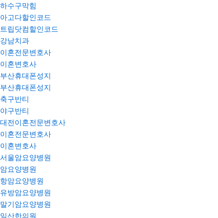
하수구막힘
아고다할인코드
트립닷컴할인코드
강남치과
이혼전문변호사
이혼변호사
부산휴대폰성지
부산휴대폰성지
축구반티
야구반티
대전이혼전문변호사
이혼전문변호사
이혼변호사
서울암요양병원
암요양병원
항암요양병원
유방암요양병원
말기암요양병원
일산한의원