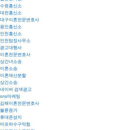
수원흥신소
대전흥신소
대구이혼전문변호사
용인흥신소
인천흥신소
인천탐정사무소
광고대행사
이혼전문변호사
상간녀소송
이혼소송
이혼재산분할
상간소송
네이버 검색광고
sns마케팅
김해이혼전문변호사
불륜증거
휴대폰성지
마포하수구막힘