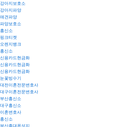
강아지보호소
강아지파양
애견파양
파양보호소
흥신소
핑크티켓
오렌지뱅크
흥신소
신용카드현금화
신용카드현금화
신용카드현금화
눈꽃빙수기
대전이혼전문변호사
대구이혼전문변호사
부산흥신소
대구흥신소
이혼변호사
흥신소
부산휴대폰성지