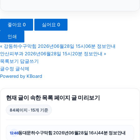
파양보호소
용인이혼전문변호사
좋아요
0
싫어요
0
서초구하수구막힘
인쇄
동대문하수구막힘
«
강동하수구막힘 2026년06월28일 15시06분 정보안내
안산피부과 2026년06월28일 15시20분 정보안내
»
부산휴대폰성지
목록보기
답글쓰기
글수정
글삭제
의정부법률사무소
Powered by KBoard
용산구하수구막힘
현재 글이 속한 목록 페이지 글 미리보기
흥신소
84페이지 · 15개 기준
이혼상담
울산치과
동대문하수구막힘 2026년06월28일 16시44분 정보안내
1246
동작하수구막힘