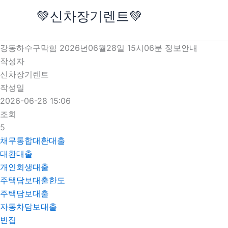
콘
💚신차장기렌트💚
텐
츠
로
강동하수구막힘 2026년06월28일 15시06분 정보안내
건
작성자
너
신차장기렌트
뛰
작성일
기
2026-06-28 15:06
조회
5
채무통합대환대출
대환대출
개인회생대출
주택담보대출한도
주택담보대출
자동차담보대출
빈집