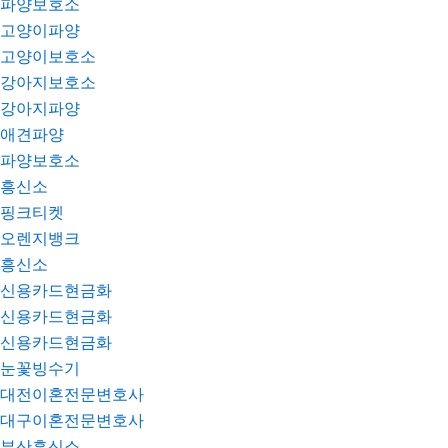
파양보호소
고양이파양
고양이보호소
강아지보호소
강아지파양
애견파양
파양보호소
흥신소
핑크티켓
오렌지뱅크
흥신소
신용카드현금화
신용카드현금화
신용카드현금화
눈꽃빙수기
대전이혼전문변호사
대구이혼전문변호사
부산흥신소