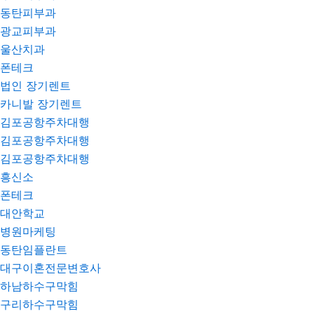
동탄피부과
광교피부과
울산치과
폰테크
법인 장기렌트
카니발 장기렌트
김포공항주차대행
김포공항주차대행
김포공항주차대행
흥신소
폰테크
대안학교
병원마케팅
동탄임플란트
대구이혼전문변호사
하남하수구막힘
구리하수구막힘