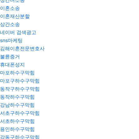
상간녀소송
이혼소송
이혼재산분할
상간소송
네이버 검색광고
sns마케팅
김해이혼전문변호사
불륜증거
휴대폰성지
마포하수구막힘
마포구하수구막힘
동작구하수구막힘
동작하수구막힘
강남하수구막힘
서초구하수구막힘
서초하수구막힘
용인하수구막힘
강동구하수구막힘