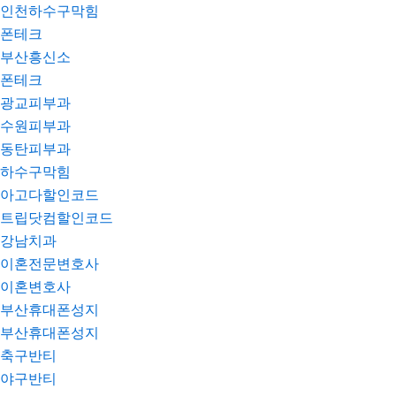
인천하수구막힘
폰테크
부산흥신소
폰테크
광교피부과
수원피부과
동탄피부과
하수구막힘
아고다할인코드
트립닷컴할인코드
강남치과
이혼전문변호사
이혼변호사
부산휴대폰성지
부산휴대폰성지
축구반티
야구반티