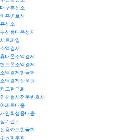
대구흥신소
이혼변호사
흥신소
부산휴대폰성지
시트파일
소액결제
휴대폰소액결제
핸드폰소액결제
소액결제현금화
소액결제상품권
카드현금화
인천형사전문변호사
아파트대출
개인회생중대출
장기렌트
신용카드현금화
수원피부과