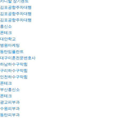
카니발 장기렌트
김포공항주차대행
김포공항주차대행
김포공항주차대행
흥신소
폰테크
대안학교
병원마케팅
동탄임플란트
대구이혼전문변호사
하남하수구막힘
구리하수구막힘
인천하수구막힘
폰테크
부산흥신소
폰테크
광교피부과
수원피부과
동탄피부과