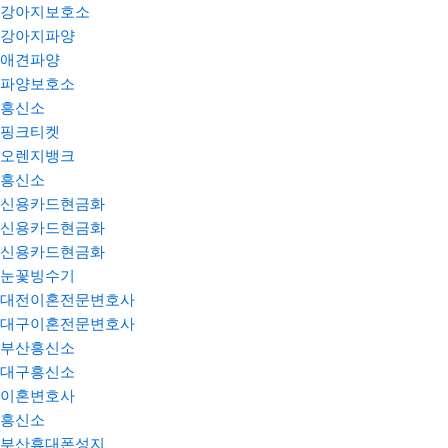
강아지보호소
강아지파양
애견파양
파양보호소
흥신소
핑크티켓
오렌지뱅크
흥신소
신용카드현금화
신용카드현금화
신용카드현금화
눈꽃빙수기
대전이혼전문변호사
대구이혼전문변호사
부산흥신소
대구흥신소
이혼변호사
흥신소
부산휴대폰성지