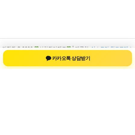
저작권 © 2026
신차장기렌트
| 제공처:
아스트라 워드프레스
테마
카카오톡 상담받기
신차장기렌트
신차장기렌트 진료 정보를 확인하는 공간
신차장기렌트 관련 진료 정보, 방문 전 확인할 수 있는 기준, 치과
선택 시 참고할 수 있는 내용을 sbstaffing4all.com 안에서 확인할
수 있도록 구성했습니다. 본 사이트의 내용은 일반 정보 제공을