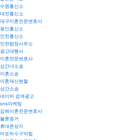
수원흥신소
대전흥신소
대구이혼전문변호사
용인흥신소
인천흥신소
인천탐정사무소
광고대행사
이혼전문변호사
상간녀소송
이혼소송
이혼재산분할
상간소송
네이버 검색광고
sns마케팅
김해이혼전문변호사
불륜증거
휴대폰성지
마포하수구막힘