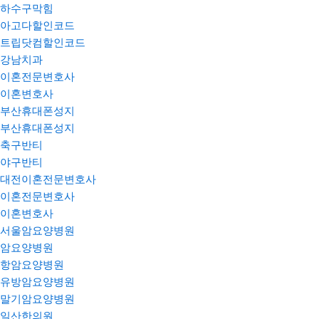
하수구막힘
아고다할인코드
트립닷컴할인코드
강남치과
이혼전문변호사
이혼변호사
부산휴대폰성지
부산휴대폰성지
축구반티
야구반티
대전이혼전문변호사
이혼전문변호사
이혼변호사
서울암요양병원
암요양병원
항암요양병원
유방암요양병원
말기암요양병원
일산한의원