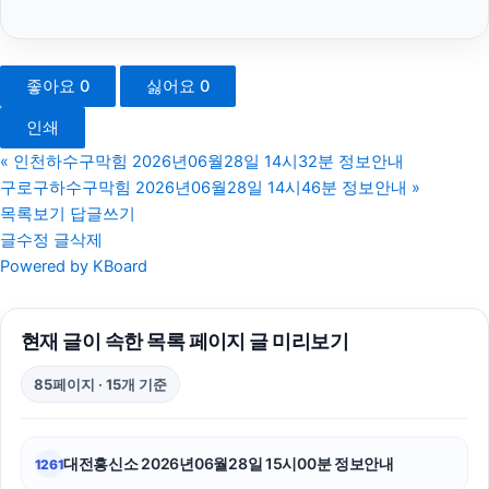
강남이혼전문변호사
법인 장기렌트
좋아요
0
싫어요
0
고양이보호소
인쇄
김해이혼전문변호사
«
인천하수구막힘 2026년06월28일 14시32분 정보안내
구로구하수구막힘 2026년06월28일 14시46분 정보안내
»
애견파양
목록보기
답글쓰기
글수정
글삭제
수원이혼변호사
Powered by KBoard
수원상간소송변호사
현재 글이 속한 목록 페이지 글 미리보기
휴대폰성지
85페이지 · 15개 기준
애견파양
고양이파양
대전흥신소 2026년06월28일 15시00분 정보안내
1261
신용카드현금화