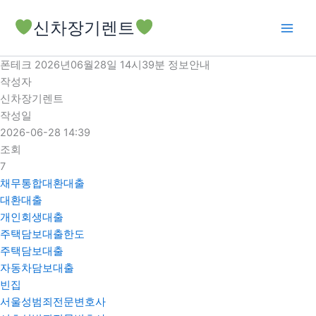
콘
신차장기렌트
텐
츠
로
폰테크 2026년06월28일 14시39분 정보안내
건
작성자
너
신차장기렌트
뛰
작성일
기
2026-06-28 14:39
조회
7
채무통합대환대출
대환대출
개인회생대출
주택담보대출한도
주택담보대출
자동차담보대출
빈집
서울성범죄전문변호사