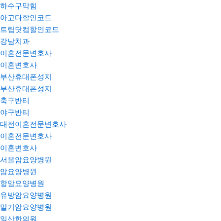
하수구막힘
아고다할인코드
트립닷컴할인코드
강남치과
이혼전문변호사
이혼변호사
부산휴대폰성지
부산휴대폰성지
축구반티
야구반티
대전이혼전문변호사
이혼전문변호사
이혼변호사
서울암요양병원
암요양병원
항암요양병원
유방암요양병원
말기암요양병원
일산한의원