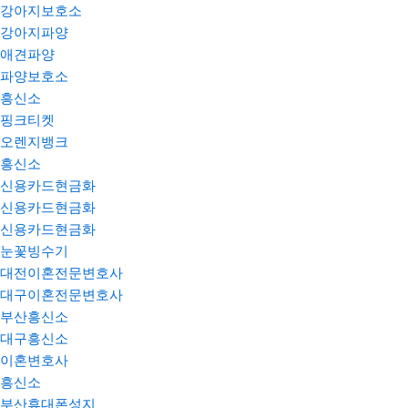
강아지보호소
강아지파양
애견파양
파양보호소
흥신소
핑크티켓
오렌지뱅크
흥신소
신용카드현금화
신용카드현금화
신용카드현금화
눈꽃빙수기
대전이혼전문변호사
대구이혼전문변호사
부산흥신소
대구흥신소
이혼변호사
흥신소
부산휴대폰성지