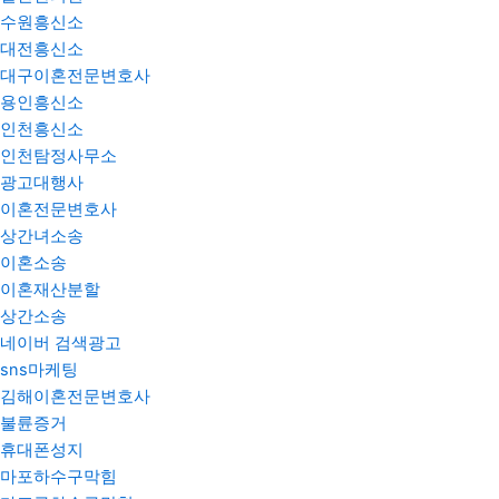
수원흥신소
대전흥신소
대구이혼전문변호사
용인흥신소
인천흥신소
인천탐정사무소
광고대행사
이혼전문변호사
상간녀소송
이혼소송
이혼재산분할
상간소송
네이버 검색광고
sns마케팅
김해이혼전문변호사
불륜증거
휴대폰성지
마포하수구막힘