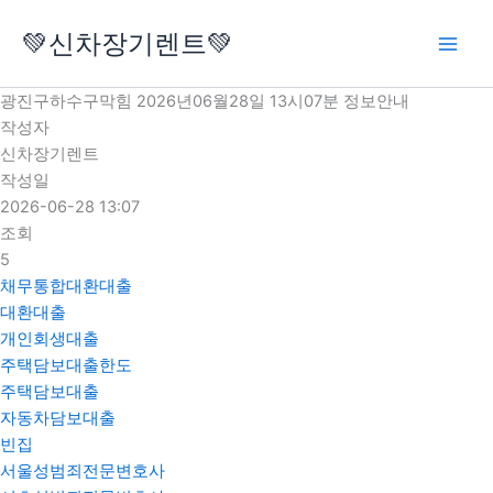
콘
💚신차장기렌트💚
텐
츠
로
광진구하수구막힘 2026년06월28일 13시07분 정보안내
건
작성자
너
신차장기렌트
뛰
작성일
기
2026-06-28 13:07
조회
5
채무통합대환대출
대환대출
개인회생대출
주택담보대출한도
주택담보대출
자동차담보대출
빈집
서울성범죄전문변호사