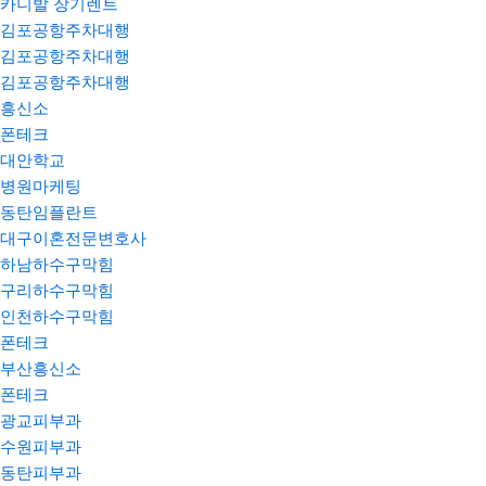
카니발 장기렌트
김포공항주차대행
김포공항주차대행
김포공항주차대행
흥신소
폰테크
대안학교
병원마케팅
동탄임플란트
대구이혼전문변호사
하남하수구막힘
구리하수구막힘
인천하수구막힘
폰테크
부산흥신소
폰테크
광교피부과
수원피부과
동탄피부과