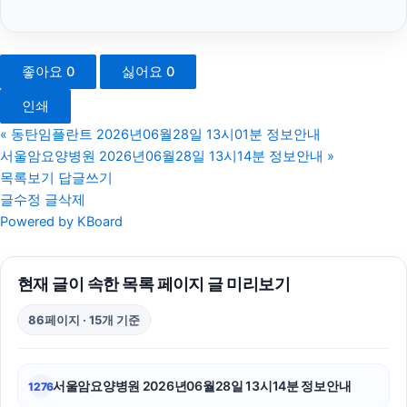
동탄피부과
폰테크
좋아요
0
싫어요
0
서초하수구막힘
인쇄
상간소송
«
동탄임플란트 2026년06월28일 13시01분 정보안내
서울암요양병원 2026년06월28일 13시14분 정보안내
»
신용카드현금화
목록보기
답글쓰기
글수정
글삭제
광고대행사
Powered by KBoard
수원이혼전문변호사
현재 글이 속한 목록 페이지 글 미리보기
의정부학교폭력변호사
86페이지 · 15개 기준
병원마케팅
서초이혼변호사
서울암요양병원 2026년06월28일 13시14분 정보안내
1276
서초이혼전문변호사