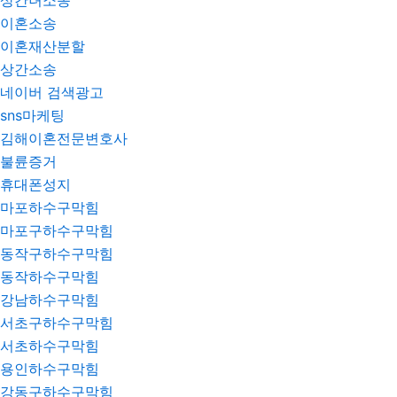
상간녀소송
이혼소송
이혼재산분할
상간소송
네이버 검색광고
sns마케팅
김해이혼전문변호사
불륜증거
휴대폰성지
마포하수구막힘
마포구하수구막힘
동작구하수구막힘
동작하수구막힘
강남하수구막힘
서초구하수구막힘
서초하수구막힘
용인하수구막힘
강동구하수구막힘