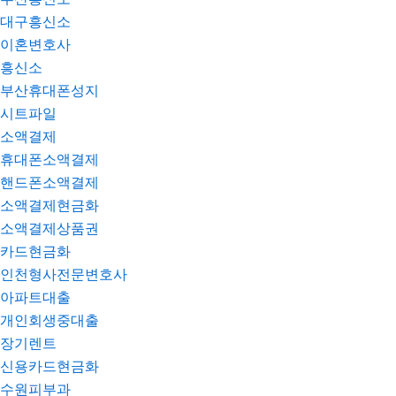
대구흥신소
이혼변호사
흥신소
부산휴대폰성지
시트파일
소액결제
휴대폰소액결제
핸드폰소액결제
소액결제현금화
소액결제상품권
카드현금화
인천형사전문변호사
아파트대출
개인회생중대출
장기렌트
신용카드현금화
수원피부과