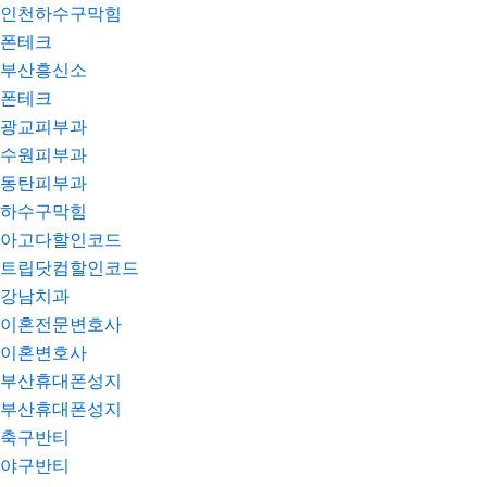
인천하수구막힘
폰테크
부산흥신소
폰테크
광교피부과
수원피부과
동탄피부과
하수구막힘
아고다할인코드
트립닷컴할인코드
강남치과
이혼전문변호사
이혼변호사
부산휴대폰성지
부산휴대폰성지
축구반티
야구반티