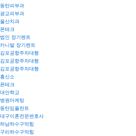
동탄피부과
광교피부과
울산치과
폰테크
법인 장기렌트
카니발 장기렌트
김포공항주차대행
김포공항주차대행
김포공항주차대행
흥신소
폰테크
대안학교
병원마케팅
동탄임플란트
대구이혼전문변호사
하남하수구막힘
구리하수구막힘