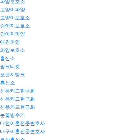
파양보호소
고양이파양
고양이보호소
강아지보호소
강아지파양
애견파양
파양보호소
흥신소
핑크티켓
오렌지뱅크
흥신소
신용카드현금화
신용카드현금화
신용카드현금화
눈꽃빙수기
대전이혼전문변호사
대구이혼전문변호사
부산흥신소