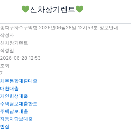
콘
신차장기렌트
텐
츠
로
송파구하수구막힘 2026년06월28일 12시53분 정보안내
건
작성자
너
신차장기렌트
뛰
작성일
기
2026-06-28 12:53
조회
7
채무통합대환대출
대환대출
개인회생대출
주택담보대출한도
주택담보대출
자동차담보대출
빈집