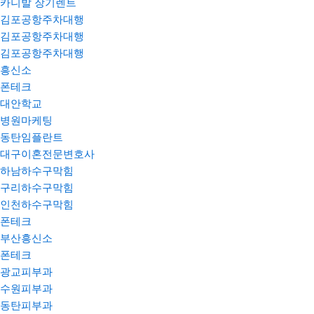
카니발 장기렌트
김포공항주차대행
김포공항주차대행
김포공항주차대행
흥신소
폰테크
대안학교
병원마케팅
동탄임플란트
대구이혼전문변호사
하남하수구막힘
구리하수구막힘
인천하수구막힘
폰테크
부산흥신소
폰테크
광교피부과
수원피부과
동탄피부과