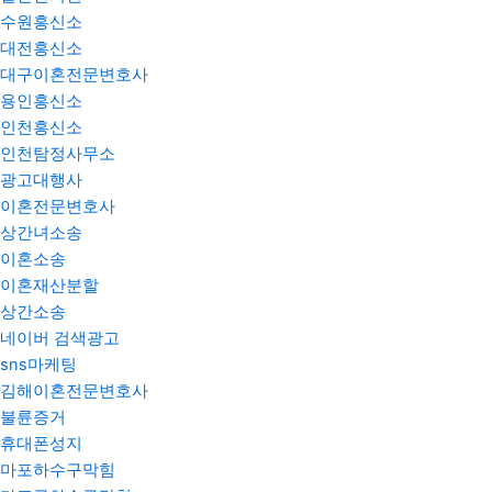
수원흥신소
대전흥신소
대구이혼전문변호사
용인흥신소
인천흥신소
인천탐정사무소
광고대행사
이혼전문변호사
상간녀소송
이혼소송
이혼재산분할
상간소송
네이버 검색광고
sns마케팅
김해이혼전문변호사
불륜증거
휴대폰성지
마포하수구막힘