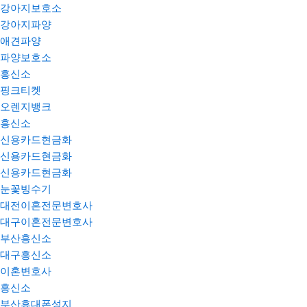
강아지보호소
강아지파양
애견파양
파양보호소
흥신소
핑크티켓
오렌지뱅크
흥신소
신용카드현금화
신용카드현금화
신용카드현금화
눈꽃빙수기
대전이혼전문변호사
대구이혼전문변호사
부산흥신소
대구흥신소
이혼변호사
흥신소
부산휴대폰성지