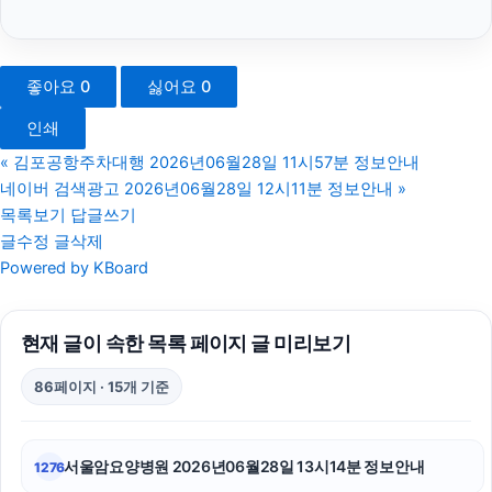
파양보호소
울산치과
좋아요
0
싫어요
0
흥신소
인쇄
강남치과
«
김포공항주차대행 2026년06월28일 11시57분 정보안내
네이버 검색광고 2026년06월28일 12시11분 정보안내
»
이혼전문변호사
목록보기
답글쓰기
글수정
글삭제
광교피부과
Powered by KBoard
부산휴대폰성지
현재 글이 속한 목록 페이지 글 미리보기
부산흥신소
86페이지 · 15개 기준
휴대폰성지
강아지보호소
서울암요양병원 2026년06월28일 13시14분 정보안내
1276
송파하수구막힘