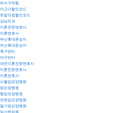
하수구막힘
아고다할인코드
트립닷컴할인코드
강남치과
이혼전문변호사
이혼변호사
부산휴대폰성지
부산휴대폰성지
축구반티
야구반티
대전이혼전문변호사
이혼전문변호사
이혼변호사
서울암요양병원
암요양병원
항암요양병원
유방암요양병원
말기암요양병원
일산한의원