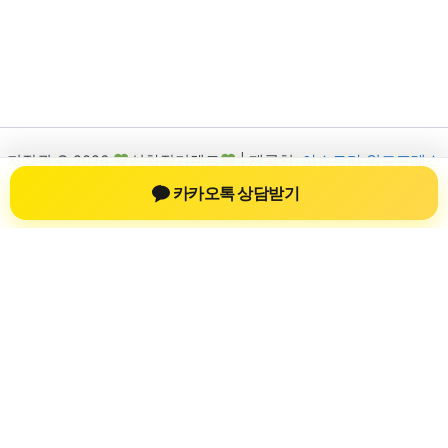
저작권 © 2026
신차장기렌트
| 제공처:
아스트라 워드프레스
테마
카카오톡 상담받기
신차장기렌트
신차장기렌트 진료 정보를 확인하는 공간
신차장기렌트 관련 진료 정보, 방문 전 확인할 수 있는 기준, 치과
선택 시 참고할 수 있는 내용을 sbstaffing4all.com 안에서 확인할
수 있도록 구성했습니다. 본 사이트의 내용은 일반 정보 제공을