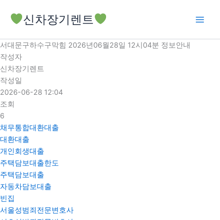
콘
신차장기렌트
텐
츠
로
서대문구하수구막힘 2026년06월28일 12시04분 정보안내
건
작성자
너
신차장기렌트
뛰
작성일
기
2026-06-28 12:04
조회
6
채무통합대환대출
대환대출
개인회생대출
주택담보대출한도
주택담보대출
자동차담보대출
빈집
서울성범죄전문변호사