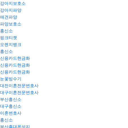
강아지보호소
강아지파양
애견파양
파양보호소
흥신소
핑크티켓
오렌지뱅크
흥신소
신용카드현금화
신용카드현금화
신용카드현금화
눈꽃빙수기
대전이혼전문변호사
대구이혼전문변호사
부산흥신소
대구흥신소
이혼변호사
흥신소
부산휴대폰성지