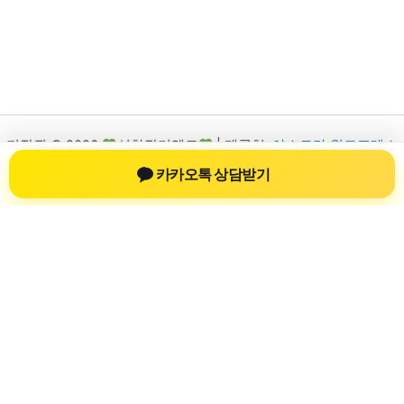
저작권 © 2026
신차장기렌트
| 제공처:
아스트라 워드프레스
테마
카카오톡 상담받기
신차장기렌트
신차장기렌트 진료 정보를 확인하는 공간
신차장기렌트 관련 진료 정보, 방문 전 확인할 수 있는 기준, 치과
선택 시 참고할 수 있는 내용을 sbstaffing4all.com 안에서 확인할
수 있도록 구성했습니다. 본 사이트의 내용은 일반 정보 제공을