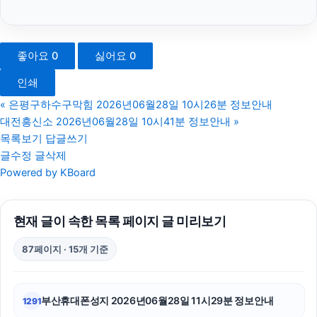
서초하수구막힘
위자료
좋아요
0
싫어요
0
노원하수구막힘
인쇄
신용카드현금화
«
은평구하수구막힘 2026년06월28일 10시26분 정보안내
대전흥신소 2026년06월28일 10시41분 정보안내
»
애견파양
목록보기
답글쓰기
글수정
글삭제
법인 장기렌트
Powered by KBoard
수원음주운전변호사
현재 글이 속한 목록 페이지 글 미리보기
강아지보호소
87페이지 · 15개 기준
말기암요양병원
협의이혼
부산휴대폰성지 2026년06월28일 11시29분 정보안내
1291
수원형사전문변호사