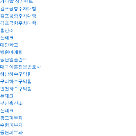
카니발 장기렌트
김포공항주차대행
김포공항주차대행
김포공항주차대행
흥신소
폰테크
대안학교
병원마케팅
동탄임플란트
대구이혼전문변호사
하남하수구막힘
구리하수구막힘
인천하수구막힘
폰테크
부산흥신소
폰테크
광교피부과
수원피부과
동탄피부과