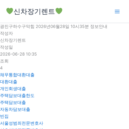
콘
신차장기렌트
텐
츠
로
광진구하수구막힘 2026년06월28일 10시35분 정보안내
건
작성자
너
신차장기렌트
뛰
작성일
기
2026-06-28 10:35
조회
4
채무통합대환대출
대환대출
개인회생대출
주택담보대출한도
주택담보대출
자동차담보대출
빈집
서울성범죄전문변호사