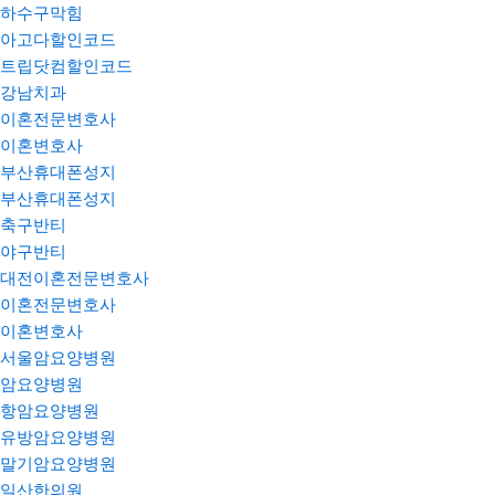
하수구막힘
아고다할인코드
트립닷컴할인코드
강남치과
이혼전문변호사
이혼변호사
부산휴대폰성지
부산휴대폰성지
축구반티
야구반티
대전이혼전문변호사
이혼전문변호사
이혼변호사
서울암요양병원
암요양병원
항암요양병원
유방암요양병원
말기암요양병원
일산한의원