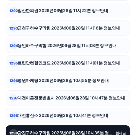
일산한의원 2026년06월28일 11시22분 정보안내
1292
도봉구하수구막힘
마포구하수구막힘
금천구하수구막힘 2026년06월28일 11시16분 정보안내
1293
이혼재산분할
용인하수구막힘 2026년06월28일 11시08분 정보안내
1294
수원변호사
트립닷컴할인코드 2026년06월28일 11시01분 정보안내
1295
서대문구하수구막힘
항암요양병원
병원마케팅 2026년06월28일 10시55분 정보안내
1296
용인형사변호사
대전이혼전문변호사 2026년06월28일 10시47분 정보안내
1297
트립닷컴할인코드
대전흥신소 2026년06월28일 10시41분 정보안내
1298
수원이혼변호사
동탄임플란트
광진구하수구막힘 2026년06월28일 10시35분 정보안내
1299
현재글