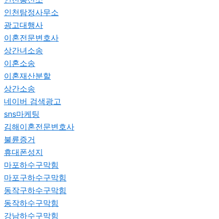
인천탐정사무소
광고대행사
이혼전문변호사
상간녀소송
이혼소송
이혼재산분할
상간소송
네이버 검색광고
sns마케팅
김해이혼전문변호사
불륜증거
휴대폰성지
마포하수구막힘
마포구하수구막힘
동작구하수구막힘
동작하수구막힘
강남하수구막힘