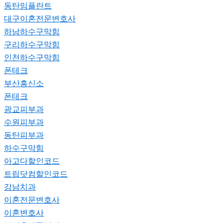
동탄임플란트
대구이혼전문변호사
하남하수구막힘
구리하수구막힘
인천하수구막힘
폰테크
부산흥신소
폰테크
광교피부과
수원피부과
동탄피부과
하수구막힘
아고다할인코드
트립닷컴할인코드
강남치과
이혼전문변호사
이혼변호사