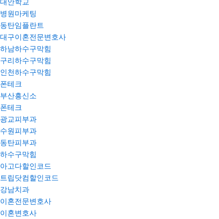
대안학교
병원마케팅
동탄임플란트
대구이혼전문변호사
하남하수구막힘
구리하수구막힘
인천하수구막힘
폰테크
부산흥신소
폰테크
광교피부과
수원피부과
동탄피부과
하수구막힘
아고다할인코드
트립닷컴할인코드
강남치과
이혼전문변호사
이혼변호사