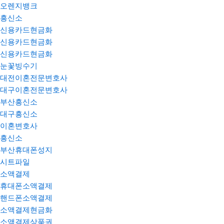
오렌지뱅크
흥신소
신용카드현금화
신용카드현금화
신용카드현금화
눈꽃빙수기
대전이혼전문변호사
대구이혼전문변호사
부산흥신소
대구흥신소
이혼변호사
흥신소
부산휴대폰성지
시트파일
소액결제
휴대폰소액결제
핸드폰소액결제
소액결제현금화
소액결제상품권