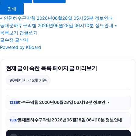
수원상간소송변호사
인쇄
조정이혼
«
인천하수구막힘 2026년06월28일 05시55분 정보안내
동대문하수구막힘 2026년06월28일 06시10분 정보안내
»
휴대폰소액결제
목록보기
답글쓰기
글수정
글삭제
강남상간녀소송변호사
Powered by KBoard
항암요양병원
현재 글이 속한 목록 페이지 글 미리보기
동작하수구막힘
90페이지 · 15개 기준
휴대폰성지
김포공항주차대행
하수구막힘 2026년06월28일 06시18분 정보안내
1336
이혼변호사
동대문하수구막힘 2026년06월28일 06시10분 정보안내
1337
수원법무법인
신용카드현금화