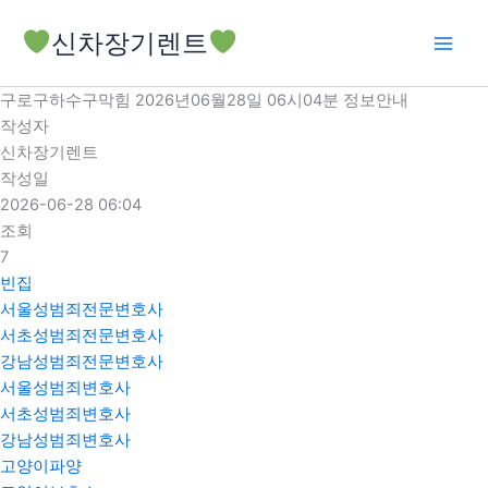
콘
신차장기렌트
텐
츠
로
구로구하수구막힘 2026년06월28일 06시04분 정보안내
건
작성자
너
신차장기렌트
뛰
작성일
기
2026-06-28 06:04
조회
7
빈집
서울성범죄전문변호사
서초성범죄전문변호사
강남성범죄전문변호사
서울성범죄변호사
서초성범죄변호사
강남성범죄변호사
고양이파양