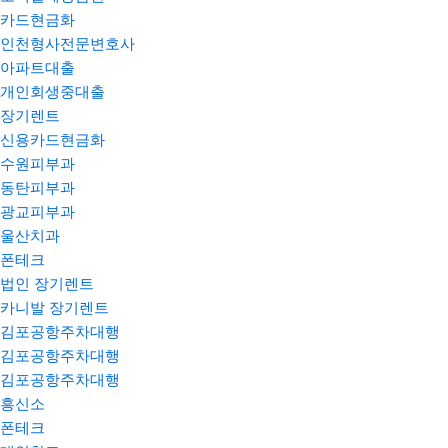
카드현금화
인천형사전문변호사
아파트대출
개인회생중대출
장기렌트
신용카드현금화
수원피부과
동탄피부과
광교피부과
울산치과
폰테크
법인 장기렌트
카니발 장기렌트
김포공항주차대행
김포공항주차대행
김포공항주차대행
흥신소
폰테크