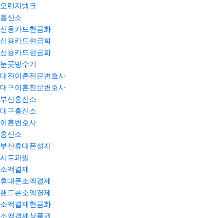
오렌지뱅크
흥신소
신용카드현금화
신용카드현금화
신용카드현금화
눈꽃빙수기
대전이혼전문변호사
대구이혼전문변호사
부산흥신소
대구흥신소
이혼변호사
흥신소
부산휴대폰성지
시트파일
소액결제
휴대폰소액결제
핸드폰소액결제
소액결제현금화
소액결제상품권