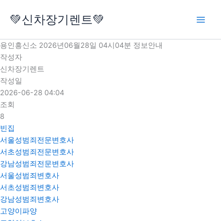
콘
💚신차장기렌트💚
텐
츠
로
용인흥신소 2026년06월28일 04시04분 정보안내
건
작성자
너
신차장기렌트
뛰
작성일
기
2026-06-28 04:04
조회
8
빈집
서울성범죄전문변호사
서초성범죄전문변호사
강남성범죄전문변호사
서울성범죄변호사
서초성범죄변호사
강남성범죄변호사
고양이파양