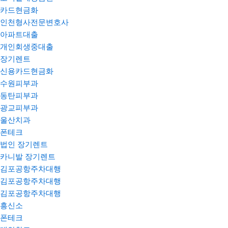
카드현금화
인천형사전문변호사
아파트대출
개인회생중대출
장기렌트
신용카드현금화
수원피부과
동탄피부과
광교피부과
울산치과
폰테크
법인 장기렌트
카니발 장기렌트
김포공항주차대행
김포공항주차대행
김포공항주차대행
흥신소
폰테크