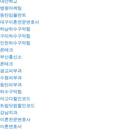
대안학교
병원마케팅
동탄임플란트
대구이혼전문변호사
하남하수구막힘
구리하수구막힘
인천하수구막힘
폰테크
부산흥신소
폰테크
광교피부과
수원피부과
동탄피부과
하수구막힘
아고다할인코드
트립닷컴할인코드
강남치과
이혼전문변호사
이혼변호사