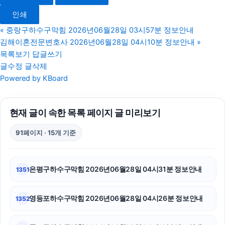
수원이혼변호사
인쇄
용인이혼전문변호사
«
중랑구하수구막힘 2026년06월28일 03시57분 정보안내
김해이혼전문변호사 2026년06월28일 04시10분 정보안내
»
동탄피부과
목록보기
답글쓰기
글수정
글삭제
김포공항주차대행
Powered by KBoard
고양이파양
현재 글이 속한 목록 페이지 글 미리보기
부산휴대폰성지
91페이지 · 15개 기준
축구반티
수원학교폭력변호사
은평구하수구막힘 2026년06월28일 04시31분 정보안내
1351
용인형사전문변호사
영등포하수구막힘 2026년06월28일 04시26분 정보안내
1352
신용카드현금화
말기암요양병원