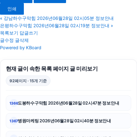
광진구하수구막힘
인쇄
수원피부과
«
강남하수구막힘 2026년06월28일 02시05분 정보안내
은평하수구막힘 2026년06월28일 02시19분 정보안내
»
눈꽃빙수기
목록보기
답글쓰기
글수정
글삭제
트립닷컴할인코드
Powered by KBoard
카드현금화
현재 글이 속한 목록 페이지 글 미리보기
소액결제상품권
92페이지 · 15개 기준
인천탐정사무소
강남치과
도봉하수구막힘 2026년06월28일 02시47분 정보안내
1366
상간남소송
병원마케팅 2026년06월28일 02시40분 정보안내
1367
폰테크
영등포하수구막힘