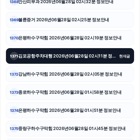
안산피부과 2026년06월28일 02시32분 정보안내
1368
수원법무법인
불륜증거 2026년06월28일 02시25분 정보안내
1369
은평구하수구막힘
은평하수구막힘 2026년06월28일 02시19분 정보안내
1370
울산이혼전문변호사
카니발 장기렌트
김포공항주차대행 2026년06월28일 02시11분 정보안내
1371
현재글
폰테크
강남하수구막힘 2026년06월28일 02시05분 정보안내
1372
흥신소
종로하수구막힘 2026년06월28일 01시58분 정보안내
1373
이혼재산분할
강아지보호소
은평하수구막힘 2026년06월28일 01시51분 정보안내
1374
의정부형사변호사
중랑구하수구막힘 2026년06월28일 01시45분 정보안내
1375