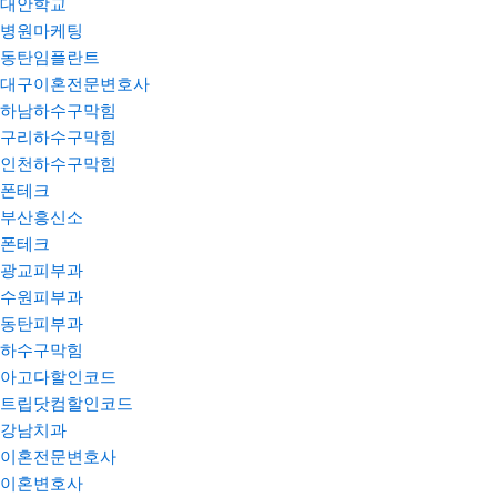
대안학교
병원마케팅
동탄임플란트
대구이혼전문변호사
하남하수구막힘
구리하수구막힘
인천하수구막힘
폰테크
부산흥신소
폰테크
광교피부과
수원피부과
동탄피부과
하수구막힘
아고다할인코드
트립닷컴할인코드
강남치과
이혼전문변호사
이혼변호사