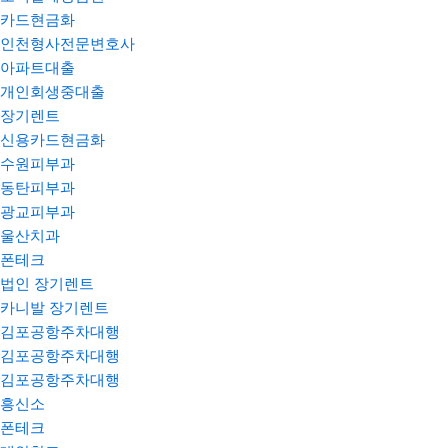
카드현금화
인천형사전문변호사
아파트대출
개인회생중대출
장기렌트
신용카드현금화
수원피부과
동탄피부과
광교피부과
울산치과
폰테크
법인 장기렌트
카니발 장기렌트
김포공항주차대행
김포공항주차대행
김포공항주차대행
흥신소
폰테크