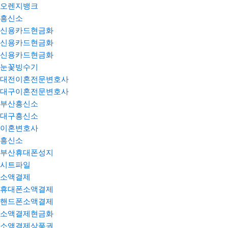
오렌지뱅크
흥신소
신용카드현금화
신용카드현금화
신용카드현금화
눈꽃빙수기
대전이혼전문변호사
대구이혼전문변호사
부산흥신소
대구흥신소
이혼변호사
흥신소
부산휴대폰성지
시트파일
소액결제
휴대폰소액결제
핸드폰소액결제
소액결제현금화
소액결제상품권