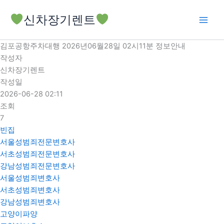
콘
신차장기렌트
텐
츠
로
김포공항주차대행 2026년06월28일 02시11분 정보안내
건
작성자
너
신차장기렌트
뛰
작성일
기
2026-06-28 02:11
조회
7
빈집
서울성범죄전문변호사
서초성범죄전문변호사
강남성범죄전문변호사
서울성범죄변호사
서초성범죄변호사
강남성범죄변호사
고양이파양