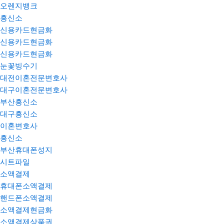
오렌지뱅크
흥신소
신용카드현금화
신용카드현금화
신용카드현금화
눈꽃빙수기
대전이혼전문변호사
대구이혼전문변호사
부산흥신소
대구흥신소
이혼변호사
흥신소
부산휴대폰성지
시트파일
소액결제
휴대폰소액결제
핸드폰소액결제
소액결제현금화
소액결제상품권