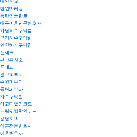
대안학교
병원마케팅
동탄임플란트
대구이혼전문변호사
하남하수구막힘
구리하수구막힘
인천하수구막힘
폰테크
부산흥신소
폰테크
광교피부과
수원피부과
동탄피부과
하수구막힘
아고다할인코드
트립닷컴할인코드
강남치과
이혼전문변호사
이혼변호사