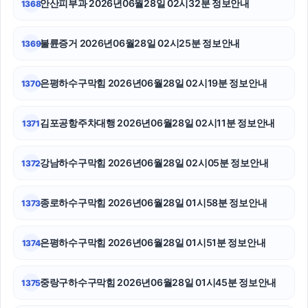
안산피부과 2026년06월28일 02시32분 정보안내
1368
수원변호사
불륜증거 2026년06월28일 02시25분 정보안내
1369
휴대폰성지
은평하수구막힘 2026년06월28일 02시19분 정보안내
1370
의정부학교폭력변호사
이혼재산분할
김포공항주차대행 2026년06월28일 02시11분 정보안내
1371
서대문하수구막힘
강남하수구막힘 2026년06월28일 02시05분 정보안내
1372
노원구하수구막힘
종로하수구막힘 2026년06월28일 01시58분 정보안내
1373
동탄피부과
대안학교
은평하수구막힘 2026년06월28일 01시51분 정보안내
1374
트립닷컴할인코드
중랑구하수구막힘 2026년06월28일 01시45분 정보안내
1375