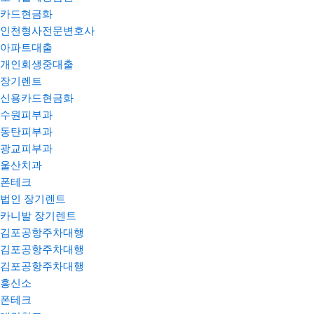
카드현금화
인천형사전문변호사
아파트대출
개인회생중대출
장기렌트
신용카드현금화
수원피부과
동탄피부과
광교피부과
울산치과
폰테크
법인 장기렌트
카니발 장기렌트
김포공항주차대행
김포공항주차대행
김포공항주차대행
흥신소
폰테크