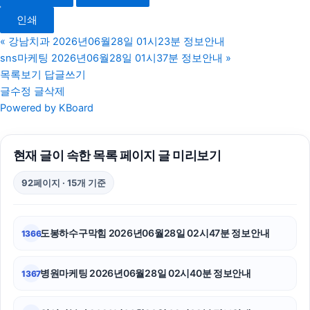
소액결제상품권
인쇄
의정부변호사
«
강남치과 2026년06월28일 01시23분 정보안내
sns마케팅 2026년06월28일 01시37분 정보안내
»
양천하수구막힘
목록보기
답글쓰기
글수정
글삭제
폰테크
Powered by KBoard
강남음주운전변호사
현재 글이 속한 목록 페이지 글 미리보기
용인형사전문변호사
92페이지 · 15개 기준
수원형사전문변호사
서울상간녀소송변호사
도봉하수구막힘 2026년06월28일 02시47분 정보안내
1366
휴대폰소액결제
병원마케팅 2026년06월28일 02시40분 정보안내
1367
중랑구하수구막힘
수원형사전문변호사