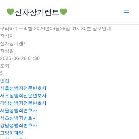
콘
신차장기렌트
텐
츠
로
구리하수구막힘 2026년06월28일 01시30분 정보안내
건
작성자
너
신차장기렌트
뛰
작성일
기
2026-06-28 01:30
조회
5
빈집
서울성범죄전문변호사
서초성범죄전문변호사
강남성범죄전문변호사
서울성범죄변호사
서초성범죄변호사
강남성범죄변호사
고양이파양