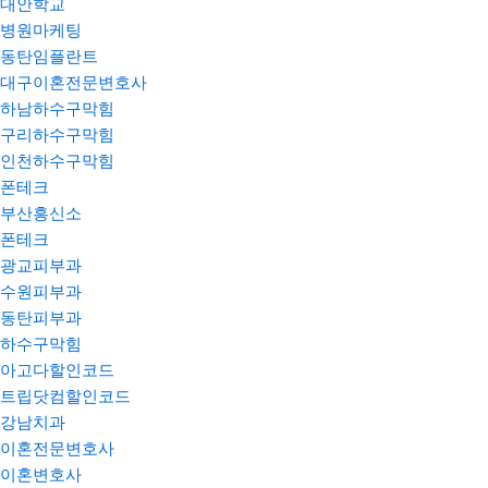
대안학교
병원마케팅
동탄임플란트
대구이혼전문변호사
하남하수구막힘
구리하수구막힘
인천하수구막힘
폰테크
부산흥신소
폰테크
광교피부과
수원피부과
동탄피부과
하수구막힘
아고다할인코드
트립닷컴할인코드
강남치과
이혼전문변호사
이혼변호사