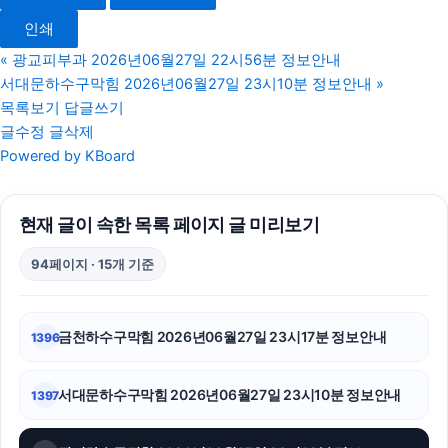
서울상간녀소송변호사
인쇄
인천하수구막힘
«
광교피부과 2026년06월27일 22시56분 정보안내
서대문하수구막힘 2026년06월27일 23시10분 정보안내
»
도봉구하수구막힘
목록보기
답글쓰기
글수정
글삭제
하남하수구막힘
Powered by KBoard
서초하수구막힘
현재 글이 속한 목록 페이지 글 미리보기
수원이혼전문변호사
94페이지 · 15개 기준
아고다할인코드
울산치과
금천하수구막힘 2026년06월27일 23시17분 정보안내
1396
강동하수구막힘
서대문하수구막힘 2026년06월27일 23시10분 정보안내
1397
강아지보호소
의정부학교폭력변호사