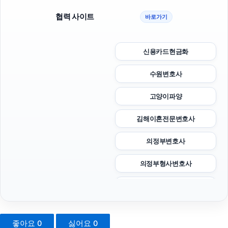
협력 사이트
바로가기
신용카드현금화
수원변호사
고양이파양
김해이혼전문변호사
의정부변호사
의정부형사변호사
휴대폰성지
광교피부과
좋아요
0
싫어요
0