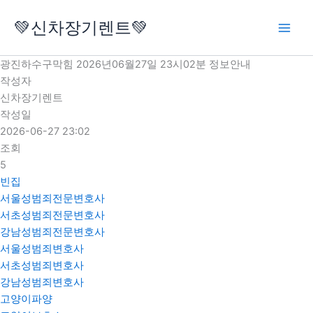
콘
💚신차장기렌트💚
텐
츠
로
광진하수구막힘 2026년06월27일 23시02분 정보안내
건
작성자
너
신차장기렌트
뛰
작성일
기
2026-06-27 23:02
조회
5
빈집
서울성범죄전문변호사
서초성범죄전문변호사
강남성범죄전문변호사
서울성범죄변호사
서초성범죄변호사
강남성범죄변호사
고양이파양