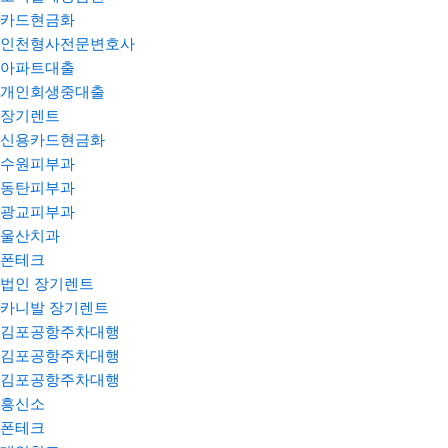
카드현금화
인천형사전문변호사
아파트대출
개인회생중대출
장기렌트
신용카드현금화
수원피부과
동탄피부과
광교피부과
울산치과
폰테크
법인 장기렌트
카니발 장기렌트
김포공항주차대행
김포공항주차대행
김포공항주차대행
흥신소
폰테크