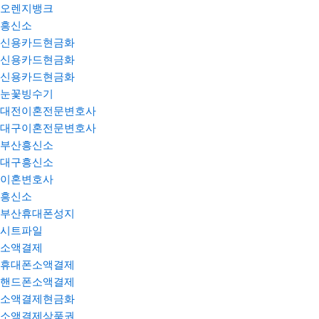
오렌지뱅크
흥신소
신용카드현금화
신용카드현금화
신용카드현금화
눈꽃빙수기
대전이혼전문변호사
대구이혼전문변호사
부산흥신소
대구흥신소
이혼변호사
흥신소
부산휴대폰성지
시트파일
소액결제
휴대폰소액결제
핸드폰소액결제
소액결제현금화
소액결제상품권