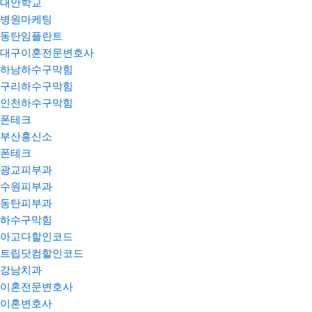
대안학교
병원마케팅
동탄임플란트
대구이혼전문변호사
하남하수구막힘
구리하수구막힘
인천하수구막힘
폰테크
부산흥신소
폰테크
광교피부과
수원피부과
동탄피부과
하수구막힘
아고다할인코드
트립닷컴할인코드
강남치과
이혼전문변호사
이혼변호사