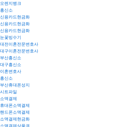
오렌지뱅크
흥신소
신용카드현금화
신용카드현금화
신용카드현금화
눈꽃빙수기
대전이혼전문변호사
대구이혼전문변호사
부산흥신소
대구흥신소
이혼변호사
흥신소
부산휴대폰성지
시트파일
소액결제
휴대폰소액결제
핸드폰소액결제
소액결제현금화
소액결제상품권