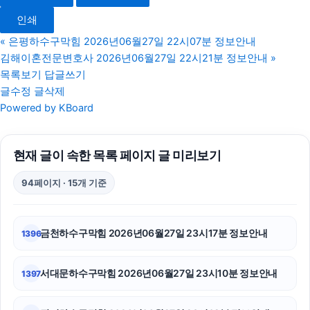
수원음주운전변호사
인쇄
평택이혼전문변호사
«
은평하수구막힘 2026년06월27일 22시07분 정보안내
김해이혼전문변호사 2026년06월27일 22시21분 정보안내
»
의정부변호사
목록보기
답글쓰기
글수정
글삭제
서울이혼변호사
Powered by KBoard
상간녀위자료
현재 글이 속한 목록 페이지 글 미리보기
마포구하수구막힘
94페이지 · 15개 기준
서울상간녀소송변호사
대전이혼전문변호사
금천하수구막힘 2026년06월27일 23시17분 정보안내
1396
수원이혼전문변호사
서대문하수구막힘 2026년06월27일 23시10분 정보안내
1397
이혼전문변호사
트립닷컴할인코드