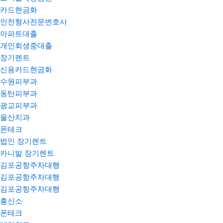
카드현금화
인천형사전문변호사
아파트대출
개인회생중대출
장기렌트
신용카드현금화
수원피부과
동탄피부과
광교피부과
울산치과
폰테크
법인 장기렌트
카니발 장기렌트
김포공항주차대행
김포공항주차대행
김포공항주차대행
흥신소
폰테크