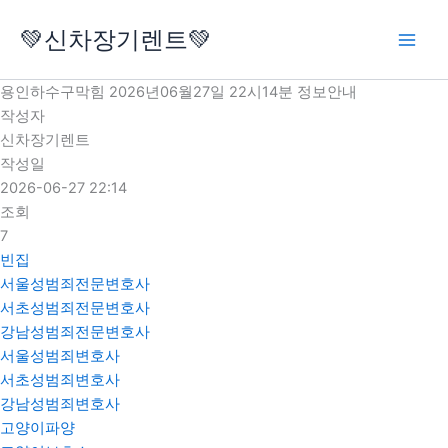
콘
💚신차장기렌트💚
텐
츠
로
용인하수구막힘 2026년06월27일 22시14분 정보안내
건
작성자
너
신차장기렌트
뛰
작성일
기
2026-06-27 22:14
조회
7
빈집
서울성범죄전문변호사
서초성범죄전문변호사
강남성범죄전문변호사
서울성범죄변호사
서초성범죄변호사
강남성범죄변호사
고양이파양