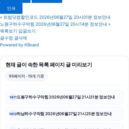
강아지보호소
인쇄
대구이혼전문변호사
«
트립닷컴할인코드 2026년06월27일 20시01분 정보안내
노원구하수구막힘 2026년06월27일 20시14분 정보안내
»
수원법무법인
목록보기
답글쓰기
글수정
글삭제
서초이혼전문변호사
Powered by KBoard
상간남소송
현재 글이 속한 목록 페이지 글 미리보기
강아지파양
95페이지 · 15개 기준
용인이혼전문변호사
이혼소송
도봉구하수구막힘 2026년06월27일 21시31분 정보안내
1411
카니발 장기렌트
하남하수구막힘 2026년06월27일 21시25분 정보안내
1412
파양보호소
대구이혼전문변호사