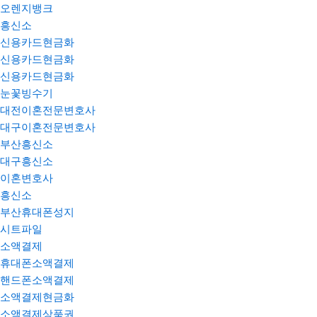
오렌지뱅크
흥신소
신용카드현금화
신용카드현금화
신용카드현금화
눈꽃빙수기
대전이혼전문변호사
대구이혼전문변호사
부산흥신소
대구흥신소
이혼변호사
흥신소
부산휴대폰성지
시트파일
소액결제
휴대폰소액결제
핸드폰소액결제
소액결제현금화
소액결제상품권