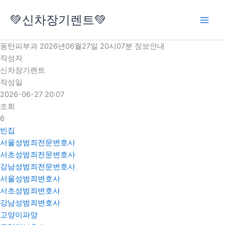
콘
💚신차장기렌트💚
텐
츠
로
동탄피부과 2026년06월27일 20시07분 정보안내
건
작성자
너
신차장기렌트
뛰
작성일
기
2026-06-27 20:07
조회
6
빈집
서울성범죄전문변호사
서초성범죄전문변호사
강남성범죄전문변호사
서울성범죄변호사
서초성범죄변호사
강남성범죄변호사
고양이파양