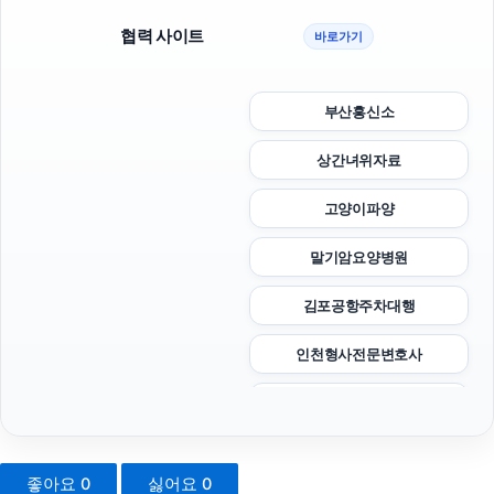
협력 사이트
바로가기
부산흥신소
상간녀위자료
고양이파양
말기암요양병원
김포공항주차대행
인천형사전문변호사
중랑구하수구막힘
애견파양
좋아요
0
싫어요
0