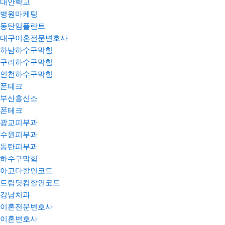
대안학교
병원마케팅
동탄임플란트
대구이혼전문변호사
하남하수구막힘
구리하수구막힘
인천하수구막힘
폰테크
부산흥신소
폰테크
광교피부과
수원피부과
동탄피부과
하수구막힘
아고다할인코드
트립닷컴할인코드
강남치과
이혼전문변호사
이혼변호사