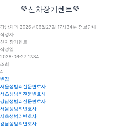
콘
💚신차장기렌트💚
텐
츠
로
강남치과 2026년06월27일 17시34분 정보안내
건
작성자
너
신차장기렌트
뛰
작성일
기
2026-06-27 17:34
조회
4
빈집
서울성범죄전문변호사
서초성범죄전문변호사
강남성범죄전문변호사
서울성범죄변호사
서초성범죄변호사
강남성범죄변호사