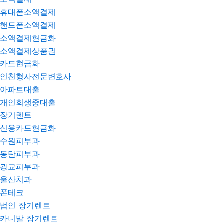
휴대폰소액결제
핸드폰소액결제
소액결제현금화
소액결제상품권
카드현금화
인천형사전문변호사
아파트대출
개인회생중대출
장기렌트
신용카드현금화
수원피부과
동탄피부과
광교피부과
울산치과
폰테크
법인 장기렌트
카니발 장기렌트