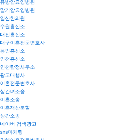
유방암요양병원
말기암요양병원
일산한의원
수원흥신소
대전흥신소
대구이혼전문변호사
용인흥신소
인천흥신소
인천탐정사무소
광고대행사
이혼전문변호사
상간녀소송
이혼소송
이혼재산분할
상간소송
네이버 검색광고
sns마케팅