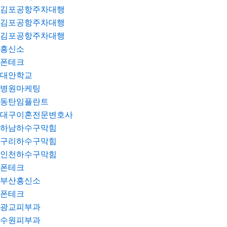
김포공항주차대행
김포공항주차대행
김포공항주차대행
흥신소
폰테크
대안학교
병원마케팅
동탄임플란트
대구이혼전문변호사
하남하수구막힘
구리하수구막힘
인천하수구막힘
폰테크
부산흥신소
폰테크
광교피부과
수원피부과