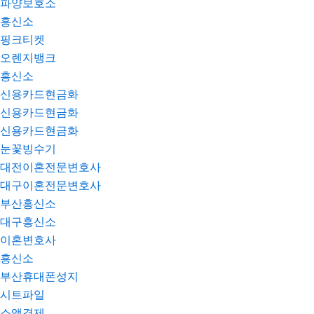
파양보호소
흥신소
핑크티켓
오렌지뱅크
흥신소
신용카드현금화
신용카드현금화
신용카드현금화
눈꽃빙수기
대전이혼전문변호사
대구이혼전문변호사
부산흥신소
대구흥신소
이혼변호사
흥신소
부산휴대폰성지
시트파일
소액결제