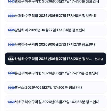
광진구하수구막힘 2026년06월27일 17시50분 정보안내
1443
서울암요양병원
노원하수구막힘 2026년06월27일 17시40분 정보안내
1444
서대문하수구막힘
강남치과 2026년06월27일 17시34분 정보안내
1445
부산휴대폰성지
의정부형사변호사
은평하수구막힘 2026년06월27일 17시27분 정보안내
1446
트립닷컴할인코드
하남하수구막힘 2026년06월27일 17시20분 정보안내
1447
현재글
파양보호소
용산구하수구막힘 2026년06월27일 17시12분 정보안내
1448
용인이혼전문변호사
수원법무법인
흥신소 2026년06월27일 17시06분 정보안내
1449
용인음주운전변호사
서초구하수구막힘 2026년06월27일 16시58분 정보안내
1450