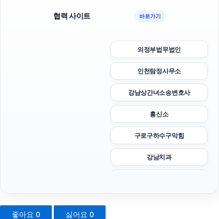
협력 사이트
바로가기
의정부법무법인
인천탐정사무소
강남상간녀소송변호사
흥신소
구로구하수구막힘
강남치과
은평하수구막힘
고양이파양
좋아요
0
싫어요
0