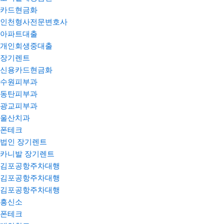
카드현금화
인천형사전문변호사
아파트대출
개인회생중대출
장기렌트
신용카드현금화
수원피부과
동탄피부과
광교피부과
울산치과
폰테크
법인 장기렌트
카니발 장기렌트
김포공항주차대행
김포공항주차대행
김포공항주차대행
흥신소
폰테크