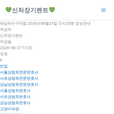
콘
신차장기렌트
텐
츠
로
하남하수구막힘 2026년06월27일 17시20분 정보안내
건
작성자
너
신차장기렌트
뛰
작성일
기
2026-06-27 17:20
조회
6
빈집
서울성범죄전문변호사
서초성범죄전문변호사
강남성범죄전문변호사
서울성범죄변호사
서초성범죄변호사
강남성범죄변호사
고양이파양