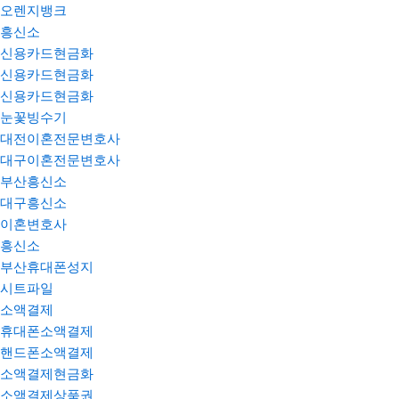
오렌지뱅크
흥신소
신용카드현금화
신용카드현금화
신용카드현금화
눈꽃빙수기
대전이혼전문변호사
대구이혼전문변호사
부산흥신소
대구흥신소
이혼변호사
흥신소
부산휴대폰성지
시트파일
소액결제
휴대폰소액결제
핸드폰소액결제
소액결제현금화
소액결제상품권