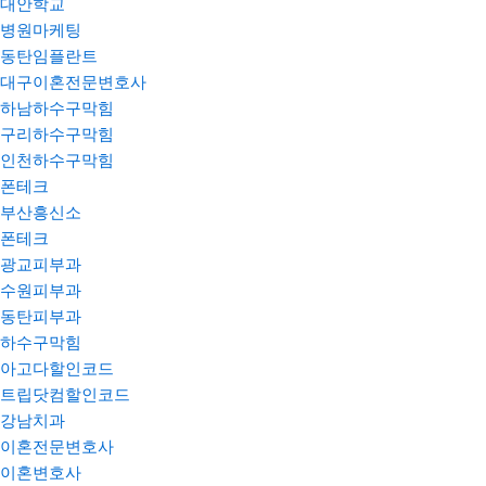
대안학교
병원마케팅
동탄임플란트
대구이혼전문변호사
하남하수구막힘
구리하수구막힘
인천하수구막힘
폰테크
부산흥신소
폰테크
광교피부과
수원피부과
동탄피부과
하수구막힘
아고다할인코드
트립닷컴할인코드
강남치과
이혼전문변호사
이혼변호사