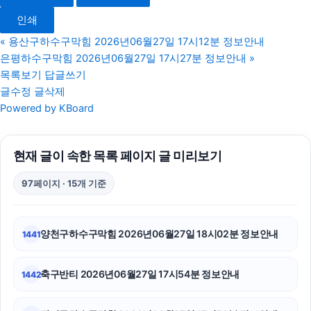
서울이혼변호사
인쇄
종로하수구막힘
«
용산구하수구막힘 2026년06월27일 17시12분 정보안내
은평하수구막힘 2026년06월27일 17시27분 정보안내
»
도봉하수구막힘
목록보기
답글쓰기
글수정
글삭제
조정이혼
Powered by KBoard
서초이혼변호사
현재 글이 속한 목록 페이지 글 미리보기
휴대폰소액결제
97페이지 · 15개 기준
일산한의원
의정부형사변호사
양천구하수구막힘 2026년06월27일 18시02분 정보안내
1441
수원흥신소
축구반티 2026년06월27일 17시54분 정보안내
1442
유방암요양병원
동작구하수구막힘