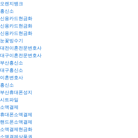
오렌지뱅크
흥신소
신용카드현금화
신용카드현금화
신용카드현금화
눈꽃빙수기
대전이혼전문변호사
대구이혼전문변호사
부산흥신소
대구흥신소
이혼변호사
흥신소
부산휴대폰성지
시트파일
소액결제
휴대폰소액결제
핸드폰소액결제
소액결제현금화
소액결제상품권