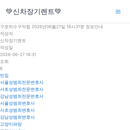
콘
💚신차장기렌트💚
텐
츠
로
구로하수구막힘 2026년06월27일 16시31분 정보안내
건
작성자
너
신차장기렌트
뛰
작성일
기
2026-06-27 16:31
조회
6
빈집
서울성범죄전문변호사
서초성범죄전문변호사
강남성범죄전문변호사
서울성범죄변호사
서초성범죄변호사
강남성범죄변호사
고양이파양