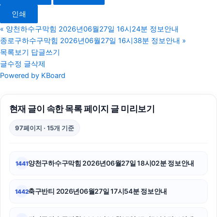
대전이혼전문변호사
인쇄
대구이혼전문변호사
«
양천하수구막힘 2026년06월27일 16시24분 정보안내
종로구하수구막힘 2026년06월27일 16시38분 정보안내
»
남양주이혼전문변호사
목록보기
답글쓰기
글수정
글삭제
의정부이혼변호사
Powered by KBoard
용인이혼변호사
현재 글이 속한 목록 페이지 글 미리보기
동탄임플란트
97페이지 · 15개 기준
수원형사전문변호사
인천형사전문변호사
양천구하수구막힘 2026년06월27일 18시02분 정보안내
1441
강남하수구막힘
축구반티 2026년06월27일 17시54분 정보안내
1442
이혼변호사
부산흥신소