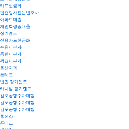
카드현금화
인천형사전문변호사
아파트대출
개인회생중대출
장기렌트
신용카드현금화
수원피부과
동탄피부과
광교피부과
울산치과
폰테크
법인 장기렌트
카니발 장기렌트
김포공항주차대행
김포공항주차대행
김포공항주차대행
흥신소
폰테크