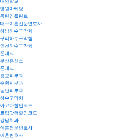
대안학교
병원마케팅
동탄임플란트
대구이혼전문변호사
하남하수구막힘
구리하수구막힘
인천하수구막힘
폰테크
부산흥신소
폰테크
광교피부과
수원피부과
동탄피부과
하수구막힘
아고다할인코드
트립닷컴할인코드
강남치과
이혼전문변호사
이혼변호사