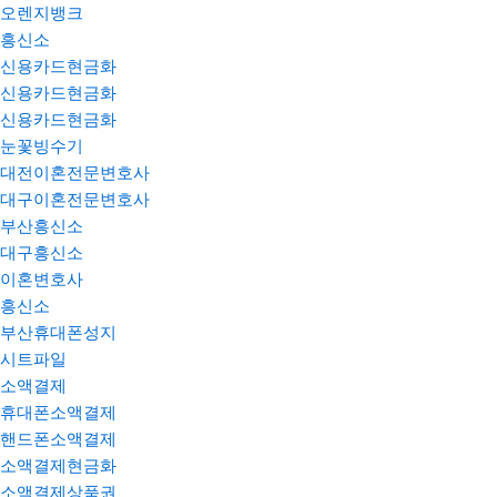
오렌지뱅크
흥신소
신용카드현금화
신용카드현금화
신용카드현금화
눈꽃빙수기
대전이혼전문변호사
대구이혼전문변호사
부산흥신소
대구흥신소
이혼변호사
흥신소
부산휴대폰성지
시트파일
소액결제
휴대폰소액결제
핸드폰소액결제
소액결제현금화
소액결제상품권