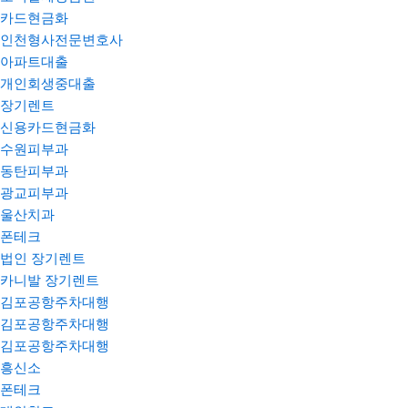
카드현금화
인천형사전문변호사
아파트대출
개인회생중대출
장기렌트
신용카드현금화
수원피부과
동탄피부과
광교피부과
울산치과
폰테크
법인 장기렌트
카니발 장기렌트
김포공항주차대행
김포공항주차대행
김포공항주차대행
흥신소
폰테크