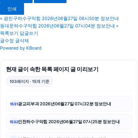
용인상간소송변호사
인쇄
김포공항주차대행
«
광진구하수구막힘 2026년06월27일 06시50분 정보안내
동대문하수구막힘 2026년06월27일 07시04분 정보안내
»
부산휴대폰성지
목록보기
답글쓰기
글수정
글삭제
송파하수구막힘
Powered by KBoard
울산이혼전문변호사
현재 글이 속한 목록 페이지 글 미리보기
인천흥신소
103페이지 · 15개 기준
수원형사전문변호사
서초이혼전문변호사
광교피부과 2026년06월27일 07시32분 정보안내
1531
상간녀위자료
인천하수구막힘 2026년06월27일 07시25분 정보안내
1532
항암요양병원
강동하수구막힘