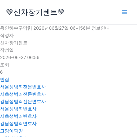
콘
💚신차장기렌트💚
텐
츠
로
용인하수구막힘 2026년06월27일 06시56분 정보안내
건
작성자
너
신차장기렌트
뛰
작성일
기
2026-06-27 06:56
조회
6
빈집
서울성범죄전문변호사
서초성범죄전문변호사
강남성범죄전문변호사
서울성범죄변호사
서초성범죄변호사
강남성범죄변호사
고양이파양