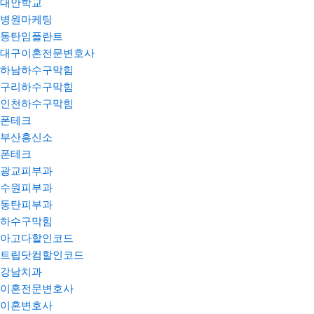
대안학교
병원마케팅
동탄임플란트
대구이혼전문변호사
하남하수구막힘
구리하수구막힘
인천하수구막힘
폰테크
부산흥신소
폰테크
광교피부과
수원피부과
동탄피부과
하수구막힘
아고다할인코드
트립닷컴할인코드
강남치과
이혼전문변호사
이혼변호사