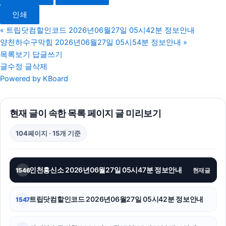
장기렌트
인쇄
서초구하수구막힘
«
트립닷컴할인코드 2026년06월27일 05시42분 정보안내
양천하수구막힘 2026년06월27일 05시54분 정보안내
»
서초음주운전변호사
목록보기
답글쓰기
글수정
글삭제
용인형사전문변호사
Powered by KBoard
동대문하수구막힘
현재 글이 속한 목록 페이지 글 미리보기
강아지보호소
104페이지 · 15개 기준
이혼소송
카드현금화
인천흥신소 2026년06월27일 05시47분 정보안내
1546
현재글
고양이보호소
트립닷컴할인코드 2026년06월27일 05시42분 정보안내
1547
용인학교폭력변호사
은평하수구막힘