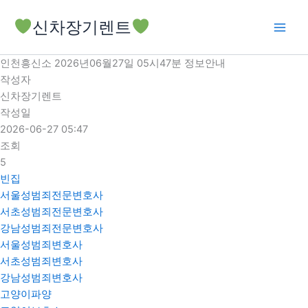
콘
신차장기렌트
텐
츠
로
인천흥신소 2026년06월27일 05시47분 정보안내
건
작성자
너
신차장기렌트
뛰
작성일
기
2026-06-27 05:47
조회
5
빈집
서울성범죄전문변호사
서초성범죄전문변호사
강남성범죄전문변호사
서울성범죄변호사
서초성범죄변호사
강남성범죄변호사
고양이파양