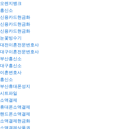
오렌지뱅크
흥신소
신용카드현금화
신용카드현금화
신용카드현금화
눈꽃빙수기
대전이혼전문변호사
대구이혼전문변호사
부산흥신소
대구흥신소
이혼변호사
흥신소
부산휴대폰성지
시트파일
소액결제
휴대폰소액결제
핸드폰소액결제
소액결제현금화
소액결제상품권