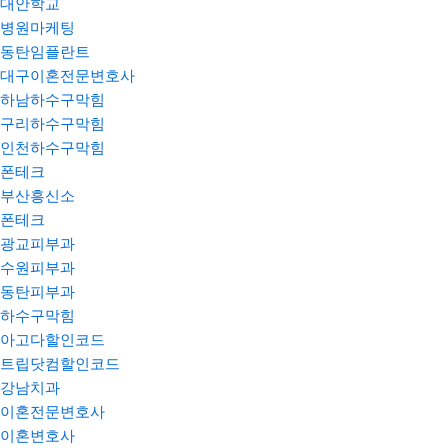
대안학교
병원마케팅
동탄임플란트
대구이혼전문변호사
하남하수구막힘
구리하수구막힘
인천하수구막힘
폰테크
부산흥신소
폰테크
광교피부과
수원피부과
동탄피부과
하수구막힘
아고다할인코드
트립닷컴할인코드
강남치과
이혼전문변호사
이혼변호사