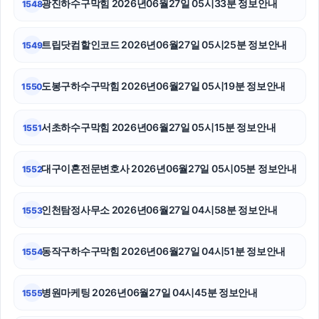
광진하수구막힘 2026년06월27일 05시33분 정보안내
1548
영등포구하수구막힘
트립닷컴할인코드 2026년06월27일 05시25분 정보안내
1549
수원학교폭력변호사
도봉구하수구막힘 2026년06월27일 05시19분 정보안내
1550
말기암요양병원
수원이혼변호사
서초하수구막힘 2026년06월27일 05시15분 정보안내
1551
폰테크
대구이혼전문변호사 2026년06월27일 05시05분 정보안내
1552
흥신소
인천탐정사무소 2026년06월27일 04시58분 정보안내
1553
소액결제현금화
대구이혼전문변호사
동작구하수구막힘 2026년06월27일 04시51분 정보안내
1554
용인이혼전문변호사
병원마케팅 2026년06월27일 04시45분 정보안내
1555