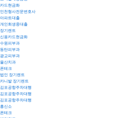
카드현금화
인천형사전문변호사
아파트대출
개인회생중대출
장기렌트
신용카드현금화
수원피부과
동탄피부과
광교피부과
울산치과
폰테크
법인 장기렌트
카니발 장기렌트
김포공항주차대행
김포공항주차대행
김포공항주차대행
흥신소
폰테크