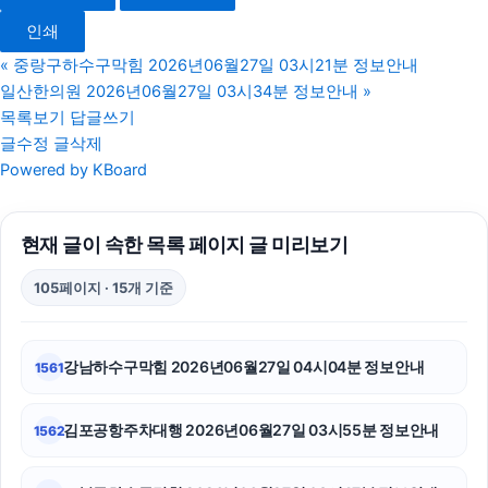
마포하수구막힘
인쇄
대구이혼전문변호사
«
중랑구하수구막힘 2026년06월27일 03시21분 정보안내
일산한의원 2026년06월27일 03시34분 정보안내
»
광진하수구막힘
목록보기
답글쓰기
글수정
글삭제
강아지파양
Powered by KBoard
서초구하수구막힘
현재 글이 속한 목록 페이지 글 미리보기
서초이혼전문변호사
105페이지 · 15개 기준
동대문구하수구막힘
대전이혼전문변호사
강남하수구막힘 2026년06월27일 04시04분 정보안내
1561
노원구하수구막힘
김포공항주차대행 2026년06월27일 03시55분 정보안내
1562
송파하수구막힘
수원이혼변호사