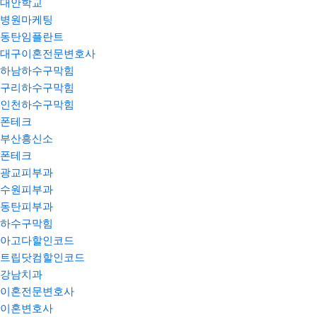
대안학교
병원마케팅
동탄임플란트
대구이혼전문변호사
하남하수구막힘
구리하수구막힘
인천하수구막힘
폰테크
부산흥신소
폰테크
광교피부과
수원피부과
동탄피부과
하수구막힘
아고다할인코드
트립닷컴할인코드
강남치과
이혼전문변호사
이혼변호사