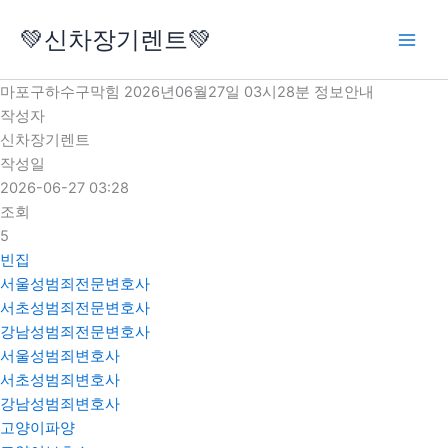
콘
💚신차장기렌트💚
텐
츠
로
마포구하수구막힘 2026년06월27일 03시28분 정보안내
건
작성자
너
신차장기렌트
뛰
작성일
기
2026-06-27 03:28
조회
5
빈집
서울성범죄전문변호사
서초성범죄전문변호사
강남성범죄전문변호사
서울성범죄변호사
서초성범죄변호사
강남성범죄변호사
고양이파양