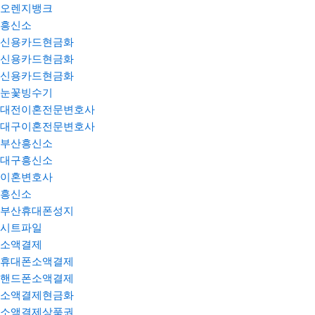
오렌지뱅크
흥신소
신용카드현금화
신용카드현금화
신용카드현금화
눈꽃빙수기
대전이혼전문변호사
대구이혼전문변호사
부산흥신소
대구흥신소
이혼변호사
흥신소
부산휴대폰성지
시트파일
소액결제
휴대폰소액결제
핸드폰소액결제
소액결제현금화
소액결제상품권