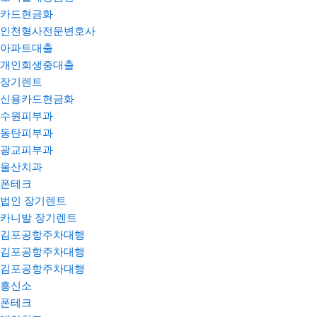
카드현금화
인천형사전문변호사
아파트대출
개인회생중대출
장기렌트
신용카드현금화
수원피부과
동탄피부과
광교피부과
울산치과
폰테크
법인 장기렌트
카니발 장기렌트
김포공항주차대행
김포공항주차대행
김포공항주차대행
흥신소
폰테크