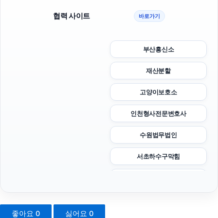
협력 사이트
바로가기
부산흥신소
재산분할
고양이보호소
인천형사전문변호사
수원법무법인
서초하수구막힘
파양보호소
핸드폰소액결제
좋아요
0
싫어요
0