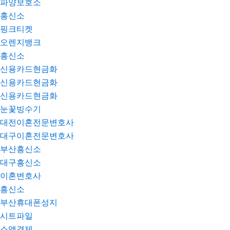
파양보호소
흥신소
핑크티켓
오렌지뱅크
흥신소
신용카드현금화
신용카드현금화
신용카드현금화
눈꽃빙수기
대전이혼전문변호사
대구이혼전문변호사
부산흥신소
대구흥신소
이혼변호사
흥신소
부산휴대폰성지
시트파일
소액결제