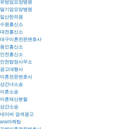
유방암요양병원
말기암요양병원
일산한의원
수원흥신소
대전흥신소
대구이혼전문변호사
용인흥신소
인천흥신소
인천탐정사무소
광고대행사
이혼전문변호사
상간녀소송
이혼소송
이혼재산분할
상간소송
네이버 검색광고
sns마케팅