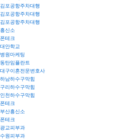
김포공항주차대행
김포공항주차대행
김포공항주차대행
흥신소
폰테크
대안학교
병원마케팅
동탄임플란트
대구이혼전문변호사
하남하수구막힘
구리하수구막힘
인천하수구막힘
폰테크
부산흥신소
폰테크
광교피부과
수원피부과