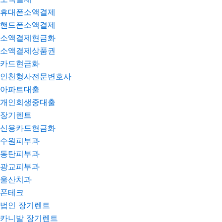
휴대폰소액결제
핸드폰소액결제
소액결제현금화
소액결제상품권
카드현금화
인천형사전문변호사
아파트대출
개인회생중대출
장기렌트
신용카드현금화
수원피부과
동탄피부과
광교피부과
울산치과
폰테크
법인 장기렌트
카니발 장기렌트