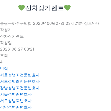
콘
신차장기렌트
텐
츠
로
중랑구하수구막힘 2026년06월27일 03시21분 정보안내
건
작성자
너
신차장기렌트
뛰
작성일
기
2026-06-27 03:21
조회
4
빈집
서울성범죄전문변호사
서초성범죄전문변호사
강남성범죄전문변호사
서울성범죄변호사
서초성범죄변호사
강남성범죄변호사