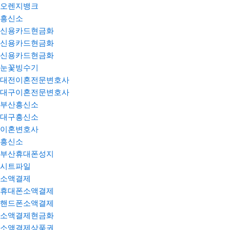
오렌지뱅크
흥신소
신용카드현금화
신용카드현금화
신용카드현금화
눈꽃빙수기
대전이혼전문변호사
대구이혼전문변호사
부산흥신소
대구흥신소
이혼변호사
흥신소
부산휴대폰성지
시트파일
소액결제
휴대폰소액결제
핸드폰소액결제
소액결제현금화
소액결제상품권