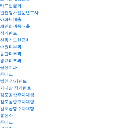
카드현금화
인천형사전문변호사
아파트대출
개인회생중대출
장기렌트
신용카드현금화
수원피부과
동탄피부과
광교피부과
울산치과
폰테크
법인 장기렌트
카니발 장기렌트
김포공항주차대행
김포공항주차대행
김포공항주차대행
흥신소
폰테크