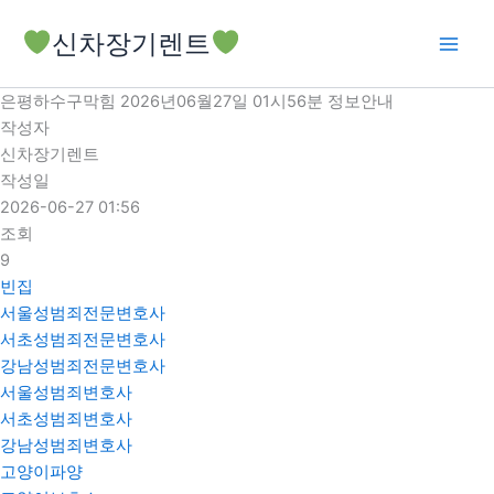
콘
신차장기렌트
텐
츠
로
은평하수구막힘 2026년06월27일 01시56분 정보안내
건
작성자
너
신차장기렌트
뛰
작성일
기
2026-06-27 01:56
조회
9
빈집
서울성범죄전문변호사
서초성범죄전문변호사
강남성범죄전문변호사
서울성범죄변호사
서초성범죄변호사
강남성범죄변호사
고양이파양