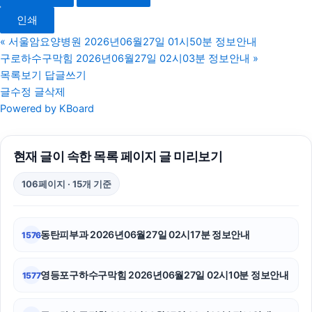
일산한의원
인쇄
수원이혼전문변호사
«
서울암요양병원 2026년06월27일 01시50분 정보안내
구로하수구막힘 2026년06월27일 02시03분 정보안내
»
의정부학교폭력변호사
목록보기
답글쓰기
글수정
글삭제
용인형사변호사
Powered by KBoard
용인이혼변호사
현재 글이 속한 목록 페이지 글 미리보기
협의이혼
106페이지 · 15개 기준
서초구하수구막힘
구로하수구막힘
동탄피부과 2026년06월27일 02시17분 정보안내
1576
조정이혼
영등포구하수구막힘 2026년06월27일 02시10분 정보안내
1577
강남이혼전문변호사
서대문하수구막힘