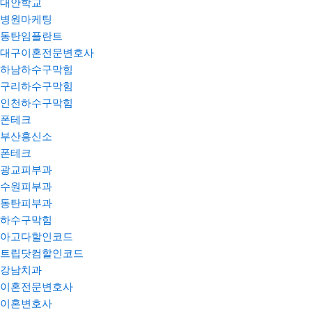
대안학교
병원마케팅
동탄임플란트
대구이혼전문변호사
하남하수구막힘
구리하수구막힘
인천하수구막힘
폰테크
부산흥신소
폰테크
광교피부과
수원피부과
동탄피부과
하수구막힘
아고다할인코드
트립닷컴할인코드
강남치과
이혼전문변호사
이혼변호사