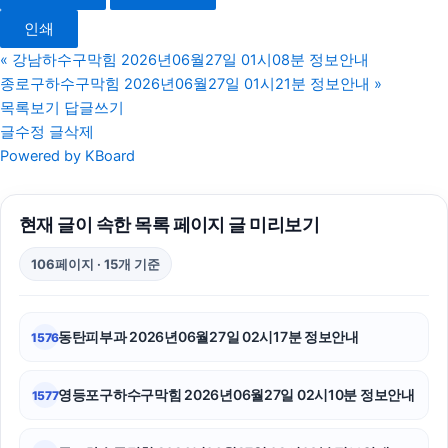
수원음주운전변호사
인쇄
인천흥신소
«
강남하수구막힘 2026년06월27일 01시08분 정보안내
종로구하수구막힘 2026년06월27일 01시21분 정보안내
»
부산휴대폰성지
목록보기
답글쓰기
글수정
글삭제
용인형사전문변호사
Powered by KBoard
네이버 검색광고
현재 글이 속한 목록 페이지 글 미리보기
구로하수구막힘
106페이지 · 15개 기준
노원구하수구막힘
평택이혼전문변호사
동탄피부과 2026년06월27일 02시17분 정보안내
1576
동대문구하수구막힘
영등포구하수구막힘 2026년06월27일 02시10분 정보안내
1577
김해이혼전문변호사
동탄피부과