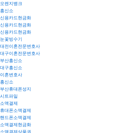
오렌지뱅크
흥신소
신용카드현금화
신용카드현금화
신용카드현금화
눈꽃빙수기
대전이혼전문변호사
대구이혼전문변호사
부산흥신소
대구흥신소
이혼변호사
흥신소
부산휴대폰성지
시트파일
소액결제
휴대폰소액결제
핸드폰소액결제
소액결제현금화
소액결제상품권