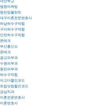
대안학교
병원마케팅
동탄임플란트
대구이혼전문변호사
하남하수구막힘
구리하수구막힘
인천하수구막힘
폰테크
부산흥신소
폰테크
광교피부과
수원피부과
동탄피부과
하수구막힘
아고다할인코드
트립닷컴할인코드
강남치과
이혼전문변호사
이혼변호사