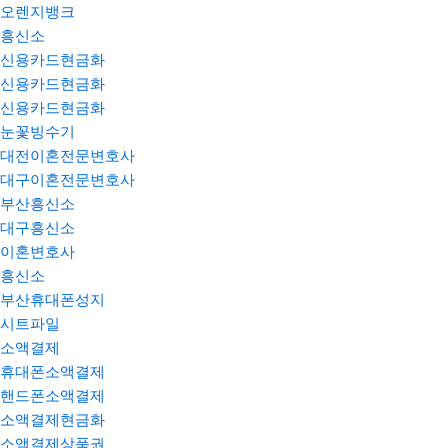
오렌지뱅크
흥신소
신용카드현금화
신용카드현금화
신용카드현금화
눈꽃빙수기
대전이혼전문변호사
대구이혼전문변호사
부산흥신소
대구흥신소
이혼변호사
흥신소
부산휴대폰성지
시트파일
소액결제
휴대폰소액결제
핸드폰소액결제
소액결제현금화
소액결제상품권