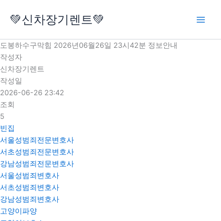
콘
💚신차장기렌트💚
텐
츠
로
도봉하수구막힘 2026년06월26일 23시42분 정보안내
건
작성자
너
신차장기렌트
뛰
작성일
기
2026-06-26 23:42
조회
5
빈집
서울성범죄전문변호사
서초성범죄전문변호사
강남성범죄전문변호사
서울성범죄변호사
서초성범죄변호사
강남성범죄변호사
고양이파양