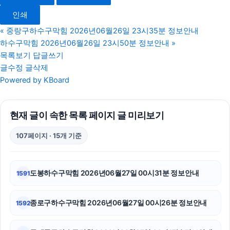
sns마케팅
인쇄
이혼상담
«
중랑구하수구막힘 2026년06월26일 23시35분 정보안내
하수구막힘 2026년06월26일 23시50분 정보안내
»
수원이혼전문변호사
목록보기
답글쓰기
글수정
글삭제
동작하수구막힘
Powered by KBoard
양천구하수구막힘
현재 글이 속한 목록 페이지 글 미리보기
흥신소
107페이지 · 15개 기준
종로하수구막힘
신용카드현금화
도봉하수구막힘 2026년06월27일 00시31분 정보안내
1591
대전이혼전문변호사
종로구하수구막힘 2026년06월27일 00시26분 정보안내
1592
용인학교폭력변호사
서대문구하수구막힘