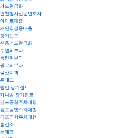
카드현금화
인천형사전문변호사
아파트대출
개인회생중대출
장기렌트
신용카드현금화
수원피부과
동탄피부과
광교피부과
울산치과
폰테크
법인 장기렌트
카니발 장기렌트
김포공항주차대행
김포공항주차대행
김포공항주차대행
흥신소
폰테크