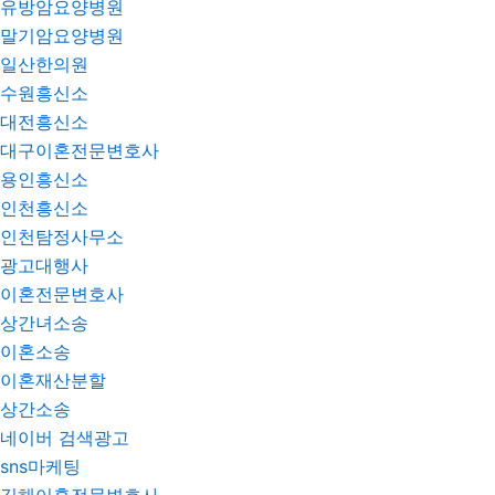
유방암요양병원
말기암요양병원
일산한의원
수원흥신소
대전흥신소
대구이혼전문변호사
용인흥신소
인천흥신소
인천탐정사무소
광고대행사
이혼전문변호사
상간녀소송
이혼소송
이혼재산분할
상간소송
네이버 검색광고
sns마케팅