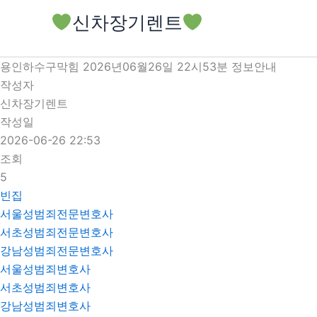
콘
신차장기렌트
텐
츠
로
용인하수구막힘 2026년06월26일 22시53분 정보안내
건
작성자
너
신차장기렌트
뛰
작성일
기
2026-06-26 22:53
조회
5
빈집
서울성범죄전문변호사
서초성범죄전문변호사
강남성범죄전문변호사
서울성범죄변호사
서초성범죄변호사
강남성범죄변호사