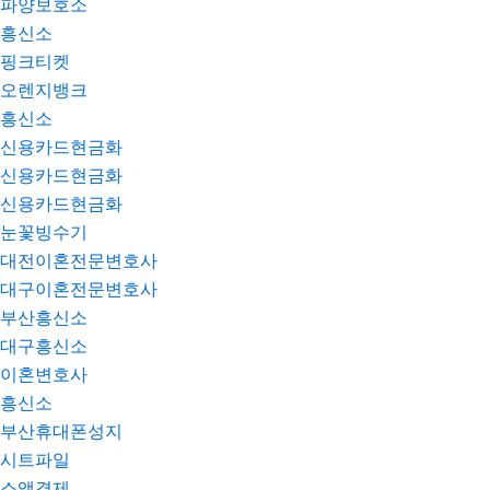
파양보호소
흥신소
핑크티켓
오렌지뱅크
흥신소
신용카드현금화
신용카드현금화
신용카드현금화
눈꽃빙수기
대전이혼전문변호사
대구이혼전문변호사
부산흥신소
대구흥신소
이혼변호사
흥신소
부산휴대폰성지
시트파일
소액결제