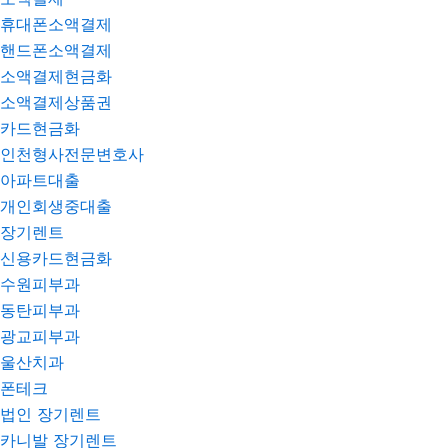
휴대폰소액결제
핸드폰소액결제
소액결제현금화
소액결제상품권
카드현금화
인천형사전문변호사
아파트대출
개인회생중대출
장기렌트
신용카드현금화
수원피부과
동탄피부과
광교피부과
울산치과
폰테크
법인 장기렌트
카니발 장기렌트