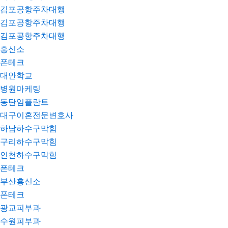
김포공항주차대행
김포공항주차대행
김포공항주차대행
흥신소
폰테크
대안학교
병원마케팅
동탄임플란트
대구이혼전문변호사
하남하수구막힘
구리하수구막힘
인천하수구막힘
폰테크
부산흥신소
폰테크
광교피부과
수원피부과