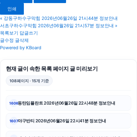
용인형사전문변호사
인쇄
대전이혼전문변호사
«
강동구하수구막힘 2026년06월26일 21시44분 정보안내
서초구하수구막힘 2026년06월26일 21시57분 정보안내
»
수원형사변호사
목록보기
답글쓰기
글수정
글삭제
용인변호사
Powered by KBoard
파양보호소
현재 글이 속한 목록 페이지 글 미리보기
송파하수구막힘
108페이지 · 15개 기준
용인하수구막힘
조정이혼
동탄임플란트 2026년06월26일 22시48분 정보안내
1606
서울이혼전문변호사
야구반티 2026년06월26일 22시41분 정보안내
1607
애견파양
용인상간소송변호사