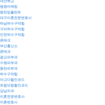
대안학교
병원마케팅
동탄임플란트
대구이혼전문변호사
하남하수구막힘
구리하수구막힘
인천하수구막힘
폰테크
부산흥신소
폰테크
광교피부과
수원피부과
동탄피부과
하수구막힘
아고다할인코드
트립닷컴할인코드
강남치과
이혼전문변호사
이혼변호사