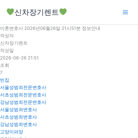
콘
신차장기렌트
텐
츠
로
이혼변호사 2026년06월26일 21시51분 정보안내
건
작성자
너
신차장기렌트
뛰
작성일
기
2026-06-26 21:51
조회
7
빈집
서울성범죄전문변호사
서초성범죄전문변호사
강남성범죄전문변호사
서울성범죄변호사
서초성범죄변호사
강남성범죄변호사
고양이파양