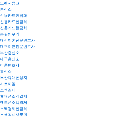
오렌지뱅크
흥신소
신용카드현금화
신용카드현금화
신용카드현금화
눈꽃빙수기
대전이혼전문변호사
대구이혼전문변호사
부산흥신소
대구흥신소
이혼변호사
흥신소
부산휴대폰성지
시트파일
소액결제
휴대폰소액결제
핸드폰소액결제
소액결제현금화
소액결제상품권