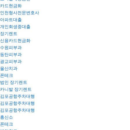
카드현금화
인천형사전문변호사
아파트대출
개인회생중대출
장기렌트
신용카드현금화
수원피부과
동탄피부과
광교피부과
울산치과
폰테크
법인 장기렌트
카니발 장기렌트
김포공항주차대행
김포공항주차대행
김포공항주차대행
흥신소
폰테크