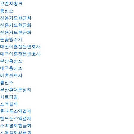
오렌지뱅크
흥신소
신용카드현금화
신용카드현금화
신용카드현금화
눈꽃빙수기
대전이혼전문변호사
대구이혼전문변호사
부산흥신소
대구흥신소
이혼변호사
흥신소
부산휴대폰성지
시트파일
소액결제
휴대폰소액결제
핸드폰소액결제
소액결제현금화
소액결제상품권