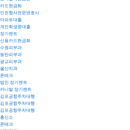
카드현금화
인천형사전문변호사
아파트대출
개인회생중대출
장기렌트
신용카드현금화
수원피부과
동탄피부과
광교피부과
울산치과
폰테크
법인 장기렌트
카니발 장기렌트
김포공항주차대행
김포공항주차대행
김포공항주차대행
흥신소
폰테크