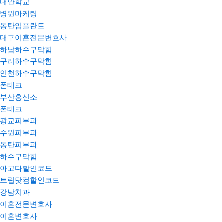
대안학교
병원마케팅
동탄임플란트
대구이혼전문변호사
하남하수구막힘
구리하수구막힘
인천하수구막힘
폰테크
부산흥신소
폰테크
광교피부과
수원피부과
동탄피부과
하수구막힘
아고다할인코드
트립닷컴할인코드
강남치과
이혼전문변호사
이혼변호사