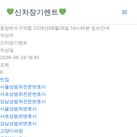
콘
신차장기렌트
텐
츠
로
중랑하수구막힘 2026년06월26일 19시45분 정보안내
건
작성자
너
신차장기렌트
뛰
작성일
기
2026-06-26 19:45
조회
6
빈집
서울성범죄전문변호사
서초성범죄전문변호사
강남성범죄전문변호사
서울성범죄변호사
서초성범죄변호사
강남성범죄변호사
고양이파양