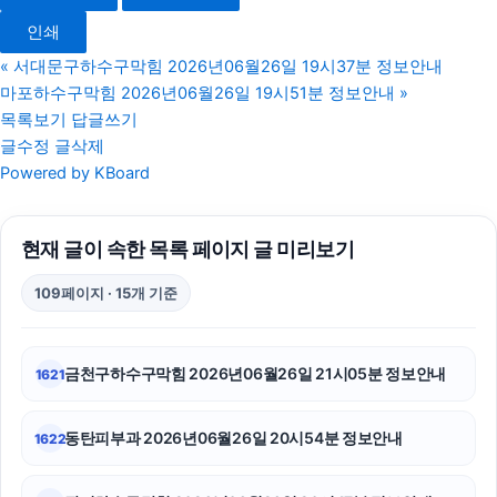
파양보호소
인쇄
의정부학교폭력변호사
«
서대문구하수구막힘 2026년06월26일 19시37분 정보안내
마포하수구막힘 2026년06월26일 19시51분 정보안내
»
광고대행사
목록보기
답글쓰기
글수정
글삭제
안산피부과
Powered by KBoard
수원이혼변호사
현재 글이 속한 목록 페이지 글 미리보기
용인학교폭력변호사
109페이지 · 15개 기준
광진하수구막힘
울산이혼전문변호사
금천구하수구막힘 2026년06월26일 21시05분 정보안내
1621
은평구하수구막힘
동탄피부과 2026년06월26일 20시54분 정보안내
1622
대전이혼전문변호사
수원이혼변호사