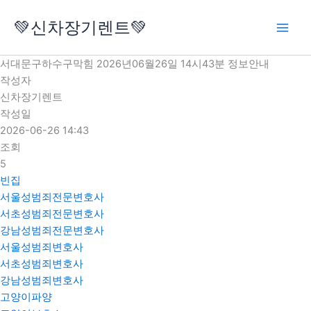
콘
💚신차장기렌트💚
텐
츠
로
서대문구하수구막힘 2026년06월26일 14시43분 정보안내
건
작성자
너
신차장기렌트
뛰
작성일
기
2026-06-26 14:43
조회
5
빈집
서울성범죄전문변호사
서초성범죄전문변호사
강남성범죄전문변호사
서울성범죄변호사
서초성범죄변호사
강남성범죄변호사
고양이파양