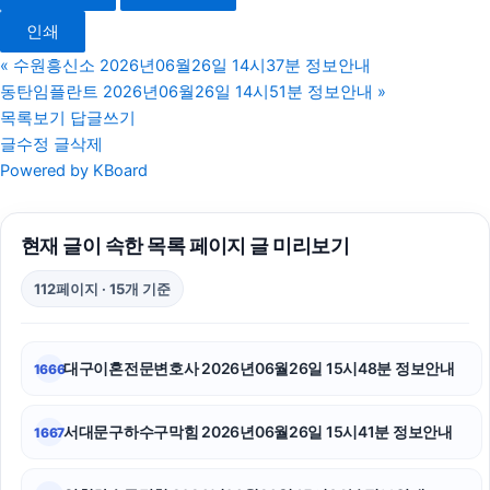
폰테크
인쇄
파양보호소
«
수원흥신소 2026년06월26일 14시37분 정보안내
동탄임플란트 2026년06월26일 14시51분 정보안내
»
수원이혼전문변호사
목록보기
답글쓰기
글수정
글삭제
이혼전문변호사
Powered by KBoard
수원성범죄변호사
현재 글이 속한 목록 페이지 글 미리보기
고양이파양
112페이지 · 15개 기준
서대문구하수구막힘
의정부변호사
대구이혼전문변호사 2026년06월26일 15시48분 정보안내
1666
광교피부과
서대문구하수구막힘 2026년06월26일 15시41분 정보안내
1667
대구이혼전문변호사
소액결제상품권