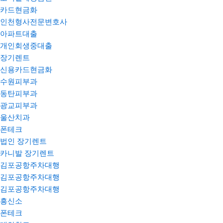
카드현금화
인천형사전문변호사
아파트대출
개인회생중대출
장기렌트
신용카드현금화
수원피부과
동탄피부과
광교피부과
울산치과
폰테크
법인 장기렌트
카니발 장기렌트
김포공항주차대행
김포공항주차대행
김포공항주차대행
흥신소
폰테크