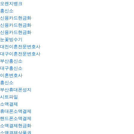
오렌지뱅크
흥신소
신용카드현금화
신용카드현금화
신용카드현금화
눈꽃빙수기
대전이혼전문변호사
대구이혼전문변호사
부산흥신소
대구흥신소
이혼변호사
흥신소
부산휴대폰성지
시트파일
소액결제
휴대폰소액결제
핸드폰소액결제
소액결제현금화
소액결제상품권