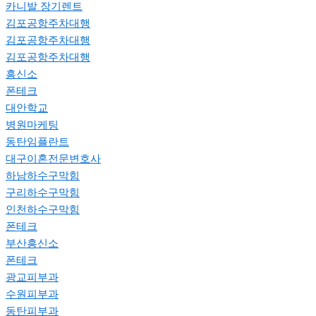
카니발 장기렌트
김포공항주차대행
김포공항주차대행
김포공항주차대행
흥신소
폰테크
대안학교
병원마케팅
동탄임플란트
대구이혼전문변호사
하남하수구막힘
구리하수구막힘
인천하수구막힘
폰테크
부산흥신소
폰테크
광교피부과
수원피부과
동탄피부과