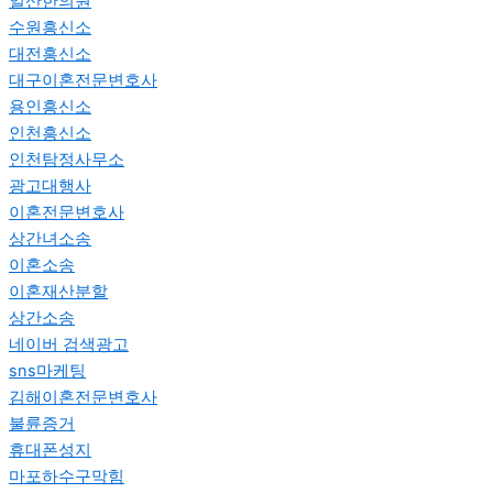
일산한의원
수원흥신소
대전흥신소
대구이혼전문변호사
용인흥신소
인천흥신소
인천탐정사무소
광고대행사
이혼전문변호사
상간녀소송
이혼소송
이혼재산분할
상간소송
네이버 검색광고
sns마케팅
김해이혼전문변호사
불륜증거
휴대폰성지
마포하수구막힘