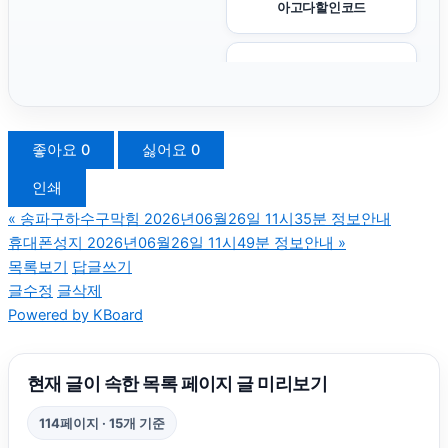
아고다할인코드
영등포하수구막힘
부산흥신소
좋아요
0
싫어요
0
인쇄
구로하수구막힘
«
송파구하수구막힘 2026년06월26일 11시35분 정보안내
휴대폰성지 2026년06월26일 11시49분 정보안내
»
상간소송
목록보기
답글쓰기
글수정
글삭제
Powered by KBoard
강아지보호소
파양보호소
현재 글이 속한 목록 페이지 글 미리보기
114페이지 · 15개 기준
울산이혼전문변호사