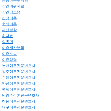
중랑하수구막힘
상간녀위자료
상간남소송
조정이혼
협의이혼
재산분할
위자료
양육권
이혼재산분할
이혼소송
이혼상담
부천이혼전문변호사
청주이혼전문변호사
수원이혼전문변호사
안산이혼전문변호사
평택이혼전문변호사
남양주이혼전문변호사
창원이혼전문변호사
대구이혼전문변호사