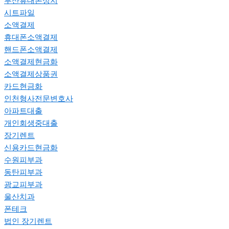
부산휴대폰성지
시트파일
소액결제
휴대폰소액결제
핸드폰소액결제
소액결제현금화
소액결제상품권
카드현금화
인천형사전문변호사
아파트대출
개인회생중대출
장기렌트
신용카드현금화
수원피부과
동탄피부과
광교피부과
울산치과
폰테크
법인 장기렌트