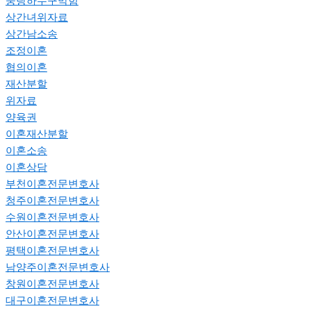
중랑하수구막힘
상간녀위자료
상간남소송
조정이혼
협의이혼
재산분할
위자료
양육권
이혼재산분할
이혼소송
이혼상담
부천이혼전문변호사
청주이혼전문변호사
수원이혼전문변호사
안산이혼전문변호사
평택이혼전문변호사
남양주이혼전문변호사
창원이혼전문변호사
대구이혼전문변호사