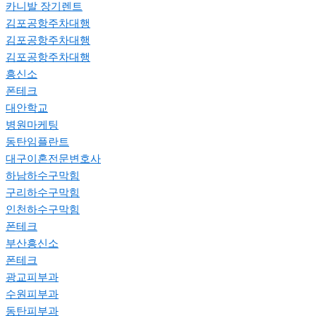
카니발 장기렌트
김포공항주차대행
김포공항주차대행
김포공항주차대행
흥신소
폰테크
대안학교
병원마케팅
동탄임플란트
대구이혼전문변호사
하남하수구막힘
구리하수구막힘
인천하수구막힘
폰테크
부산흥신소
폰테크
광교피부과
수원피부과
동탄피부과