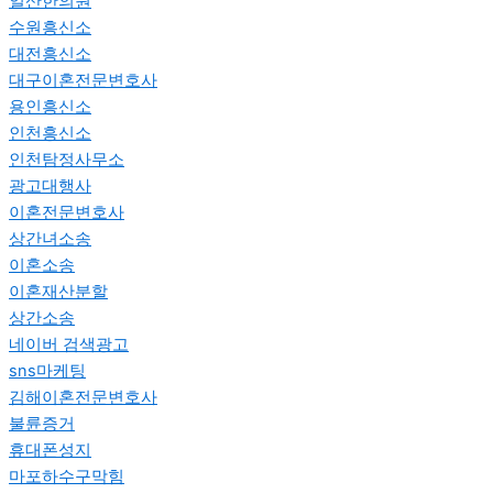
일산한의원
수원흥신소
대전흥신소
대구이혼전문변호사
용인흥신소
인천흥신소
인천탐정사무소
광고대행사
이혼전문변호사
상간녀소송
이혼소송
이혼재산분할
상간소송
네이버 검색광고
sns마케팅
김해이혼전문변호사
불륜증거
휴대폰성지
마포하수구막힘