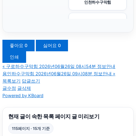
인천하수구막힘
의정부법률사무소
의정부학교폭력변호사
좋아요
0
싫어요
0
인쇄
소액결제
«
구로하수구막힘 2026년06월26일 08시54분 정보안내
용인하수구막힘 2026년06월26일 09시08분 정보안내
»
강아지보호소
목록보기
답글쓰기
글수정
글삭제
Powered by KBoard
금천구하수구막힘
노원하수구막힘
현재 글이 속한 목록 페이지 글 미리보기
115페이지 · 15개 기준
양천구하수구막힘